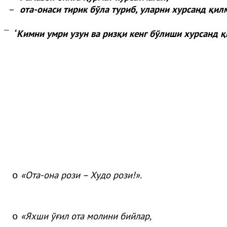
–
ота-онаси тирик бўла туриб, уларни хурсанд қил
“
Кимни умри узун ва ризқи кенг бўлиши хурсанд қ
¯
«
Ота
-она
рози
– Худо
рози
!»
.
o
«
Яхши
ўғ
ил
ота
молини
бийлар
,
o