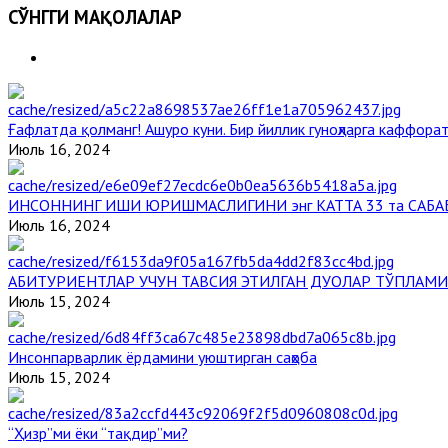
СЎНГГИ МАҚОЛАЛАР
Ғафлатда қолманг! Ашуро куни. Бир йиллик гуноҳларга каффорат
Июль 16, 2024
ИНСОННИНГ ИШИ ЮРИШМАСЛИГИНИ энг КАТТА 33 та САБА
Июль 16, 2024
АБИТУРИЕНТЛАР УЧУН ТАВСИЯ ЭТИЛГАН ДУОЛАР ТЎПЛАМИ
Июль 15, 2024
Инсонпарварлик ёрдамини уюштирган саҳоба
Июль 15, 2024
“Ҳизр”ми ёки “тақдир”ми?