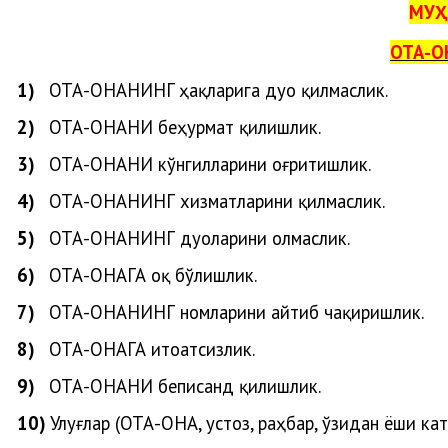
МУҲ
ОТА-О
1)
ОТА-ОНАНИ
НГ
ҳақларига
дуо
қилмаслик
.
2)
ОТА-ОНАНИ беҳурмат қилишлик.
3)
ОТА-ОНАНИ кўнгилларини оғритишлик.
4)
ОТА-ОНАНИНГ хизматларини қилмаслик.
5)
ОТА-ОНАНИНГ дуоларини олмаслик.
6)
ОТА-ОНАГА оқ бўлишлик.
7)
ОТА-ОНАНИНГ номларини айтиб чақиришлик.
8)
ОТА-ОНАГА итоатсизлик.
9)
ОТА-ОНАНИ беписанд қилишлик.
10)
Улуғлар (ОТА-ОНА, устоз, раҳбар, ўзидан ёши ка