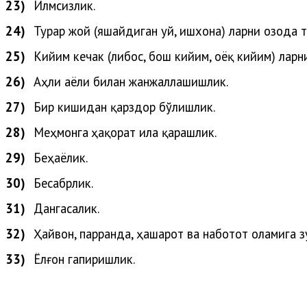
23)
Илмсизлик.
24)
Турар жой (яшайдиган уй, ишхона) ларни озода т
25)
Кийим кечак (либос, бош кийим, оёқ кийим) ларн
26)
Аҳли
аёли
билан
жанжаллашишлик
.
27)
Бир кишидан қарздор бўлишлик.
28)
Меҳ
монга
ҳақорат
ила
қарашлик
.
29)
Беҳаёлик.
30)
Бесабрлик.
31)
Дангасалик.
32)
Ҳайвон
,
парранда
,
ҳашарот
ва
наботот
оламига
з
33)
Ёлғон
гапиришлик
.