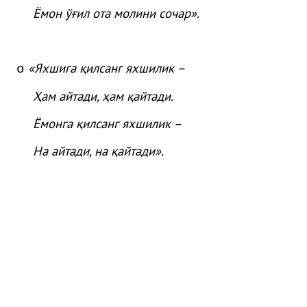
Ёмон
ўғ
ил
ота
молини
сочар
»
.
«Яхшига қилсанг яхшилик –
o
Ҳам айтади, ҳам қайтади.
Ёмонга қилсанг яхшилик –
На айтади, на қайтади».