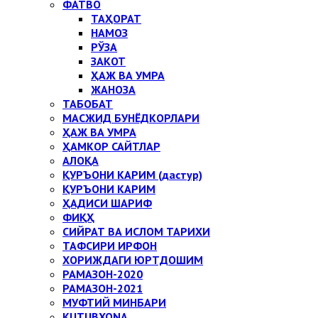
ФАТВО
ТАҲОРАТ
НАМОЗ
РЎЗА
ЗАКОТ
ҲАЖ ВА УМРА
ЖАНОЗА
ТАБОБАТ
МАСЖИД БУНЁДКОРЛАРИ
ҲАЖ ВА УМРА
ҲАМКОР САЙТЛАР
АЛОҚА
ҚУРЪОНИ КАРИМ (дастур)
ҚУРЪОНИ КАРИМ
ҲАДИСИ ШАРИФ
ФИҚҲ
СИЙРАТ ВА ИСЛОМ ТАРИХИ
ТАФСИРИ ИРФОН
ХОРИЖДАГИ ЮРТДОШИМ
РАМАЗОН-2020
РАМАЗОН-2021
МУФТИЙ МИНБАРИ
KUTUBXONA