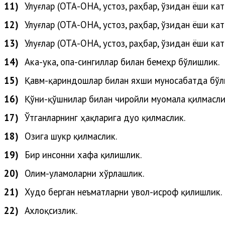
11)
Улуғлар (
ОТА-ОНА, устоз, раҳбар, ўзидан ёши кат
12)
Улуғлар
(
ОТА-ОНА, устоз, раҳбар, ўзидан ёши кат
13)
Улуғлар
(
ОТА-ОНА, устоз, раҳбар, ўзидан ёши кат
14)
Ака-ука, опа-сингиллар билан бемеҳр бўлишлик.
15)
Қавм-қариндошлар билан яхши муносабатда бўл
16)
Қўни-қўшнилар билан чиройли муомала қилмасли
17)
Ўтганларнинг ҳақларига дуо қилмаслик.
18)
Озига шукр қилмаслик.
19)
Бир инсонни хафа қилишлик.
20)
Олим-уламоларни
хўрлашлик
.
21)
Худо
берган
неъматларни
увол-исроф
қилишлик
.
22)
Ахлоқсизлик.