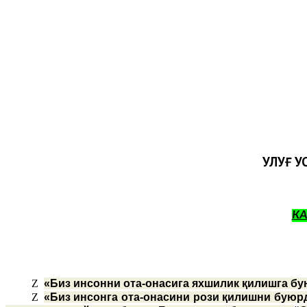
УЛУҒ У
К
Z
«Биз инсонни ота-онасига яхшилик қилишга бу
Z
«Биз инсонга ота-онасини рози қилишни буюрд