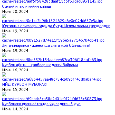
Сунъий ипакли кийим кийиш
Июнь 20, 2024
Юртингиз олимлари олдида бутун Ислом олами қарздордир
Июнь 19, 2024
Энг ачинарлиси - жаннатда сизга жой бўлмаслиги!
Июнь 19, 2024
Қурбон ҳайити – қалблар шодлиги байрами
Июнь 16, 2024
ИЙД ҚУРБОН МУБОРАК!
Июнь 15, 2024
Қурбонлик қилинаётганда ўқиладиган 5 дуо
Июнь 14, 2024