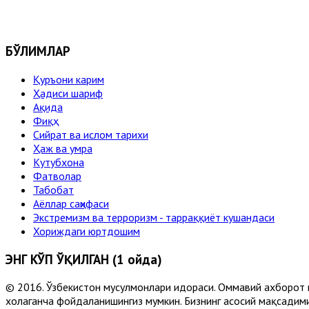
БЎЛИМЛАР
Қуръони карим
Ҳадиси шариф
Ақида
Фиқҳ
Сийрат ва ислом тарихи
Ҳаж ва умра
Кутубхона
Фатволар
Табобат
Аёллар саҳифаси
Экстремизм ва терроризм - тарраққиёт кушандаси
Хориждаги юртдошим
ЭНГ КЎП ЎҚИЛГАН (1 ойда)
© 2016. Ўзбекистон мусулмонлари идораси. Оммавий ахборот 
хоҳлаганча фойдаланишингиз мумкин. Бизнинг асосий мақсадими