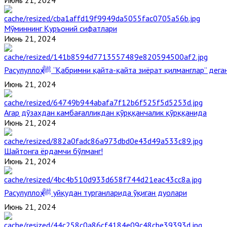
Мўминнинг Қуръоний сифатлари
Июнь 21, 2024
Расулуллоҳ ﷺ “Қабримни қайта-қайта зиёрат қилманглар” де
Июнь 21, 2024
Агар дўзахдан камбағалликдан қўрққанчалик қўрққанида
Июнь 21, 2024
Шайтонга ёрдамчи бўлманг!
Июнь 21, 2024
Расулуллоҳ ﷺ уйқудан турганларида ўқиган дуолари
Июнь 21, 2024