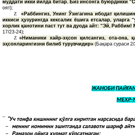
муддати икки йилда битар. Биз инсонга буюрдикки
“
С
оят);
Z
«Раббингиз, Унинг Ўзигагина ибодат қилишин
иккиси ҳузурингда кексалик ёшига етсалар, уларга
“
хорлик қанотини паст тут ва дуода айт: “Эй, Раббим!
17/23-24);
Z
«Ниманики хайр-эҳсон қилсангиз, ота-она,
эҳсонларингизни билиб турувчидир»
(Бақара сураси 2/
ЖАНОБИ
ПАЙҒА
МЕҲР-
“
Уч тоифа кишининг қўлга киритган нарсасида бар
¯
–
менинг номимни эшитганда салавоти шариф айтм
–
Рамазон ойига ҳурмат кўрсатмаган;