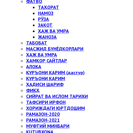
ФАТВО
ТАҲОРАТ
НАМОЗ
РЎЗА
ЗАКОТ
ҲАЖ ВА УМРА
ЖАНОЗА
ТАБОБАТ
МАСЖИД БУНЁДКОРЛАРИ
ҲАЖ ВА УМРА
ҲАМКОР САЙТЛАР
АЛОҚА
ҚУРЪОНИ КАРИМ (дастур)
ҚУРЪОНИ КАРИМ
ҲАДИСИ ШАРИФ
ФИҚҲ
СИЙРАТ ВА ИСЛОМ ТАРИХИ
ТАФСИРИ ИРФОН
ХОРИЖДАГИ ЮРТДОШИМ
РАМАЗОН-2020
РАМАЗОН-2021
МУФТИЙ МИНБАРИ
KUTUBXONA