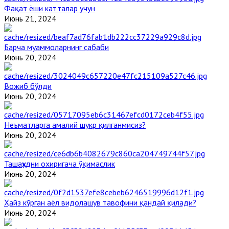
Фақат ёши катталар учун
Июнь 21, 2024
Барча муаммоларнинг сабаби
Июнь 20, 2024
Вожиб бўлди
Июнь 20, 2024
Неъматларга амалий шукр қилганмисиз?
Июнь 20, 2024
Ташаҳҳудни охиригача ўқимаслик
Июнь 20, 2024
Ҳайз кўрган аёл видолашув тавофини қандай қилади?
Июнь 20, 2024