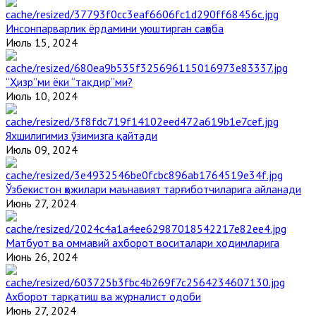
Инсонпарварлик ёрдамини уюштирган саҳоба
Июль 15, 2024
“Ҳизр”ми ёки “тақдир”ми?
Июль 10, 2024
Яхшилигимиз ўзимизга қайтади
Июль 09, 2024
Ўзбекистон ҳожилари маънавият тарғиботчиларига айланади
Июнь 27, 2024
Матбуот ва оммавий ахборот воситалари ходимларига
Июнь 26, 2024
Ахборот тарқатиш ва журналист одоби
Июнь 27, 2024