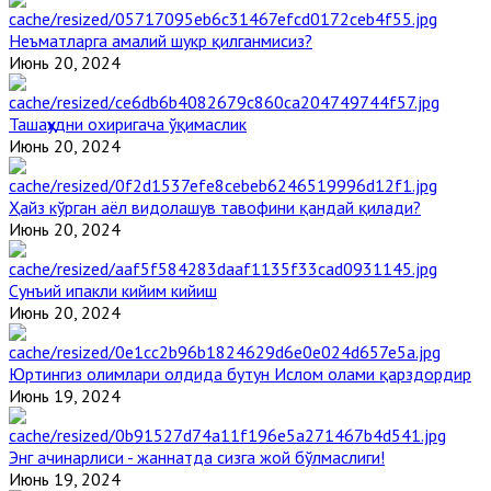
Неъматларга амалий шукр қилганмисиз?
Июнь 20, 2024
Ташаҳҳудни охиригача ўқимаслик
Июнь 20, 2024
Ҳайз кўрган аёл видолашув тавофини қандай қилади?
Июнь 20, 2024
Сунъий ипакли кийим кийиш
Июнь 20, 2024
Юртингиз олимлари олдида бутун Ислом олами қарздордир
Июнь 19, 2024
Энг ачинарлиси - жаннатда сизга жой бўлмаслиги!
Июнь 19, 2024