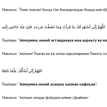
Маъноси: “Ўзинг поксан! Бизда Сен билдиргандан бошқа илм йўқ.
اللَّهُمَّ إِنِّي أَسْتَوْدِعُكَ مَا قَرأتُ وَمَا حَفَظْتُ فردده عَليّ عِنْدَ حَاجَتِي إِلَيهِ
Ўқилиши:
“Аллоҳумма, инний аставдиъука маа қороьту ва ма
Маъноси: “Аллоҳим! Ўқиган ва ёд олган нарсаларимни Ўзингга т
اللهُمَّ إِنِّي أَسْأَلُكَ عِلْمًا نَافِعًا
Ўқилиши:
“Аллоҳумма инний асалука ъилман нафиъан”.
Маъноси: “Аллоҳим сендан фойдали илмни сўрайман”.