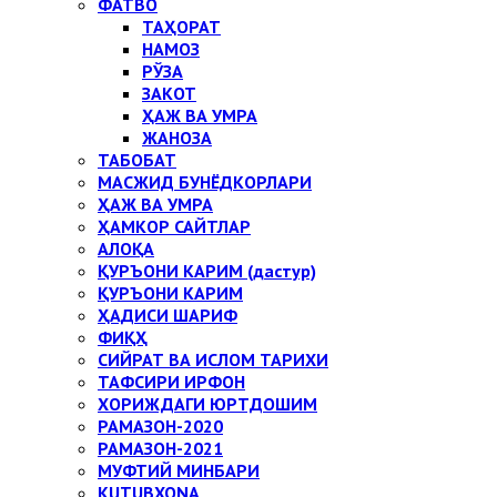
ФАТВО
ТАҲОРАТ
НАМОЗ
РЎЗА
ЗАКОТ
ҲАЖ ВА УМРА
ЖАНОЗА
ТАБОБАТ
МАСЖИД БУНЁДКОРЛАРИ
ҲАЖ ВА УМРА
ҲАМКОР САЙТЛАР
АЛОҚА
ҚУРЪОНИ КАРИМ (дастур)
ҚУРЪОНИ КАРИМ
ҲАДИСИ ШАРИФ
ФИҚҲ
СИЙРАТ ВА ИСЛОМ ТАРИХИ
ТАФСИРИ ИРФОН
ХОРИЖДАГИ ЮРТДОШИМ
РАМАЗОН-2020
РАМАЗОН-2021
МУФТИЙ МИНБАРИ
KUTUBXONA