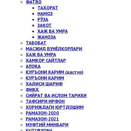
ФАТВО
ТАҲОРАТ
НАМОЗ
РЎЗА
ЗАКОТ
ҲАЖ ВА УМРА
ЖАНОЗА
ТАБОБАТ
МАСЖИД БУНЁДКОРЛАРИ
ҲАЖ ВА УМРА
ҲАМКОР САЙТЛАР
АЛОҚА
ҚУРЪОНИ КАРИМ (дастур)
ҚУРЪОНИ КАРИМ
ҲАДИСИ ШАРИФ
ФИҚҲ
СИЙРАТ ВА ИСЛОМ ТАРИХИ
ТАФСИРИ ИРФОН
ХОРИЖДАГИ ЮРТДОШИМ
РАМАЗОН-2020
РАМАЗОН-2021
МУФТИЙ МИНБАРИ
KUTUBXONA