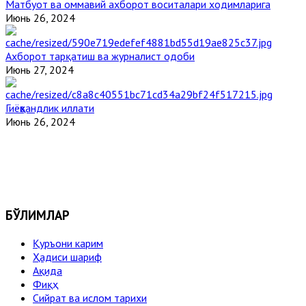
Матбуот ва оммавий ахборот воситалари ходимларига
Июнь 26, 2024
Ахборот тарқатиш ва журналист одоби
Июнь 27, 2024
Гиёҳвандлик иллати
Июнь 26, 2024
БЎЛИМЛАР
Қуръони карим
Ҳадиси шариф
Ақида
Фиқҳ
Сийрат ва ислом тарихи