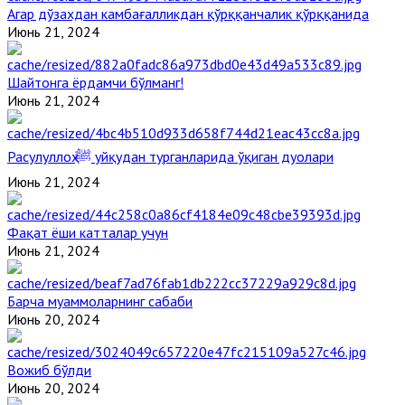
Агар дўзахдан камбағалликдан қўрққанчалик қўрққанида
Июнь 21, 2024
Шайтонга ёрдамчи бўлманг!
Июнь 21, 2024
Расулуллоҳ ﷺ уйқудан турганларида ўқиган дуолари
Июнь 21, 2024
Фақат ёши катталар учун
Июнь 21, 2024
Барча муаммоларнинг сабаби
Июнь 20, 2024
Вожиб бўлди
Июнь 20, 2024