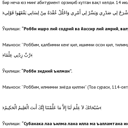
Бир неча юз минг абитуриент орзиқиб кутган вақт келди. 14 и
Ўқилиши:
“Робби ишроҳ лий содрий ва йассир лий амрий, ваҳ
Маъноси: “Роббим, қалбимни кенг қил, ишимни осон қил, тилимда
﴿رَّبِّ زِدْنِي عِلْمًا﴾
Ўқилиши:
“Робби зидний ъилман”.
Маъноси: “Роббим, илмимни зиёда қилгин” (Тоҳа сураси, 114-оят)
﴿سُبْحَانَكَ لاَ عِلْمَ لَنَا إِلاَّ مَا عَلَّمْتَنَا إِنَّكَ أَنتَ الْعَلِيمُ الْحَكِيمُ﴾
Ўқилиши:
“Субҳанака лаа ъилма лана илла ма ъалламтана и