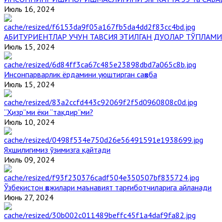
Июль 16, 2024
АБИТУРИЕНТЛАР УЧУН ТАВСИЯ ЭТИЛГАН ДУОЛАР ТЎПЛАМИ
Июль 15, 2024
Инсонпарварлик ёрдамини уюштирган саҳоба
Июль 15, 2024
“Ҳизр”ми ёки “тақдир”ми?
Июль 10, 2024
Яхшилигимиз ўзимизга қайтади
Июль 09, 2024
Ўзбекистон ҳожилари маънавият тарғиботчиларига айланади
Июнь 27, 2024