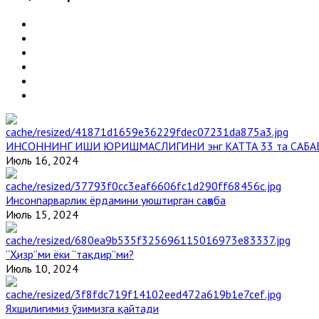
ИНСОННИНГ ИШИ ЮРИШМАСЛИГИНИ энг КАТТА 33 та САБА
Июль 16, 2024
Инсонпарварлик ёрдамини уюштирган саҳоба
Июль 15, 2024
“Ҳизр”ми ёки “тақдир”ми?
Июль 10, 2024
Яхшилигимиз ўзимизга қайтади