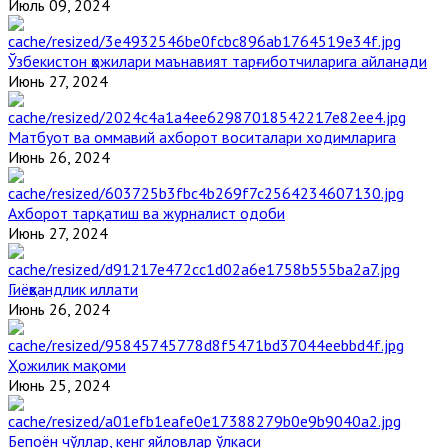
Июль 09, 2024
Ўзбекистон ҳожилари маънавият тарғиботчиларига айланади
Июнь 27, 2024
Матбуот ва оммавий ахборот воситалари ходимларига
Июнь 26, 2024
Ахборот тарқатиш ва журналист одоби
Июнь 27, 2024
Гиёҳвандлик иллати
Июнь 26, 2024
Ҳожилик мақоми
Июнь 25, 2024
Бепоён чўллар, кенг яйловлар ўлкаси