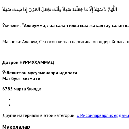
اللَّهُمَّ لاَ سَهْلاً إِلّاَ مَا جَعَلّتَهٌ سَهْلاً وَأَنّتَ تَجّعَلَ الحَزَنَ إِذَا شِئتَ سَهْلاً
Ўқилиши:
“Аллоҳумма, лаа саҳлан илла маа жаъалтаҳу саҳлан в
Маъноси: Аллоҳим, Сен осон қилган нарсагина осондир. Хоҳласанг
Даврон НУРМУҲАММАД
Ўзбекистон мусулмонлари идораси
Матбуот хизмати
6785
марта ўқилди
Другие материалы в этой категории:
« Инсонпарварлик ёрдами
Мақолалар