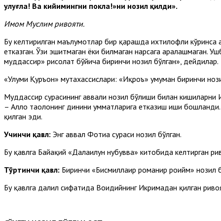
улу
ғ
ла! Ва кийимингни покла!»ни нозил
қи
лди».
Имом
Муслим ривоят
и
.
Бу келтирилган маълумотлар бир қарашда ихтилофли кўринса ҳа
етказган. Ўзи эшитмаган ёки билмаган нарсага аралашмаган. У
муддассир» рисолат бўйича биринчи нозил бўлган», дейдилар.
«Улуми Қуръон» мутахассислари: «Иқроъ» умуман биринчи нозил
Муддассир сурасининг аввали нозил бўлиши билан кишиларни И
– Аллоҳ таолонинг динини умматларига етказиш иши бошланди. 
қилган эди.
Учинчи
қ
авл:
Энг аввал Фотиҳа сураси нозил бўлган.
Бу қавлга Байҳақий «Далаилун нубувва» китобида келтирган ри
Т
ў
ртинчи
қ
авл:
Биринчи «Бисмиллаҳир роҳманир роҳийм» нозил б
Бу қавлга далил сифатида Воҳидийнинг Икримадан қил­ган риво