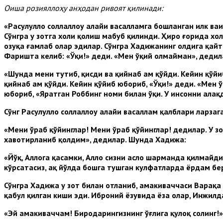
Оиша розияллоҳу анҳодан ривоят қилинади:
«Расулуллоҳ соллаллоҳу алайҳи васалламга бошланган илк ва
Сўнгра у зотга холи қолиш маҳбуб қилинди. Ҳиро ғорида хо
озуқа ғамлаб олар эдилар. Сўнгра Хадижанинг олдига қайтиб
Фаришта келиб: «Ўқи!» деди. «Мен ўқий олмайман», дедил
«Шунда мени тутиб,
қ
исди ва
қ
ийнаб
ам
қў
йди. Кейин
қў
йи
қ
ийнаб
ам
қў
йди. Кейин
қў
йиб юбориб, «
Ўқ
и!» деди. «Мен
ў
юбориб, «Яратган Роббинг номи билан
ўқ
и. У инсонни ала
қ
С
ў
нг Расулулло
соллалло
у алай
и васаллам
қ
алблари ларзаг
«Мени
ў
раб
қў
йинглар! Мени
ў
раб
қў
йинглар! дедилар. У з
хавотирланиб
қ
олдим», дедилар. Шунда Хадижа:
«Й
ўқ
, Алло
га
қ
асамки, Алло
сизни асло шарманда
қ
илмайди.
к
ў
рсатасиз,
а
қ
й
ў
лда бошга тушган кулфатларда ёрдам бер
С
ў
нгра Хадижа у зот билан отланиб, амакиваччаси Вара
қ
а
қ
абул
қ
илган киши эди. Иброний ёзувида ёза олар, Инжилд
«Эй амакиваччам! Биродарингизнинг
ўғ
лига
қ
уло
қ
солинг!»