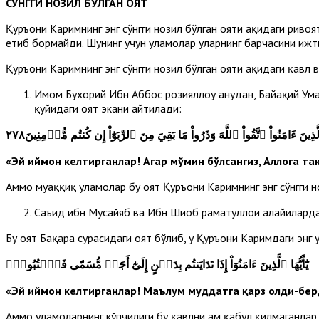
СЎНГГИ НОЗИЛ БЎЛГАН ОЯТ
Қуръони Каримнинг энг сўнгги нозил бўлган ояти ҳақидаги ривоят
етиб бормайди. Шунинг учун уламолар уларнинг барчасини ижти
Қуръони Каримнинг энг сўнгги нозил бўлган ояти ҳақи­даги қав
Имом Бухорий Ибн Аббос розияллоҳу анҳудан, Байҳақий Ума
қуйидаги оят экани айтилади:
ا ٱلَّذِينَ ءَامَنُواْ ٱتَّقُواْ ٱللَّهَ وَذَرُواْ مَا بَقِيَ مِنَ ٱلرِّبَوٰٓاْ إِن كُنتُم مُّؤۡمِنِينَ٢٧٨
«Эй иймон келтирганлар! Агар мўмин бўлсангиз, Аллоҳга та
Аммо муҳаққиқ уламолар бу оят Қуръони Каримнинг энг сўнгги н
Саъид ибн Мусайяб ва Ибн Шиҳоб раҳматуллоҳи алайҳилард
Бу оят Бақара сурасидаги оят бўлиб, у Қуръони Каримдаги энг 
يَٰٓأَيُّهَا ٱلَّذِينَ ءَامَنُوٓاْ إِذَا تَدَايَنتُم بِدَيۡنٍ إِلَىٰٓ أَجَلٖ مُّسَمّٗى فَٱكۡتُبُوهُۚ
«Эй иймон келтирганлар! Маълум муддатга қарз олди-берд
Аммо уламоларнинг кўпчилиги бу қавлни ҳам қабул қилмаганлар.