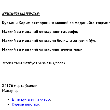
КЕЙИНГИ МАВЗУЛАР:
Қуръони Карим оятларининг маккий ва маданийга тақсим
Маккий ва маданий оятларнинг таърифи;
Маккий ва маданий оятларни билишга элтувчи йўл;
Маккий ва маданий оятларнинг аломатлари
<code>ЎМИ матбуот хизмати</code>
24176
марта ўқилди
Мавзулар
Етти кунга етти китоб
,
Қуръон илмлари
,