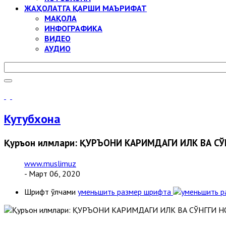
ЖАҲОЛАТГА ҚАРШИ МАЪРИФАТ
МАҚОЛА
ИНФОГРАФИКА
ВИДЕО
АУДИО
Кутубхона
Қуръон илмлари: ҚУРЪОНИ КАРИМДАГИ ИЛК ВА СЎ
www.muslimuz
- Март 06, 2020
Шрифт ўлчами
уменьшить размер шрифта