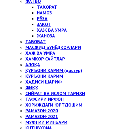
ФАТВО
ТАҲОРАТ
НАМОЗ
РЎЗА
ЗАКОТ
ҲАЖ ВА УМРА
ЖАНОЗА
ТАБОБАТ
МАСЖИД БУНЁДКОРЛАРИ
ҲАЖ ВА УМРА
ҲАМКОР САЙТЛАР
АЛОҚА
ҚУРЪОНИ КАРИМ (дастур)
ҚУРЪОНИ КАРИМ
ҲАДИСИ ШАРИФ
ФИҚҲ
СИЙРАТ ВА ИСЛОМ ТАРИХИ
ТАФСИРИ ИРФОН
ХОРИЖДАГИ ЮРТДОШИМ
РАМАЗОН-2020
РАМАЗОН-2021
МУФТИЙ МИНБАРИ
KUTUBXONA