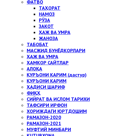
ФАТВО
ТАҲОРАТ
НАМОЗ
РЎЗА
ЗАКОТ
ҲАЖ ВА УМРА
ЖАНОЗА
ТАБОБАТ
МАСЖИД БУНЁДКОРЛАРИ
ҲАЖ ВА УМРА
ҲАМКОР САЙТЛАР
АЛОҚА
ҚУРЪОНИ КАРИМ (дастур)
ҚУРЪОНИ КАРИМ
ҲАДИСИ ШАРИФ
ФИҚҲ
СИЙРАТ ВА ИСЛОМ ТАРИХИ
ТАФСИРИ ИРФОН
ХОРИЖДАГИ ЮРТДОШИМ
РАМАЗОН-2020
РАМАЗОН-2021
МУФТИЙ МИНБАРИ
KUTUBXONA