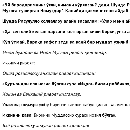
«Эй биродаримнинг
ўғ
ли, нимани к
ў
ряпса
н
? деди. Шунда Р
Мусога туширган Номусдир*.
Қ
анийди
қ
авминг сени
айдаб 
Шунда Расулулло
соллалло
у алай
и васаллам: «Улар мени
а
«Ҳа, сен олиб келган нарсани келтирган киши борки, унга
Кўп ўтмай, Варақа вафот этди ва ваҳий бир муддат узилиб 
Имом
Бухорий ва
Имом
Муслим ривоят
қ
илганлар.
Иккинчи ривоят:
Ouшa
розияллоҳу анҳодан ривоят қилинади:
«Қуръондан илк нозил бўлган сура «Иқроъ бисми роббика»
Ҳoкuм
ва Байҳақий ривоят қилганлар.
Уламолар жумҳури ушбу биринчи қавлни қабул қилган ва ҳаммага
Иккинчи қавл:
Биринчи Муддассир сураси нозил бўл­ган.
Яҳё розияллоҳу анҳудан ривоят қилинади: