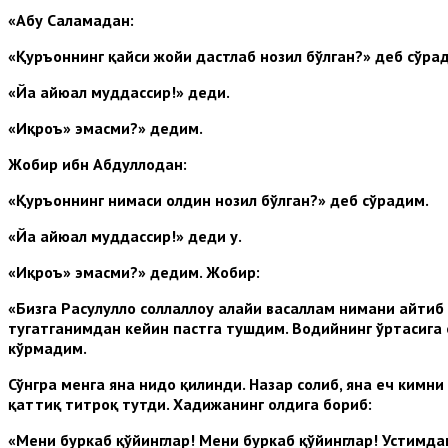
«Абу Саламадан:
«Қуръоннинг қайси жойи дастлаб нозил бўлган?» деб сўра
«Йа айюҳал муддассир!» деди.
«Иқроъ» эмасми?» дедим.
Жобир ибн Абдуллоҳдан:
«Қуръоннинг нимаси олдин нозил бўлган?» деб сў­радим.
«Йа айю
ал муддассир!» деди у.
«И
қ
роъ» эмасми?» дедим. Жобир:
«Бизга Расулулло
соллалло
у алай
и васаллам нимани айтиб 
тугатганимдан кейин пастга тушдим. Водийнинг
ў
ртасига
к
ў
рмадим.
С
ў
нгра менга яна нидо
қ
илинди. Назар солиб, яна
еч кимни 
қ
атти
қ
титро
қ
тутди. Хадижанинг олдига бориб:
«Мени буркаб
қў
йинглар! Мени буркаб
қў
йинглар! Устимда