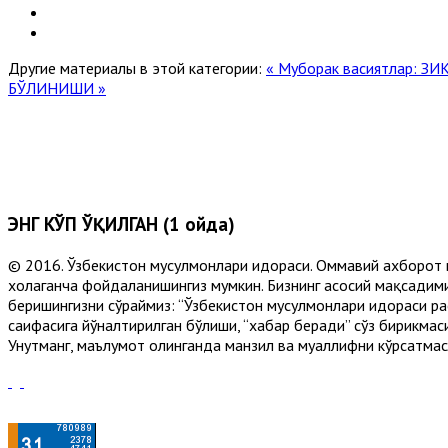
Другие материалы в этой категории:
« Муборак васиятлар: 
БЎЛИНИШИ »
ЭНГ КЎП ЎҚИЛГАН (1 ойда)
© 2016. Ўзбекистон мусулмонлари идораси. Оммавий ахборот 
хоҳлаганча фойдаланишингиз мумкин. Бизнинг асосий мақсадими
беришингизни сўраймиз: “Ўзбекистон мусулмонлари идораси рас
саҳифасига йўналтирилган бўлиши, “хабар беради” сўз бирикмас
Унутманг, маълумот олинганда манзил ва муаллифни кўрсатмасл