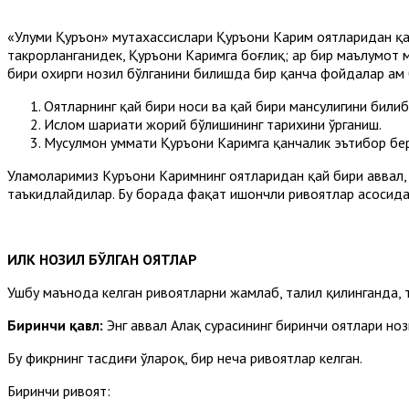
«Улуми Қуръон» мутахассислари Қуръони Карим оятларидан қай 
такрорланганидек, Қуръони Каримга боғлиқ; ҳар бир маълумот 
бири охирги нозил бўлганини билишда бир қанча фойдалар ҳам 
Оятларнинг қай бири носиҳ ва қай бири мансуҳлигини били
Ислом шариати жорий бўлишининг тарихини ўрганиш.
Мусулмон уммати Қуръони Каримга қанчалик эътибор берг
Уламоларимиз Куръони Каримнинг оятларидан қай бири аввал, қа
таъкидлайдилар. Бу борада фақат ишончли ривоятлар асосида
ИЛК НОЗИЛ БЎЛГАН ОЯТЛАР
Ушбу маънода келган ривоятларни жамлаб, таҳлил қилинганда, 
Биринчи қавл:
Энг аввал Алақ сурасининг биринчи оятлари ноз
Бу фикрнинг тасдиғи ўлароқ, бир неча ривоятлар келган.
Биринчи ривоят: