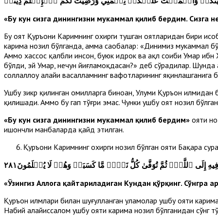
كُمۡ وَأَتۡمَمۡتُ عَلَيۡكُمۡ نِعۡمَتِي وَرَضِيتُ لَكُمُ ٱلۡإِسۡلَٰمَ دِينٗاۚ
«Бу кун сизга динингизни мукаммал қилиб бердим.
Сизга 
Бу оят Қуръони Каримнинг охирги тушган оятларидан бири ҳисо
карима нозил бўлганда, ҳамма саҳобалар: «Динимиз мукаммал б
Аммо хассос қалбли инсон, буюк идрок ва ақл соҳиби Умар ибн Х
бўлди, эй Умар, нечун йиғламоқдасан?» деб сўрадилар. Шунда 
соллаллоҳу алайҳи васалламнинг вафотларининг яқинлашганига 
Ушбу зикр қилинган омилларга биноан, Улуми Қуръон илмидан б
қилишади. Аммо бу гап тўғри эмас. Чунки ушбу оят нозил бўлг
«Бу кун сизга динингизни мукаммал
қ
илиб бердим»
ояти но
ишончли манбаларда қайд этилган.
Қуръони Каримнинг охирги нозил бўлган ояти Бақара сур
يهِ إِلَى ٱللَّهِۖ ثُمَّ تُوَفَّىٰ كُلُّ نَفۡسٖ مَّا كَسَبَتۡ وَهُمۡ لَا يُظۡلَمُونَ٢٨١
«Ўзингиз Аллоҳга қайтариладиган Кундан қўрқинг. Сўнгра ҳа
Қуръон илмлари билан шуғулланган уламолар ушбу ояти карима 
Набий алайҳиссалом ушбу ояти карима нозил бўлгани­дан сўнг тў