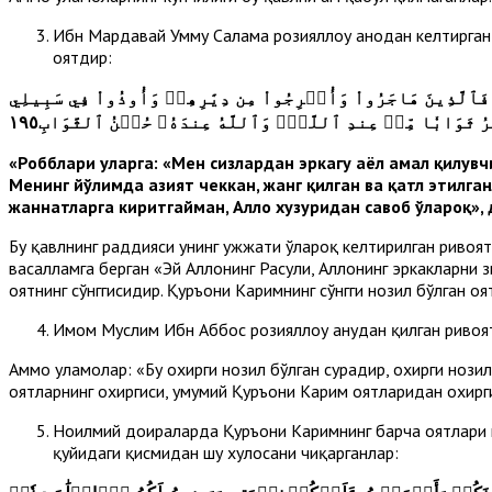
Ибн Мардавайҳ Умму Салама розияллоҳу анҳодан келтирган
оятдир:
فَٱلَّذِينَ هَاجَرُواْ وَأُخۡرِجُواْ مِن دِيَٰرِهِمۡ وَأُوذُواْ فِي سَبِيلِي
َٰرُ ثَوَابٗا مِّنۡ عِندِ ٱللَّهِۚ وَٱللَّهُ عِندَهُۥ حُسۡنُ ٱلثَّوَابِ١٩٥
«Робблари уларга: «Мен сизлардан эркагу аёл амал қилувч
Менинг йўлимда азият чеккан, жанг қилган ва қатл этилга
жаннатларга киритгайман, Аллоҳ хузуридан савоб ўлароқ», д
Бу қавлнинг раддияси унинг ҳужжати ўлароқ келтирилган ривоятн
васалламга берган «Эй Аллоҳнинг Расули, Аллоҳнинг эркакларни
оятнинг сўнггисидир. Қуръони Каримнинг сўнгги нозил бўлган оя
Имом Муслим Ибн Аббос розияллоҳу анҳудан қил­ган ривоя
Аммо уламолар: «Бу охирги нозил бўлган сурадир, охирги нозил
оятларнинг охиргиси, умумий Қуръони Карим оятларидан охирги
Ноилмий доираларда Қуръони Каримнинг барча оятлари ичи
қуйидаги қисмидан шу хулосани чиқарганлар: