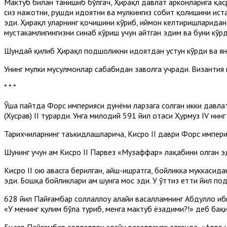
Мактуб билан танишиб бўлгач, Ҳирақл давлат арконларига қаср
сиз нажотни, рушди ҳидоятни ва мулкингиз собит қолишини иста
эди. Ҳирақл уларнинг қочишини кўриб, иймон келтиришларидан 
мустаҳкамлигингизни синаб кўриш учун айтган эдим ва буни кўр
Шундай қилиб Ҳирақл подшоҳликни ҳидоятдан устун кўрди ва я
Унинг мулки мусулмонлар сабабидан заволга учради. Византия
* * *
Ўша пайтда Форс империяси дунёни ларзага солган икки давла
(Хусрав) II турарди. Унга милодий 591 йил отаси Ҳурмуз IV нин
Тарихчиларнинг таъкидлашларича, Кисро II даври Форс империяс
Шунинг учун ҳам Кисро II Парвез «Музаффар» лақабини олган 
Кисро II ҳою ҳавасга берилган, айш-ишратга, бойликка муккасида
эди. Бошқа бойликлари ҳам шунга мос эди. У ўттиз етти йил под
628 йил Пайғамбар соллаллоҳу алайҳи васалламнинг Абдуллоҳ иб
«У менинг қулим бўла туриб, менга мактуб ёзадими?!» деб бақ
Бу ran Пайғамбар соллаллоҳу алайҳи васалламга етганда, «Аллоҳ