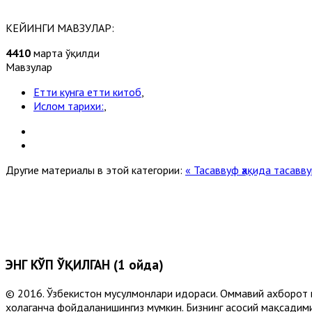
КЕЙИНГИ МАВЗУЛАР:
4410
марта ўқилди
Мавзулар
Етти кунга етти китоб
,
Ислом тарихи:
,
Другие материалы в этой категории:
« Тасаввуф ҳақида таса
ЭНГ КЎП ЎҚИЛГАН (1 ойда)
© 2016. Ўзбекистон мусулмонлари идораси. Оммавий ахборот 
хоҳлаганча фойдаланишингиз мумкин. Бизнинг асосий мақсадими