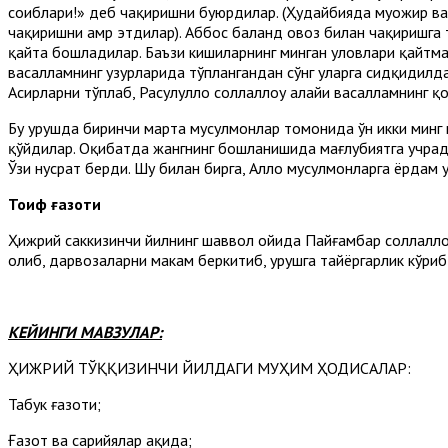
соҳиблари!» деб чақиришни буюрдилар. (Ҳудайбияда муҳожир ва 
чақиришни амр этдилар). Аббос баланд овоз билан чақиришга т
қайта бошладилар. Баъзи кишиларнинг минган уловлари қайтмаса
васалламнинг ҳузурларида тўплангандан сўнг уларга сидқидилд
Асирларни тўплаб, Расулуллоҳ соллаллоҳу алайҳи васалламнинг
Бу урушда биринчи марта мусулмонлар томонида ўн икки минг 
қўйдилар. Оқибатда жангнинг бошланишида мағлубиятга учрадила
Ўзи нусрат берди. Шу билан бирга, Аллоҳ мусулмонларга ёрдам 
Тоиф ғазоти
Ҳижрий саккизинчи йилнинг шаввол ойида Пайғамбар соллаллоҳу
олиб, дарвозаларни маҳкам беркитиб, урушга тайёргарлик кўриб
КЕЙИНГИ МАВЗУЛАР:
ҲИЖРИЙ ТЎҚҚИЗИНЧИ ЙИЛДАГИ МУҲИМ ҲОДИСАЛАР:
Табук ғазоти;
Ғазот ва сарийялар ҳақида;