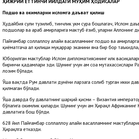
ҲИЖРИЙ ЕТТИНЧИ ЙИЛДАГИ МУҲИМ ҲОДИСАЛАР
Подшоҳ ва ҳокимларни исломга даъват қилиш
Ҳудайбия сулҳи тузилиб, тинчлик ҳукм сура бошлагач, Ислом даъ
подшоҳлар ва араб амирларига мактуб ёзиб, уларни Аллоҳнинг 
Пайғамбар соллаллоҳу алайҳи васалламнинг подшоҳ ва амирлар
қиёматгача ҳал қилиши муқаррар эканини яна бир бор таъкидла
Юборилган мактублар Ислом дипломатиясининг илк васиқалари 
биринчи қадамлари эди. Шунинг учун ҳам соҳа мутахассислари Р
лозим бўлади.
Ўша вақтда Рум давлати дунёни ларзага солиб турган икки дав
қилмаган бўлади.
Ўша даврда бу давлатнинг шарқий қисми – Византия император
бўлагига ҳокимлик қиларди. Шунинг учун ҳам Ҳирақл Африканинг
давлатига бош бўлди.
628 йил Пайғамбар соллаллоҳу алайҳи васалламнинг мактубларин
Ҳирақлга етказди.