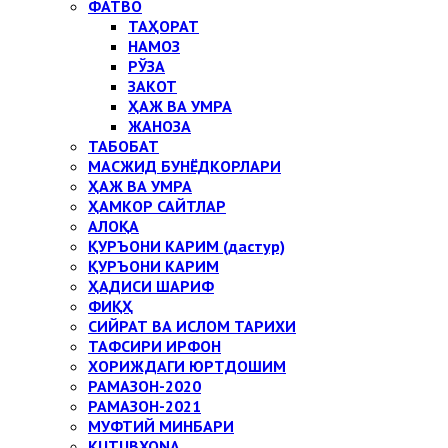
ФАТВО
ТАҲОРАТ
НАМОЗ
РЎЗА
ЗАКОТ
ҲАЖ ВА УМРА
ЖАНОЗА
ТАБОБАТ
МАСЖИД БУНЁДКОРЛАРИ
ҲАЖ ВА УМРА
ҲАМКОР САЙТЛАР
АЛОҚА
ҚУРЪОНИ КАРИМ (дастур)
ҚУРЪОНИ КАРИМ
ҲАДИСИ ШАРИФ
ФИҚҲ
СИЙРАТ ВА ИСЛОМ ТАРИХИ
ТАФСИРИ ИРФОН
ХОРИЖДАГИ ЮРТДОШИМ
РАМАЗОН-2020
РАМАЗОН-2021
МУФТИЙ МИНБАРИ
KUTUBXONA