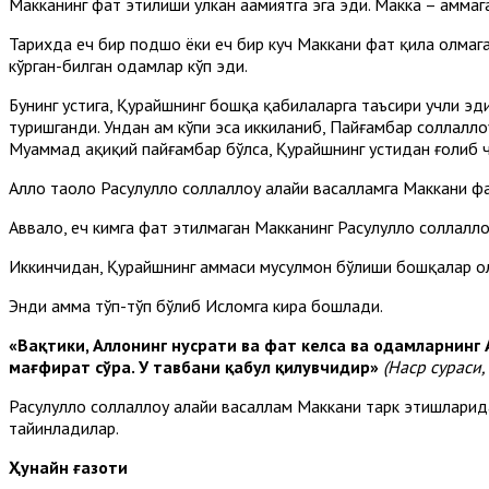
Макканинг фатҳ этилиши улкан аҳамиятга эга эди. Макка – ҳаммаг
Тарихда ҳеч бир подшоҳ ёки ҳеч бир куч Маккани фатҳ қила олмаг
кўрган-билган одамлар кўп эди.
Бунинг устига, Қурайшнинг бошқа қабилаларга таъсири учли эд
туришганди. Ундан ҳам кўпи эса иккиланиб, Пайғамбар соллалло
Муҳаммад ҳақиқий пайғамбар бўлса, Қурайшнинг устидан ғолиб 
Аллоҳ таоло Расулуллоҳ соллаллоҳу алайҳи васалламга Маккани 
Аввало, ҳеч кимга фатҳ этилмаган Макканинг Расулуллоҳ соллалл
Иккинчидан, Қурайшнинг ҳаммаси мусулмон бўлиши бошқалар о
Энди ҳамма тўп-тўп бўлиб Исломга кира бошлади.
«Вақтики, Аллоҳнинг нусрати ва фатҳ келса ва одамларнинг
мағфират сўра. У тавбани қабул қилувчидир»
(Наср сураси,
Расулуллоҳ соллаллоҳу алайҳи васаллам Маккани тарк этишларид
тайинладилар.
Ҳунайн ғазоти