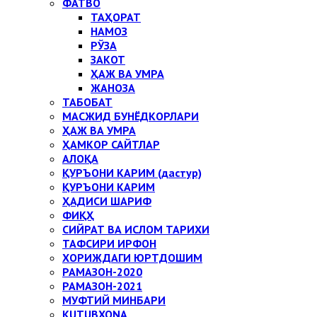
ФАТВО
ТАҲОРАТ
НАМОЗ
РЎЗА
ЗАКОТ
ҲАЖ ВА УМРА
ЖАНОЗА
ТАБОБАТ
МАСЖИД БУНЁДКОРЛАРИ
ҲАЖ ВА УМРА
ҲАМКОР САЙТЛАР
АЛОҚА
ҚУРЪОНИ КАРИМ (дастур)
ҚУРЪОНИ КАРИМ
ҲАДИСИ ШАРИФ
ФИҚҲ
СИЙРАТ ВА ИСЛОМ ТАРИХИ
ТАФСИРИ ИРФОН
ХОРИЖДАГИ ЮРТДОШИМ
РАМАЗОН-2020
РАМАЗОН-2021
МУФТИЙ МИНБАРИ
KUTUBXONA