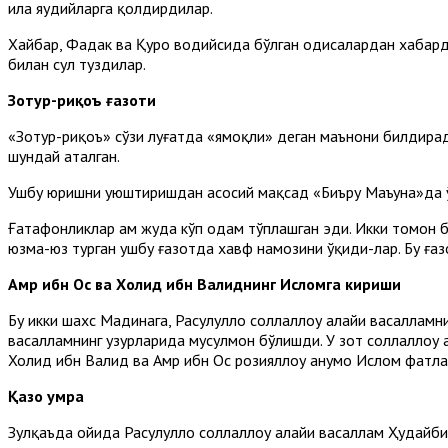
ила яҳудийларга қолдирдилар.
Хайбар, Фадак ва Қуро водийсида бўлган ҳодисалардан хабардор
билан сулҳ туздилар.
Зо
тур-риқоъ ғазоти
«Зотур-риқоъ» сўзи луғатда «ямоқли» деган маънони билдирад
шундай аталган.
Ушбу юришни уюштиришдан асосий мақсад «Биъру Маъуна»да ўл
Ғатафонликлар ҳам жуда кўп одам тўплашган эди. Икки томон 
юзма-юз турган ушбу ғазотда хавф намозини ўқиди-лар. Бу ғаз
Ам
p ибн
О
с ва Холид ибн Валиднинг Исломга кириши
Бу икки шахс Мадинага, Расулуллоҳ соллаллоҳу алайҳи васалламнин
васалламнинг ҳузурларида мусулмон бўлишди. У зот соллаллоҳу 
Холид ибн Валид ва Амр ибн Ос розияллоҳу анҳумо Ислом фатҳл
Қазо
умра
Зулқаъда ойида Расулуллоҳ соллаллоҳу алайҳи васаллам Ҳудайб