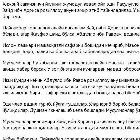
Ҳижрий саккизинчи йилнинг жумодул аввал ойи эди. Расулуллоҳ
Зайд ибн Ҳориса розияллоҳу анҳуни амир этиб тайинладилар. У 
бор эди.
Пайғамбар соллаллоҳу алайҳи васаллам Зайд ибн Ҳориса розиялл
бўлади, агар Жаъфар шаҳид бўлса, Абдуллоҳ ибн Равоҳа», дедила
Ислом лашкари машаққатли сафарни бошидан кечириб, Маъон де
Балқайн, Баҳро, Балий ва бошқа араб қабилаларидан яна шунча
Мусулмонлар бу хабарни эшитганларидан кейин маслаҳат қилиб,
ҳақида хабар берсак. У зот бизга янги кучлардан мадад юборса
Икки кундан кейин Абдуллоҳ ибн Равоҳа розияллоҳу анҳу кишилар
шаҳидлиқдир. Биз одамларга қарши сон ёки куч ва кўплик билан
яхшиликдан бири – зафар ёки шаҳидликдан бошқа нарса бўлма
Одамлар дадил туриб, йўлга тушдилар. Улар юриб бориб, Бал
йўлиқдилар. Душман яқинлашиб кела бошлади. Мусулмонлар ўз
Мусулмонларнинг амири Зайд ибн Ҳориса розияллоҳу анҳу Пайға
баҳодирона жанг қилдилар. У киши жанг давомида шаҳид бўлдил
Кейин байроқни, Пайғамбар соллаллоҳу алайҳи васаллам тавсия қ