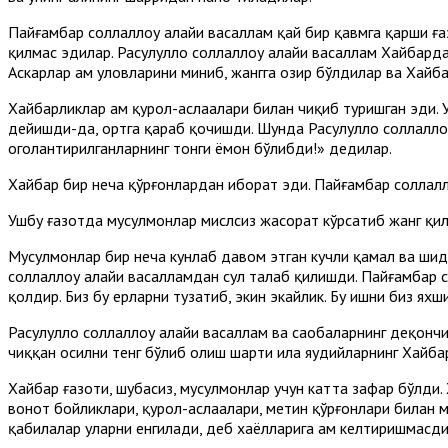
Пайғамбар соллаллоҳу алайҳи васаллам қай бир қавмга қарши ғ
қилмас эдилар. Расулуллоҳ соллаллоҳу алайҳи васаллам Хайбар
Аскарлар ҳам уловларини миниб, жангга ҳозир бўлдилар ва Хай
Хайбарликлар ҳам қурол-аслаҳалари билан чиқиб туришган эди. 
дейишди-да, ортга қараб қочишди. Шунда Расулуллоҳ соллаллоҳу
огоҳлантирилганларнинг тонги ёмон бўлибди!» дедилар.
Хайбар бир неча қўрғонлардан иборат эди. Пайғамбар соллалло
Ушбу ғазотда мусулмонлар мислсиз жасорат кўрсатиб жанг қилди
Мусулмонлар бир неча кунлаб давом этган кучли қамал ва шидд
соллаллоҳу алайҳи васалламдан сулҳ талаб қилишди. Пайғамбар 
қолдир. Биз бу ерларни тузатиб, экин экайлик. Бу ишни биз ях
Расулуллоҳ соллаллоҳу алайҳи васаллам ва саҳобаларнинг деҳқон
чиққан ҳосилни тенг бўлиб олиш шарти ила яҳудийларнинг Хайб
Хайбар ғазоти, шубҳасиз, мусулмонлар учун катта зафар бўлди. 
вонот бойликлари, қурол-аслаҳалари, метин қўрғонлари билан ма
қабилалар уларни енгилади, деб хаёлларига ҳам келтиришмасди