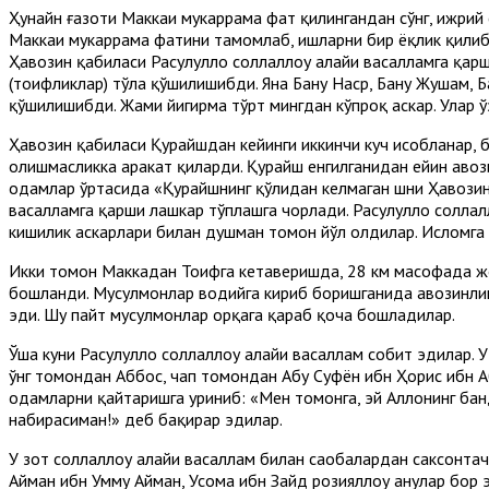
Ҳунайн ғазоти Маккаи мукаррама фатҳ қилингандан сўнг, ҳижрий 
Маккаи мукаррама фатҳини тамомлаб, ишларни бир ёқлик қилиб,
Ҳавозин қабиласи Расулуллоҳ соллаллоҳу алайҳи васалламга қа
(тоифликлар) тўла қўшилишибди. Яна Бану Наср, Бану Жушам, 
қўшилишибди. Жами йигирма тўрт мингдан кўпроқ аскар. Улар ў
Ҳавозин қабиласи Қурайшдан кейинги иккинчи куч ҳисобланар, 
олишмасликка ҳаракат қиларди. Қурайш енгилганидан ейин ҳаво
одамлар ўртасида «Қурайшнинг қўлидан келмаган шни Ҳавозин қ
васалламга қарши лашкар тўплашга чорлади. Расулуллоҳ соллалл
кишилик аскарлари билан душман томон йўл олдилар. Исломга 
Икки томон Маккадан Тоифга кетаверишда, 28 км масофада жо
бошланди. Мусулмонлар водийга кириб боришганида ҳавозинлик
эди. Шу пайт мусулмонлар орқага қараб қоча бошладилар.
Ўша куни Расулуллоҳ соллаллоҳу алайҳи васаллам собит эдилар.
ўнг томондан Аббос, чап томондан Абу Суфён ибн Ҳорис ибн А
одамларни қайтаришга уриниб: «Мен томонга, эй Аллоҳнинг ба
набирасиман!» деб бақирар эдилар.
У зот соллаллоҳу алайҳи васаллам билан саҳобалардан саксонта
Айман ибн Умму Айман, Усома ибн Зайд розияллоҳу анҳулар бор 