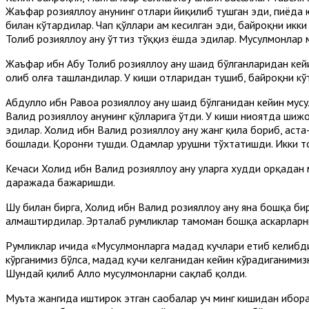
Жаъфар розияллоҳу анҳунинг отлари йиқилиб тушган эди, пиёда
билан кўтардилар. Чап қўллари ҳам кесилган эди, байроқни икк
Толиб розияллоҳу анҳу ўттиз тўққиз ёшда эдилар. Мусулмонлар 
Жаъфар ибн Абу Толиб розияллоҳу анҳу шаҳид бўлганларидан кейин
олиб олға ташландилар. У киши отларидан тушиб, байроқни кўт
Абдуллоҳ ибн Равоҳа розияллоҳу анҳу шаҳид бўлганидан кейин м
Валид розияллоҳу анҳунинг қўлларига ўтди. У киши ниҳоятда ши
эдилар. Холид ибн Валид розияллоҳу анҳу жанг қила бориб, а
бошлади. Қоронғи тушди. Одамлар урушни тўхтатишди. Икки то
Кечаси Холид ибн Валид розияллоҳу анҳу уларга худди орқадан
даражада бажаришди.
Шу билан бирга, Холид ибн Валид розияллоҳу анҳу яна бошқа би
алмаштирдилар. Эрталаб румликлар тамоман бошқа аскарларн
Румликлар ичида «Мусулмонларга мадад кучлари етиб келибди» 
кўрганимиз бўлса, мадад кучи келганидан кейин кўрадиганимиз
Шундай қилиб Аллоҳ мусулмонларни сақлаб қолди.
Муъта жангида иштирок этган саҳобалар уч минг кишидан иборат