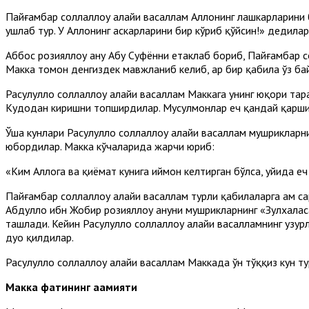
Пайғамбар соллаллоҳу алайҳи васаллам Аллоҳнинг лашкарларин
ушлаб тур. У Аллоҳнинг аскарларини бир кўриб қўйсин!» дедилар
Аббос розияллоҳу анҳу Абу Суфённи етаклаб бориб, Пайғамбар 
Макка томон денгиздек мавжланиб келиб, ҳар бир қабила ўз ба
Расулуллоҳ соллаллоҳу алайҳи васаллам Маккага унинг юқори т
Кудодан киришни топширдилар. Мусулмонлар ҳеч қандай қарши
Ўша кунлари Расулуллоҳ соллаллоҳу алайҳи васаллам мушрикларн
юбордилар. Макка кўчаларида жарчи юриб:
«Ким Аллоҳга ва қиёмат кунига иймон келтирган бўлса, уйида ҳе
Пайғамбар соллаллоҳу алайҳи васаллам турли қабилаларга ҳам 
Абдуллоҳ ибн Жобир розияллоҳу анҳуни мушрикларнинг «Зулхала
ташлади. Кейин Расулуллоҳ соллаллоҳу алайҳи васалламнинг ҳузур
дуо қилдилар.
Расулуллоҳ соллаллоҳу алайҳи васаллам Маккада ўн тўққиз кун т
Макка фатҳининг аҳамияти