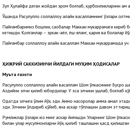
Зул Ҳулайфа деган жойдан эҳром боғлаб, қурбонликларини ҳам ҳ
Ўшанда Расулуллоҳ соллаллоҳу алайҳи васалламнинг ўзлари олт
Пайғамбаримиз бошлиқ саҳобалар Маккаи мукаррамага кириб бо
кетишди. Қолганлар – эркак-аёл, ёш-яланг, қария ва болалар й
Пайғамбар соллаллоҳу алайҳи васаллам Маккаи мукаррамада уч 
ҲИЖРИЙ САККИЗИНЧИ ЙИЛДАГИ МУҲИМ ҲОДИСАЛАР
Муъта ғазоти
Расулуллоҳ соллаллоҳу алайҳи васаллам Шом ўлкасининг Бусро 
Аздийни элчи қилиб юбордилар. У эса элчини ушлаб, боғлаб қў
Одатда элчига ўлим йўқ эди. Аммо насоролар ҳамма амал этад
эди. Элчини ўлдириб қўйиб, яна аскар тўплашни давом эттири
Румликлар ўзлари юз минг аскар йиғишди. Уларнинг Шом ўлкаси
билан улар мусулмонларни йўқ қилиб ташлашни қасд қилишган 