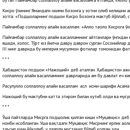
Кисро ўзининг Ямандаги ҳокими Бозонга у зотни олиб келишни а
зотга: «Подшоҳларнинг подшоҳи Кисро Бозонга мактуб йўллаб, 
Пайғамбар соллаллоҳу алайҳи васаллам: «Аллоҳ таоло Кисрога ў
Пайғамбар соллаллоҳу алайҳи васалламнинг айтганлари ўнгидан 
яшади, холос. Тўрт юз йилча давру даврон сурган Сосонийлар 
III нинг даврида бу империя мусулмон фотиҳлар томонидан фатҳ
* * *
Ҳабашистон подшоҳи «Нажоший» деб аталган. Ҳабашистон ажн
соллаллоҳу алайҳи васалламнинг даврларида ҳам бу давлат ҳеч к
Расулуллоҳ соллаллоҳу алайҳи васаллам асл исми-шарифи Асҳам
Нажоший бу мактубни катта эҳтиром билан кутиб олди ва мусул
* * *
Ўша пайтларда Мисрга подшоҳлик қилган киши «Муқавқис» деб 
ноиби ҳисобланган. Уша вақтдаги Муқавқис Мисрнинг ерлик аҳо
таъсир кучи йўқолиб, у деярли мустақил бўлиб қолган эди.