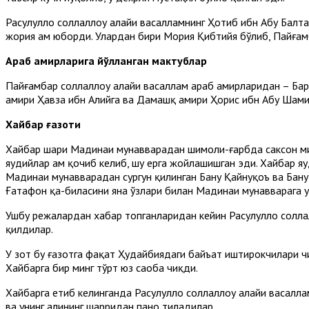
Расулуллоҳ соллаллоҳу алайҳи васалламнинг Ҳотиб ибн Абу Балт
жория ҳам юборди. Улардан бири Мория Қибтийя бўлиб, Пайғамб
Араб амирларига йўлланган мактублар
Пайғамбар соллаллоҳу алайҳи васаллам араб амирларидан – Ба
амири Ҳавза ибн Алийга ва Дамашқ амири Ҳорис ибн Абу Шамир
Хайбар ғазоти
Хайбар шаҳри Мадинаи мунавварадан шимоли-ғарбда саксон милч
яҳудийлар ҳам қочиб келиб, шу ерга жойлашишган эди. Хайбар я
Мадинаи мунавварадан сургун қилинган Бану Қайнуқоъ ва Бану
Ғатафон қа-биласини яна ўзлари билан Мадинаи мунавварага ҳ
Ушбу режалардан хабар топганларидан кейин Расулуллоҳ соллал
қилдилар.
У зот бу ғазотга фақат Ҳудайбиядаги байъат иштирокчилари ч
Хайбарга бир минг тўрт юз саҳоба чиқди.
Хайбарга етиб келинганда Расулуллоҳ соллаллоҳу алайҳи васалл
ва унинг аҳлининг шарридан паноҳ тиладилар.