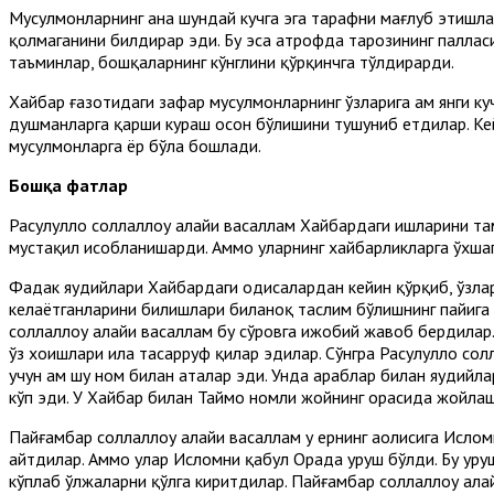
Мусулмонларнинг ана шундай кучга эга тарафни мағлуб этишлар
қолмаганини билдирар эди. Бу эса атрофда тарозининг паллас
таъминлар, бошқаларнинг кўнглини қўрқинчга тўлдирарди.
Хайбар ғазотидаги зафар мусулмонларнинг ўзларига ҳам янги к
душманларга қарши кураш осон бўлишини тушуниб етдилар. Кейи
мусулмонларга ёр бўла бошлади.
Бошқа фатҳлар
Расулуллоҳ соллаллоҳу алайҳи васаллам Хайбардаги ишларини т
мустақил ҳисобланишарди. Аммо уларнинг хайбарликларга ўхшага
Фадак яҳудийлари Хайбардаги ҳодисалардан кейин қўрқиб, ўзла
келаётганларини билишлари биланоқ таслим бўлишнинг пайига 
соллаллоҳу алайҳи васаллам бу сўровга ижобий жавоб бердилар.
ўз хоҳишлари ила тасарруф қилар эдилар. Сўнгра Расулуллоҳ со
учун ҳам шу ном билан аталар эди. Унда араблар билан яҳудийл
кўп эди. У Хайбар билан Таймо номли жойнинг орасида жойлаш
Пайғамбар соллаллоҳу алайҳи васаллам у ернинг аҳолисига Исло
айтдилар. Аммо улар Исломни қабул Орада уруш бўлди. Бу уруш
кўплаб ўлжаларни қўлга киритдилар. Пайғамбар соллаллоҳу ала