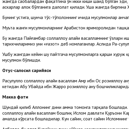
жангда саҳобалардан фақатгина ўн икки киши шаҳид бўлган эди,
аскарлар ҳалок бўлганига далолат қилади. Уша жангда биргина 
Бунинг устига, шунча тўс-тўполоннинг ичида мусулмонлар анчаг
Муъта жанги мусулмонларнинг Арабистон яриморолидан ташқа
Бу жангда Пайғамбар соллаллоҳу алайҳи васалламнинг ўзлари ишт
тарихчиларимиз уни «ғазот» деб номлаганлар. Аслида Ра-сулулл
Ушбу жангдан кейин шу пайтгача мусулмонларга қарши хуруж қ
мусулмон бўлишди.
Отус-салосил сарийяси
Расулуллоҳ соллаллоҳу алайҳи васаллам Амр ибн Ос розияллоҳу 
кетидан Абу Убайда ибн Жарроҳ розияллоҳу анҳу бошчиликлари
Макка фатҳи
Шундай қилиб Аллоҳнинг дини ҳамма томонга тарқала бошлади
соллаллоҳу алайҳи васаллам бошлиқ Ислом давлати Қуръони Ка
амалда кўрсата бошладилар. Кун сайин, соат сайин Исломнинг
Албатта, бу ҳолат Қурайшни тинч қўймас, мушрикларнинг жизған