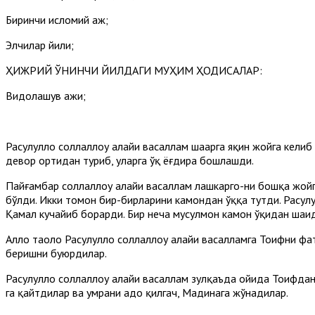
Биринчи исломий ҳаж;
Элчилар йили;
ҲИЖРИЙ ЎНИНЧИ ЙИЛДАГИ МУҲИМ ҲОДИСАЛАР:
Видолашув ҳажи;
Расулуллоҳ соллаллоҳу алайҳи васаллам шаҳарга яқин жойга кел
девор ортидан туриб, уларга ўқ ёғдира бошлашди.
Пайғамбар соллаллоҳу алайҳи васаллам лашкаргоҳ-ни бошқа жой
бўлди. Икки томон бир-бирларини камондан ўққа тутди. Расулу
Қамал кучайиб борарди. Бир неча мусулмон камон ўқидан шаҳид
Аллоҳ таоло Расулуллоҳ соллаллоҳу алайҳи васалламга Тоифни фа
беришни буюрдилар.
Расулуллоҳ соллаллоҳу алайҳи васаллам зулқаъда ойида Тоифда
га қайтдилар ва умрани адо қилгач, Мадинага жўнадилар.