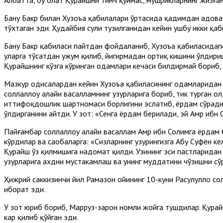
Бану Бакр билан Хузоъа қабилалари ўртасида қадимдан адова
тўхтаган эди. Ҳудайбия сулҳи тузилганидан кейин ушбу икки қ
Бану Бакр қабиласи пайтдан фойдаланиб, Хузоъа қабиласидаги
уларга тўсатдан ҳужум қилиб, йигирмадан ортиқ кишини ўлдири
Қурайшнинг кўзга кўринган одамлари кечаси билдирмай бориб,
Мазкур ҳодисалардан кейин Хузоъа қабиласининг одамларидан 
соллаллоҳу алайҳи васалламнинг ҳузурларига бориб, тик турган 
иттифоқдошлик шартномаси борлигини эслатиб, ёрдам сўради. Қ
ўлдирганини айтди. У зот: «Сенга ёрдам берилади, эй Амр ибн 
Пайғамбар соллаллоҳу алайҳи васаллам Амр ибн Солимга ёрдам б
кўрдилар ва саҳобаларга: «Сизларнинг ҳузурингизга Абу Суфён 
Қурайш ўз қилмишига надомат қилди. Узининг эси пастларидан б
ҳузурларига ахдни мустаҳкамлаш ва унинг муддатини чўзишни с
Ҳижрий саккизинчи йил Рамазон ойининг 10-куни Расулуллоҳ со
иборат эди.
У зот юриб бориб, Марруз-заҳрон номли жойга тушдилар. Қурай
кар қилиб қўйган эди.