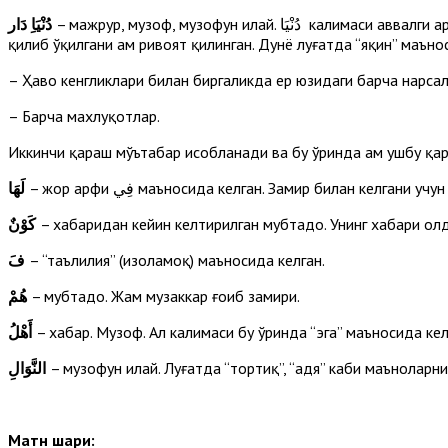
– мажрур, музоф, музофун илайҳ. دُنْيَا калимаси аввалги ҳарфи دُ нинг заммаси билан айтилиши машҳурдир. Баъзи уламолардан دِنْيَا шаклида аввалги ҳарфини касралик
دُنْيَاِ
دَار
қилиб ўқилгани ҳам ривоят қилинган. Дунё луғатда “яқин” маън
– Ҳаво кенгликлари билан биргаликда ер юзидаги барча нарсал
– Барча махлуқотлар.
Иккинчи қараш мўътабар ҳисобланади ва бу ўринда ҳам ушбу қ
لَهَا
كَوْنٌ
فَ
– “таълилия” (изоҳламоқ) маъносида келган.
هُمْ
– мубтадо. Жам музаккар ғоиб замири.
أَهْلُ
– хабар. Музоф. Аҳл калимаси бу ўринда “эга” маъносида кел
النَّوَالِ
– музофун илайҳ. Луғатда “тортиқ”, “ҳадя” каби маъноларн
Матн шарҳи: