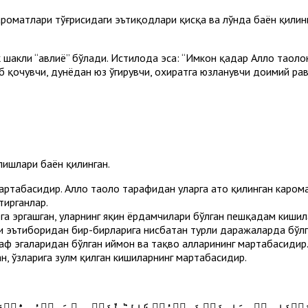
ароматлари тўғрисидаги эътиқодлари қисқа ва лўнда баён қилинг
к шакли “авлиё” бўлади. Истилоҳда эса: “Имкон қадар Аллоҳ таол
б қочувчи, дунёдан юз ўгирувчи, охиратга юзланувчи доимий ра
лишлари баён қилинган.
артабасидир. Аллоҳ таоло тарафидан уларга ато қилинган каром
тирганлар.
а эргашган, уларнинг яқин ёрдамчилари бўлган пешқадам кишил
ри эътиборидан бир-бирларига нисбатан турли даражаларда бўлг
аф эгаларидан бўлган иймон ва тақво аҳлларининг мартабасидир
н, ўзларига зулм қилган кишиларнинг мартабасидир.
َيۡنَا مِنۡ عِبَادِنَاۖ فَمِنۡهُمۡ ظَالِمٞ لِّنَفۡسِهِۦ وَمِنۡهُم مُّقۡتَ