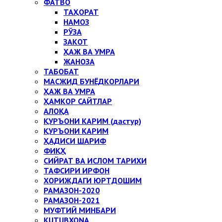
ФАТВО
ТАҲОРАТ
НАМОЗ
РЎЗА
ЗАКОТ
ҲАЖ ВА УМРА
ЖАНОЗА
ТАБОБАТ
МАСЖИД БУНЁДКОРЛАРИ
ҲАЖ ВА УМРА
ҲАМКОР САЙТЛАР
АЛОҚА
ҚУРЪОНИ КАРИМ (дастур)
ҚУРЪОНИ КАРИМ
ҲАДИСИ ШАРИФ
ФИҚҲ
СИЙРАТ ВА ИСЛОМ ТАРИХИ
ТАФСИРИ ИРФОН
ХОРИЖДАГИ ЮРТДОШИМ
РАМАЗОН-2020
РАМАЗОН-2021
МУФТИЙ МИНБАРИ
KUTUBXONA