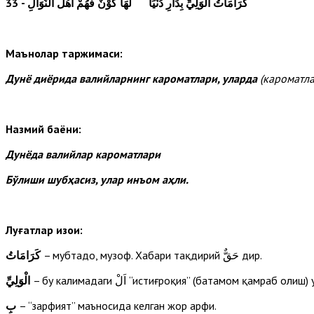
33
- كَرَامَاتُ الْوَلِيِّ بِدَارِ دُنْيَا لَهَا كَوْنٌ فَهُمْ أَهْلُ النَّوَالِ
Маънолар таржимаси:
Дунё диёрида валийларнинг кароматлари, уларда
(кароматл
Назмий баёни:
Дунёда валийлар кароматлари
Бўлиши шубҳасиз, улар инъом аҳли.
Луғатлар изоҳи:
– мубтадо, музоф. Хабари тақдирий حَقٌّ дир.
كَرَامَاتُ
الْوَلِيِّ
بِ
– “зарфият” маъносида келган жор ҳарфи.