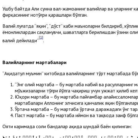
Ушбу байтда Аҳли сунна вал-жамоанинг валийлар ва уларнинг к
фирқасининг нотўғри қарашлари бўлган.
Валий луғатда “яқин”, “дўст” каби маъноларни билдириб, кўпли
ёмонликлардан сақланувчи, шаҳватларга берилишдан ўзини оли
[1]
валий дейилади”
.
Валийларнинг мартабалари
“Ақидатул муъмин” китобида валийларнинг тўрт мартабада бў
“Энг олий мартаба – бу мартаба набий ва расулларнинг м
мўъжизаларни тўғри йўлга чақириш учун ҳужжат қилиб кел
Юқори мартаба – бу мартаба пайғамбар алайҳиссаломларг
мартабалари Аллоҳнинг элчисига қанчалик яқин бўлганла
Ўртача мартаба – бу мартаба ўртача даражадаги ўнг тар
Паст мартаба – бу мартаба иймон ва тақвода заиф бўлга
Ояти каримада солиҳ бандалар ҳақида шундай баён қилинган:
﴿
صِدٞ وَمِنۡهُمۡ سَابِقُۢ بِٱلۡخَيۡرَٰتِ بِإِذۡنِ ٱللَّهِۚ ذَٰلِكَ هُوَ