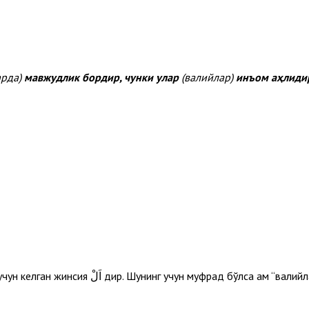
арда)
мавжудлик бордир, чунки улар
(валийлар)
инъом аҳлиди
– бу калимадаги اَلْ “истиғроқия” (батамом қамраб олиш) учун келган жинсия اَلْ дир. Шуни