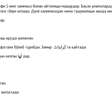
осига тўғри келади. Дунё калимасидан нима тушунилиши ҳақида ик
ар;
араш ирода қилинган.
– жор ҳарфи فِي маъносида келган. Замир билан келгани учун фатҳали бўлиб турибди. Замир كَرَامَاتُ га қайтади.
– хабаридан кейин келтирилган мубтадо. Унинг хабари олдин келган لَهَا дир.
ган.
и англатади.