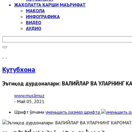
ЖАҲОЛАТГА ҚАРШИ МАЪРИФАТ
МАҚОЛА
ИНФОГРАФИКА
ВИДЕО
АУДИО
Кутубхона
Эътиқод дурдоналари: ВАЛИЙЛАР ВА УЛАРНИНГ 
www.muslimuz
- Май 05, 2021
Шрифт ўлчами
уменьшить размер шрифта