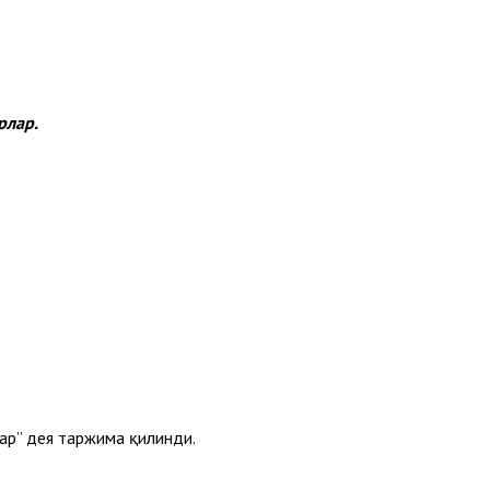
рлар.
нг учун муфрад бўлса ҳам “валийлар” дея таржима қилинди.