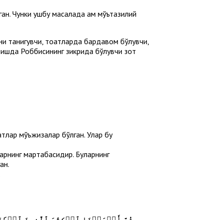
ан. Чунки ушбу масалада ҳам мўътазилий
они танигувчи, тоатларда бардавом бўлувчи,
вишда Роббисининг зикрида бўлувчи зот
атлар мўъжизалар бўлган. Улар бу
арнинг мартабасидир. Буларнинг
ан.
.
ثُمَّ أَوۡرَثۡنَا ٱلۡكِتَٰبَ ٱلَّذِينَ ٱصۡطَف