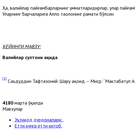
Ҳа, валийлар пайғамбарларнинг умматларидирлар, улар пайғам
Уларнинг барчаларига Аллоҳ таолонинг раҳмати бўлсин.
КЕЙИНГИ МАВЗУ:
Валийлар султони ҳақида
[1]
Саъдуддин Тафтазоний. Шарҳу ақоид. – Миср: “Мактабатул Азҳа
4180
марта ўқилди
Мавзулар
Эътиқод дурдоналари:
,
Етти кунга етти китоб
,