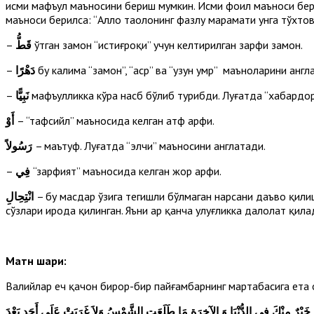
исми мафъул маъносини бериш мумкин. Исми фоил маъноси бер
маъноси берилса: “Аллоҳ таолонинг фазлу марҳамати унга тўхтов
–
قَطُّ
ўтган замон “истиғроқи” учун келтирилган зарфи замон.
–
دَهْرًا
бу калима “замон”, “аср” ва “узун умр” маъноларини анг
–
نَبِيًّا
мафъулликка кўра насб бўлиб турибди. Луғатда “хабардор
أَوْ
– “тафсийл” маъносида келган атф ҳарфи.
رَسُولاً
– маътуф. Луғатда “элчи” маъносини англатади.
–
فِي
“зарфият” маъносида келган жор ҳарфи.
انْتِحِالِ
– бу масдар ўзига тегишли бўлмаган нарсани даъво қили
сўзлари ирода қилинган. Яъни ҳар қанча улуғликка далолат қи
Матн шарҳи:
Валийлар ҳеч қачон бирор-бир пайғамбарнинг мартабасига ет
وَ خَيْرٌ مِنْكَ فِي الدُّنْيَا وَ الآخِرَةِ مَا طَلَعَتِ الشَّمْسُ وَلاَ غَرَبَتْ عَلَى أَحَدٍ بَعْدَ