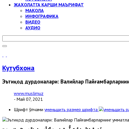
ЖАҲОЛАТГА ҚАРШИ МАЪРИФАТ
МАҚОЛА
ИНФОГРАФИКА
ВИДЕО
АУДИО
Кутубхона
Эътиқод дурдоналари: Валийлар Пайғамбарларни
www.muslimuz
- Май 07, 2021
Шрифт ўлчами
уменьшить размер шрифта