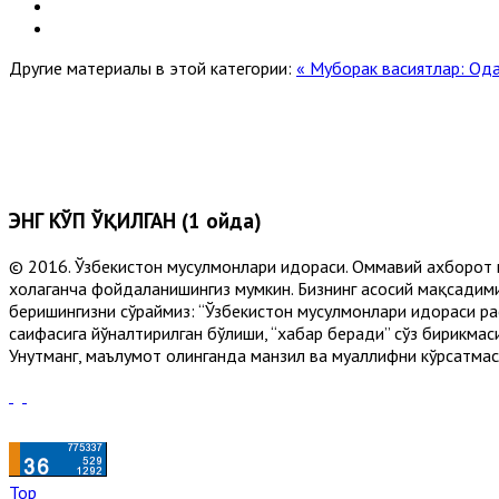
Другие материалы в этой категории:
« Муборак васиятлар: Од
ЭНГ КЎП ЎҚИЛГАН (1 ойда)
© 2016. Ўзбекистон мусулмонлари идораси. Оммавий ахборот 
хоҳлаганча фойдаланишингиз мумкин. Бизнинг асосий мақсадими
беришингизни сўраймиз: “Ўзбекистон мусулмонлари идораси рас
саҳифасига йўналтирилган бўлиши, “хабар беради” сўз бирикмас
Унутманг, маълумот олинганда манзил ва муаллифни кўрсатмасл
Top