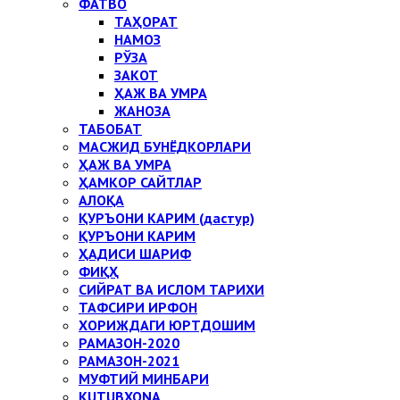
ФАТВО
ТАҲОРАТ
НАМОЗ
РЎЗА
ЗАКОТ
ҲАЖ ВА УМРА
ЖАНОЗА
ТАБОБАТ
МАСЖИД БУНЁДКОРЛАРИ
ҲАЖ ВА УМРА
ҲАМКОР САЙТЛАР
АЛОҚА
ҚУРЪОНИ КАРИМ (дастур)
ҚУРЪОНИ КАРИМ
ҲАДИСИ ШАРИФ
ФИҚҲ
СИЙРАТ ВА ИСЛОМ ТАРИХИ
ТАФСИРИ ИРФОН
ХОРИЖДАГИ ЮРТДОШИМ
РАМАЗОН-2020
РАМАЗОН-2021
МУФТИЙ МИНБАРИ
KUTUBXONA