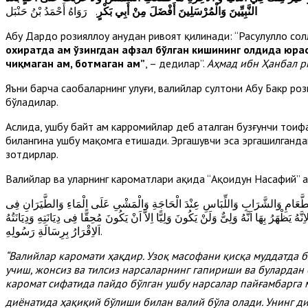
النَّبِيِّينَ وَالْمُرْسَلِينَ أَفْضَلَ مِنْ أَبِي بَكْرٍ
. رَوَاهُ أَحْمَدُ بْنُ حَنْبَل
Абу Дардо розияллоҳу анҳудан ривоят қилинади: “Расулуллоҳ со
охиратда ҳам ўзингдан афзал бўлган кишининг олдида юр
чиқмаган ҳам, ботмаган ҳам”
, – дедилар”.
Аҳмад ибн Ҳанбал 
Яъни барча саҳобаларнинг улуғи, валийлар султони Абу Бакр ро
бўладилар.
Аслида, ушбу байт ҳам карромийлар деб аталган бузғунчи тои
билангина ушбу мақомга етишади. Эргашувчи эса эргашилганда
зотдирлар.
Валийлар ва уларнинг кароматлари ҳақида “Ақоидун Насафий” 
 الطَّعَامِ وَالشَّرَابِ وَاللِّبَاسِ عِنْدَ الْحَاجَةِ وَالْمَشْىِ عَلَى الْمَاءِ وَالطَّيَرَانِ فِى
ظْهَرُ بِهَا اَنَّهُ وَلِىٌّ وَلَنْ يَكُونَ وَلِيًّا اِلاَّ اَنْ يَكُونَ مُحِقًّا فِى دِيَانَتِهِ وَدِيَانَتُهُ
اَلاِقْرَارُ بِرِسَالَةِ رَسُولِهِ.
“Валийлар каромати ҳақдир. Узоқ масофани қисқа муддатда б
учиш, жонсиз ва тилсиз нарсаларнинг гапириши ва булардан
каромат сифатида пайдо бўлган ушбу нарсалар пайғамбарга м
диёнатида ҳақиқий бўлиши билан валий бўла олади. Унинг д