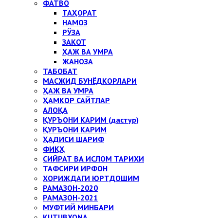
ФАТВО
ТАҲОРАТ
НАМОЗ
РЎЗА
ЗАКОТ
ҲАЖ ВА УМРА
ЖАНОЗА
ТАБОБАТ
МАСЖИД БУНЁДКОРЛАРИ
ҲАЖ ВА УМРА
ҲАМКОР САЙТЛАР
АЛОҚА
ҚУРЪОНИ КАРИМ (дастур)
ҚУРЪОНИ КАРИМ
ҲАДИСИ ШАРИФ
ФИҚҲ
СИЙРАТ ВА ИСЛОМ ТАРИХИ
ТАФСИРИ ИРФОН
ХОРИЖДАГИ ЮРТДОШИМ
РАМАЗОН-2020
РАМАЗОН-2021
МУФТИЙ МИНБАРИ
KUTUBXONA