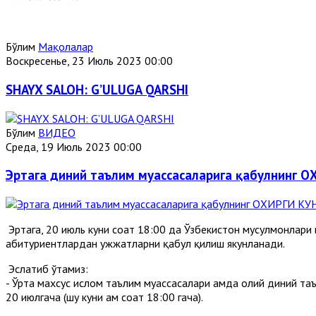
Бўлим
Мақолалар
Воскресенье, 23 Июль 2023 00:00
SHAYX SALOH: G’ULUGA QARSHI
Бўлим
ВИДЕО
Среда, 19 Июль 2023 00:00
Эртага диний таълим муассасаларига қабулнинг О
Эртага, 20 июль куни соат 18:00 да Ўзбекистон мусулмонлари
абитуриентлардан ҳужжатларни қабул қилиш якунланади.
Эслатиб ўтамиз:
- Ўрта махсус ислом таълим муассасалари ҳамда олий диний т
20 июлгача (шу куни ҳам соат 18:00 гача).