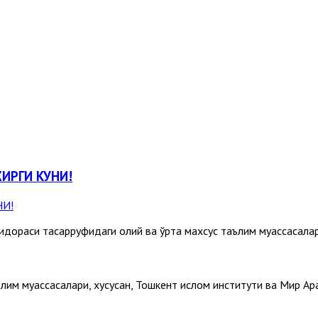
ХИРГИ КУНИ!
 идораси тасарруфидаги олий ва ўрта махсус таълим муассасала
аълим муассасалари, хусусан, Тошкент ислом институти ва Мир 