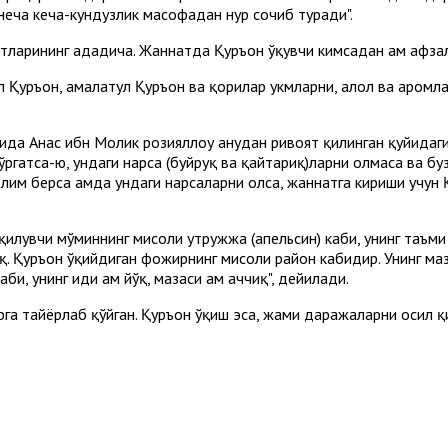
 неча кеча-кундузлик масофадан нур сочиб туради".
ятларининг ададича. Жаннатда Қуръон ўқувчи кимсадан ҳам афз
л Қуръон, ҳамалатул Қуръон ва қорилар ҳукмларни, ҳалол ва ҳаром
да Анас ибн Молик розияллоҳу анҳудан ривоят қилинган қуйидаги 
ўргатса-ю, ундаги нарса (буйруқ ва қайтариқ)ларни олмаса ва буз
лим берса ҳамда ундаги нарсаларни олса, жаннатга кириши учун Қ
л қилувчи мўминнинг мисоли утружжа (апельсин) каби, унинг таъми 
қ. Қуръон ўқийдиган фожирнинг мисоли райҳон кабидир. Унинг маз
, унинг ҳиди ҳам йўқ, мазаси ҳам аччиқ", дейилади.
а тайёрлаб қўйган. Қуръон ўқиш эса, жами даражаларни ҳосил қи