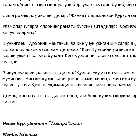
топади. Унинг етмиш минг устуни бор, улар ёқутдан бўлиб, бир
Оиша розияллоҳу анҳо айтдилар: "Жаннат даражалари Қуръон о
Уламолар (уларга Аллоҳнинг раҳмати бўлсин) айтадилар: "Ҳофизу
қилувчилардир".
Шунингдек, Қуръонни мақтаниш ва риё учун ўқиган кимсалар ҳақи
соллаллоҳу алайҳи васаллам дедилар: "Ким Қуръонни ўрганса ва 
қарши ҳужжат ва гувоҳ бўлади. Ким Қуръонни таълим олса ва таъ
бўлади".
"Саҳиҳул Бухорий"да келган ҳадисда: "Қуръон ўқувчи ва унга ама
мўминнинг мисоли хурмо каби, унинг таъми ширин, лекин ҳиди йў
бунинг устига Қуръон ўқимайдиган кишининг мисоли қалампир каби
Демак, жаннатда юзта даража бор, уни Аллоҳ йўлида юрувчиларг
қилсин.
Имом Қуртубийнинг “Тазкира”сидан
Манба:
Islom.uz