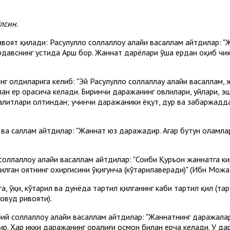
лсин.
ивоят қилади: Расулуллоҳ соллаллоҳу алайҳи васаллам айтдилар:
авснинг устида Арш бор. Жаннат дарёлари ўша ердан оқиб чиқад
нг олдиларига келиб: "Эй Расулуллоҳ соллаллаҳу алайҳи васаллам
лан ер орасича келади. Биринчи даражанинг ҳовлилари, уйлари, э
 калитлари олтиндан; учинчи даражаники ёқут, дур ва забаржадд
и ва саллам айтдилар: "Жаннат юз даражадир. Агар бутун оламл
соллаллоҳу алайҳи васаллам айтдилар: "Соҳиби Қуръон жаннатга ки
билган оятнинг охиргисини ўқигунча (кўтарилаверади)" (Ибн Можа
нга, ўқи, кўтарил ва дунёда тартил қилганинг каби тартил қил (т
овуд ривояти).
й соллаллоҳу алайҳи васаллам айтдилар: "Жаннатнинг даражалари
ир. Ҳар икки даражанинг оралиғи осмон билан ерча келади. У да