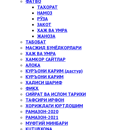
ФАТВО
ТАҲОРАТ
НАМОЗ
РЎЗА
ЗАКОТ
ҲАЖ ВА УМРА
ЖАНОЗА
ТАБОБАТ
МАСЖИД БУНЁДКОРЛАРИ
ҲАЖ ВА УМРА
ҲАМКОР САЙТЛАР
АЛОҚА
ҚУРЪОНИ КАРИМ (дастур)
ҚУРЪОНИ КАРИМ
ҲАДИСИ ШАРИФ
ФИҚҲ
СИЙРАТ ВА ИСЛОМ ТАРИХИ
ТАФСИРИ ИРФОН
ХОРИЖДАГИ ЮРТДОШИМ
РАМАЗОН-2020
РАМАЗОН-2021
МУФТИЙ МИНБАРИ
KUTUBXONA