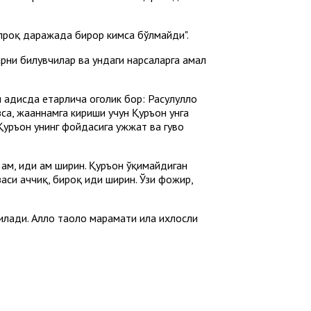
алроқ даражада бирор кимса бўлмайди".
ларни билувчилар ва ундаги нарсаларга амал
ҳадисда етарлича огоҳлик бор: Расулуллоҳ
са, жаҳаннамга кириши учун Қуръон унга
уръон унинг фойдасига ҳужжат ва гувоҳ
ҳам, ҳиди ҳам ширин. Қуръон ўқимайдиган
аси аччиқ, бироқ ҳиди ширин. Ўзи фожир,
лади. Аллоҳ таоло марҳамати ила ихлосли