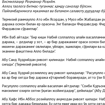
Бисмиллаҳир Роҳманир Роҳийм.
Аллоҳ таолога битмас-туганмас ҳамду санолар бўлсин.
Пайғамбаримизга мукаммал ва батамом салавоту дурудлар бў
Термизий раҳимаҳуллоҳ Ато ибн Ясордан, у Муоз ибн Жабалдан р
даража осмон билан ер орасича. Энг баланди Фирдавсдир. Фирд
Фирдавсни сўранглар".
Ибн Ваҳб айтади: "Бир киши Набий соллаллоҳу алайҳи васалламни
даража, – дедилар у зот, – ҳар бир даражанинг ораси осмон би
иккинчи даражанинг ҳовлилари, уйлари, эшиклари, сўрилари ва
эканини фақатгина Аллоҳ билади".
Абу Саид Худрийдан ривоят қилинади: Набий соллаллоҳу алайҳ
сиғади". (Термизий ривояти).
Абу Саид Худрий розияллоҳу анҳу ривоят қиладилар: "Расулуллоҳ 
ва ҳар бир оятда бир даража кўтарилиб бораверади, ҳатто ўзи 
Расулуллоҳ соллаллоҳу алайҳи васаллам айтдилар: "Соҳиби Қуръо
манзилинг охирги оятни ўқиган жойингдадир", дейилади" (Абу Д
Абу Ҳафс Ибн Аббос розийаллоҳу анҳумодан ривоят қилади: Наби
оятга бир даража берилади. Бу олти минг икки юз ўн олти оятд