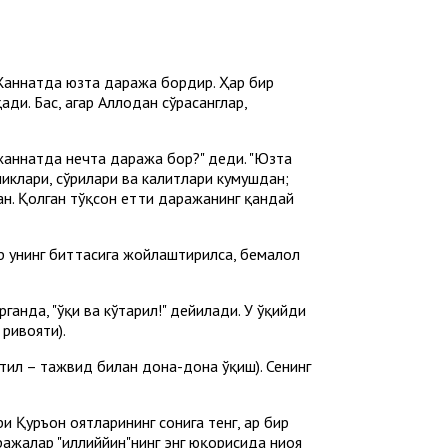
 "Жаннатда юзта даража бордир. Ҳар бир
и. Бас, агар Аллоҳдан сўрасанглар,
, жаннатда нечта даража бор?" деди. "Юзта
шиклари, сўрилари ва калитлари кумушдан;
ан. Қолган тўқсон етти даражанинг қандай
ар унинг биттасига жойлаштирилса, бемалол
рганда, "ўқи ва кўтарил!" дейилади. У ўқийди
 ривояти).
артил – тажвид билан дона-дона ўқиш). Сенинг
 Қуръон оятларининг сонига тенг, ҳар бир
ражалар "иллиййин"нинг энг юқорисида ниҳоя