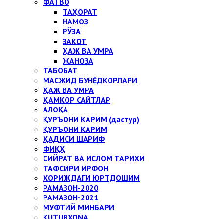
ФАТВО
ТАҲОРАТ
НАМОЗ
РЎЗА
ЗАКОТ
ҲАЖ ВА УМРА
ЖАНОЗА
ТАБОБАТ
МАСЖИД БУНЁДКОРЛАРИ
ҲАЖ ВА УМРА
ҲАМКОР САЙТЛАР
АЛОҚА
ҚУРЪОНИ КАРИМ (дастур)
ҚУРЪОНИ КАРИМ
ҲАДИСИ ШАРИФ
ФИҚҲ
СИЙРАТ ВА ИСЛОМ ТАРИХИ
ТАФСИРИ ИРФОН
ХОРИЖДАГИ ЮРТДОШИМ
РАМАЗОН-2020
РАМАЗОН-2021
МУФТИЙ МИНБАРИ
KUTUBXONA