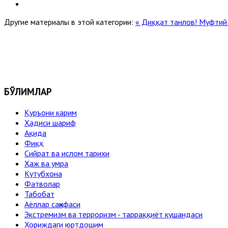
Другие материалы в этой категории:
« Диққат танлов!
Муфтий 
БЎЛИМЛАР
Қуръони карим
Ҳадиси шариф
Ақида
Фиқҳ
Сийрат ва ислом тарихи
Ҳаж ва умра
Кутубхона
Фатволар
Табобат
Аёллар саҳифаси
Экстремизм ва терроризм - тарраққиёт кушандаси
Хориждаги юртдошим