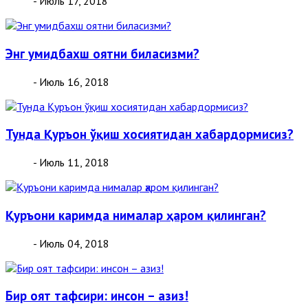
- Июль 17, 2018
Энг умидбахш оятни биласизми?
- Июль 16, 2018
Тунда Қуръон ўқиш хосиятидан хабардормисиз?
- Июль 11, 2018
Қуръони каримда нималар ҳаром қилинган?
- Июль 04, 2018
Бир оят тафсири: инсон – азиз!