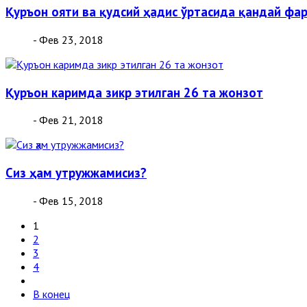
Қуръон ояти ва қудсий ҳадис ўртасида қандай фа
- Фев 23, 2018
Қуръон каримда зикр этилган 26 та жонзот
- Фев 21, 2018
Сиз ҳам утружжамисиз?
- Фев 15, 2018
1
2
3
4
В конец