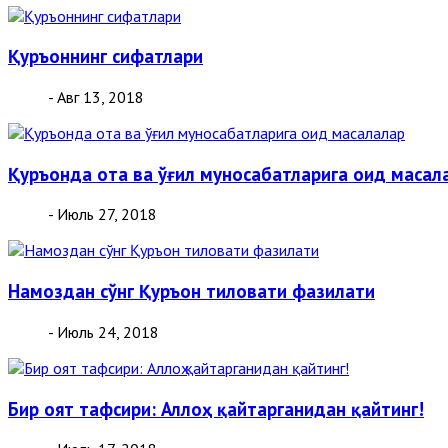
Қуръоннинг сифатлари
- Авг 13, 2018
Қуръонда ота ва ўғил муносабатларига оид масал
- Июль 27, 2018
Намоздан сўнг Қуръон тиловати фазилати
- Июль 24, 2018
Бир оят тафсири: Аллоҳ қайтарганидан қайтинг!