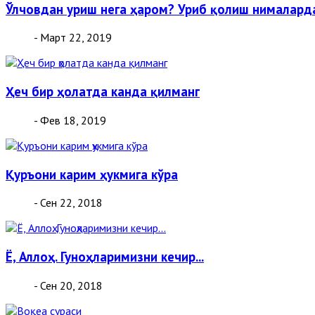
Ўлчовдан уриш нега ҳаром? Уриб қолиш нималард
- Март 22, 2019
Ҳеч бир ҳолатда канда қилманг
- Фев 18, 2019
Қуръони карим ҳукмига кўра
- Сен 22, 2018
Ё, Аллоҳ. Гуноҳларимизни кечир...
- Сен 20, 2018