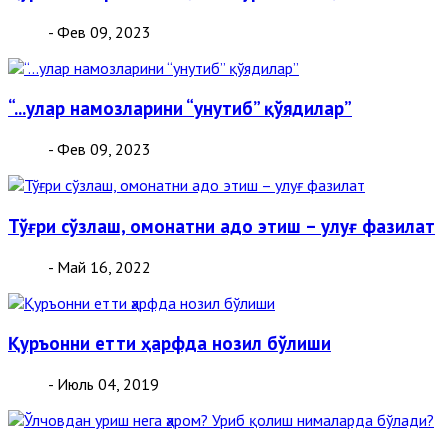
- Фев 09, 2023
“...улар намозларини “унутиб” қўядилар”
- Фев 09, 2023
Тўғри сўзлаш, омонатни адо этиш – улуғ фазилат
- Май 16, 2022
Қуръонни етти ҳарфда нозил бўлиши
- Июль 04, 2019