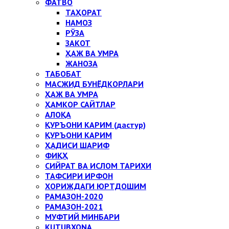
ФАТВО
ТАҲОРАТ
НАМОЗ
РЎЗА
ЗАКОТ
ҲАЖ ВА УМРА
ЖАНОЗА
ТАБОБАТ
МАСЖИД БУНЁДКОРЛАРИ
ҲАЖ ВА УМРА
ҲАМКОР САЙТЛАР
АЛОҚА
ҚУРЪОНИ КАРИМ (дастур)
ҚУРЪОНИ КАРИМ
ҲАДИСИ ШАРИФ
ФИҚҲ
СИЙРАТ ВА ИСЛОМ ТАРИХИ
ТАФСИРИ ИРФОН
ХОРИЖДАГИ ЮРТДОШИМ
РАМАЗОН-2020
РАМАЗОН-2021
МУФТИЙ МИНБАРИ
KUTUBXONA