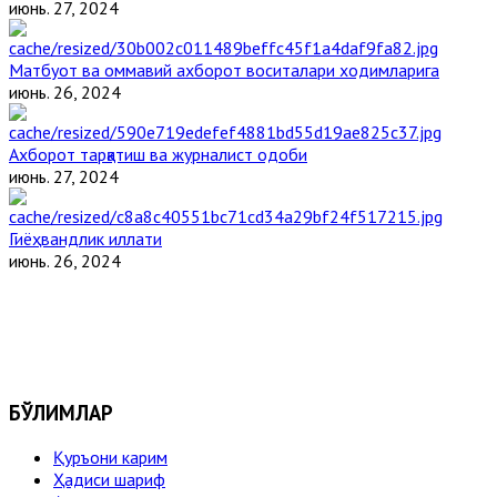
июнь. 27, 2024
Матбуот ва оммавий ахборот воситалари ходимларига
июнь. 26, 2024
Ахборот тарқатиш ва журналист одоби
июнь. 27, 2024
Гиёҳвандлик иллати
июнь. 26, 2024
БЎЛИМЛАР
Қуръони карим
Ҳадиси шариф