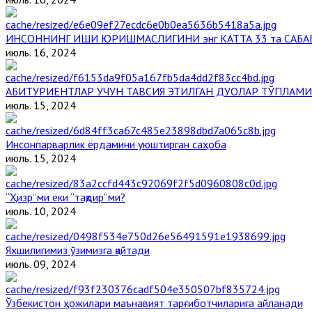
ИНСОННИНГ ИШИ ЮРИШМАСЛИГИНИ энг КАТТА 33 та САБА
июль. 16, 2024
АБИТУРИЕНТЛАР УЧУН ТАВСИЯ ЭТИЛГАН ДУОЛАР ТЎПЛАМИ
июль. 15, 2024
Инсонпарварлик ёрдамини уюштирган саҳоба
июль. 15, 2024
“Ҳизр”ми ёки “тақдир”ми?
июль. 10, 2024
Яхшилигимиз ўзимизга қайтади
июль. 09, 2024
Ўзбекистон ҳожилари маънавият тарғиботчиларига айланади