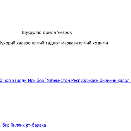
Шукрулло домла Умаров
ухорий халқаро илмий тадқиқот маркази илмий ходими
об чоп этилди
Илк бор “Ўзбекистон Республикаси биринчи ҳалол
 бир йиллик қут-барака