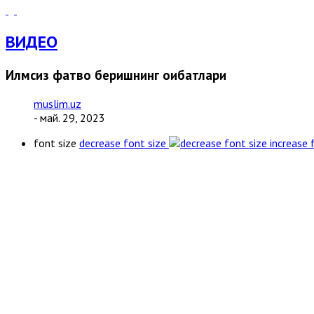
ВИДЕО
Илмсиз фатво беришнинг оқибатлари
muslim.uz
- май. 29, 2023
font size
decrease font size
increase 