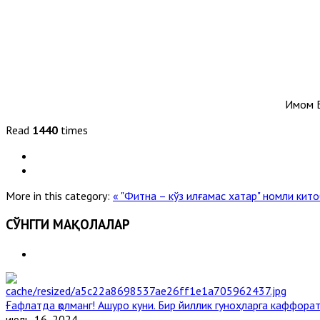
Имом Б
Read
1440
times
More in this category:
« "Фитна – кўз илғамас хатар" номли кит
СЎНГГИ МАҚОЛАЛАР
Ғафлатда қолманг! Ашуро куни. Бир йиллик гуноҳларга каффорат,
июль. 16, 2024