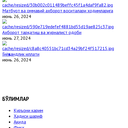
Матбуот ва оммавий ахборот воситалари ходимларига
июнь. 26, 2024
Ахборот тарқатиш ва журналист одоби
июнь. 27, 2024
Гиёҳвандлик иллати
июнь. 26, 2024
БЎЛИМЛАР
Қуръони карим
Ҳадиси шариф
Ақида
Фиқҳ