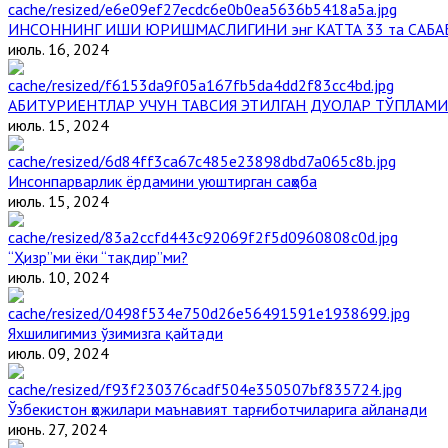
ИНСОННИНГ ИШИ ЮРИШМАСЛИГИНИ энг КАТТА 33 та САБА
июль. 16, 2024
АБИТУРИЕНТЛАР УЧУН ТАВСИЯ ЭТИЛГАН ДУОЛАР ТЎПЛАМИ
июль. 15, 2024
Инсонпарварлик ёрдамини уюштирган саҳоба
июль. 15, 2024
“Ҳизр”ми ёки “тақдир”ми?
июль. 10, 2024
Яхшилигимиз ўзимизга қайтади
июль. 09, 2024
Ўзбекистон ҳожилари маънавият тарғиботчиларига айланади
июнь. 27, 2024