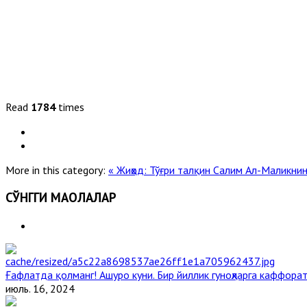
Read
1784
times
More in this category:
« Жиҳод: Тўғри талқин
Салим Ал-Маликнин
СЎНГГИ МАҚОЛАЛАР
Ғафлатда қолманг! Ашуро куни. Бир йиллик гуноҳларга каффорат
июль. 16, 2024