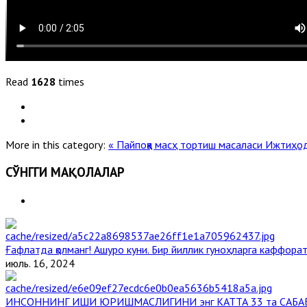
Read
1628
times
More in this category:
« Пайпоққа масҳ тортиш масаласи
Ижтиҳод 
СЎНГГИ МАҚОЛАЛАР
Ғафлатда қолманг! Ашуро куни. Бир йиллик гуноҳларга каффорат,
июль. 16, 2024
ИНСОННИНГ ИШИ ЮРИШМАСЛИГИНИ энг КАТТА 33 та САБА