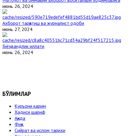
июнь. 26, 2024
Ахборот тарқатиш ва журналист одоби
июнь. 27, 2024
Гиёҳвандлик иллати
июнь. 26, 2024
БЎЛИМЛАР
Қуръони карим
Ҳадиси шариф
Ақида
Фиқҳ
Сийрат ва ислом тарихи