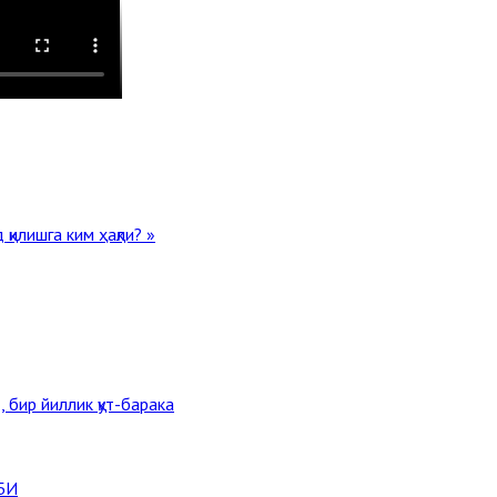
қилишга ким ҳақли? »
 бир йиллик қут-барака
БИ