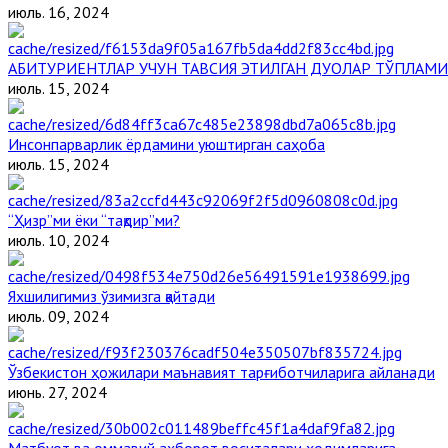
июль. 16, 2024
АБИТУРИЕНТЛАР УЧУН ТАВСИЯ ЭТИЛГАН ДУОЛАР ТЎПЛАМИ
июль. 15, 2024
Инсонпарварлик ёрдамини уюштирган саҳоба
июль. 15, 2024
“Ҳизр”ми ёки “тақдир”ми?
июль. 10, 2024
Яхшилигимиз ўзимизга қайтади
июль. 09, 2024
Ўзбекистон ҳожилари маънавият тарғиботчиларига айланади
июнь. 27, 2024
Матбуот ва оммавий ахборот воситалари ходимларига