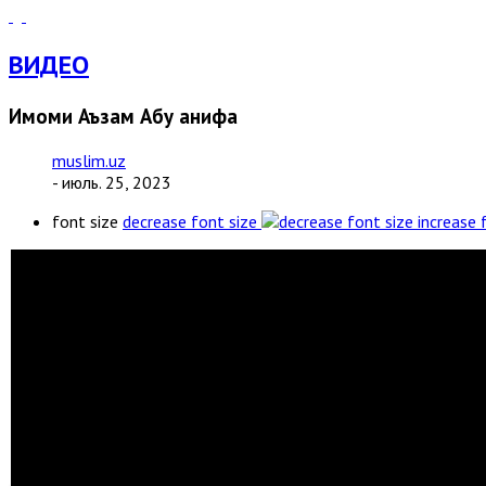
ВИДЕО
Имоми Аъзам Абу Ҳанифа
muslim.uz
- июль. 25, 2023
font size
decrease font size
increase 