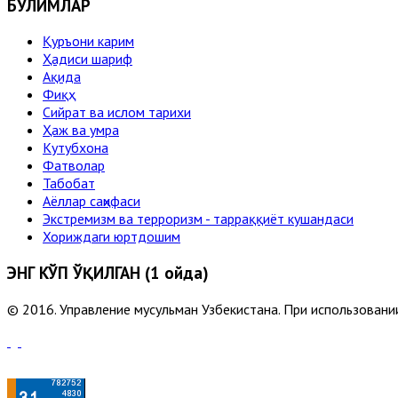
БЎЛИМЛАР
Қуръони карим
Ҳадиси шариф
Ақида
Фиқҳ
Сийрат ва ислом тарихи
Ҳаж ва умра
Кутубхона
Фатволар
Табобат
Аёллар саҳифаси
Экстремизм ва терроризм - тарраққиёт кушандаси
Хориждаги юртдошим
ЭНГ КЎП ЎҚИЛГАН (1 ойда)
© 2016. Управление мусульман Узбекистана. При использовании