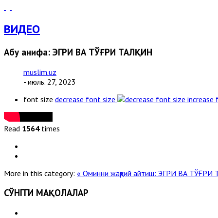
ВИДЕО
Абу Ҳанифа: ЭГРИ ВА ТЎҒРИ ТАЛҚИН
muslim.uz
- июль. 27, 2023
font size
decrease font size
increase 
Read
1564
times
More in this category:
« Оминни жаҳрий айтиш: ЭГРИ ВА ТЎҒР
СЎНГГИ МАҚОЛАЛАР