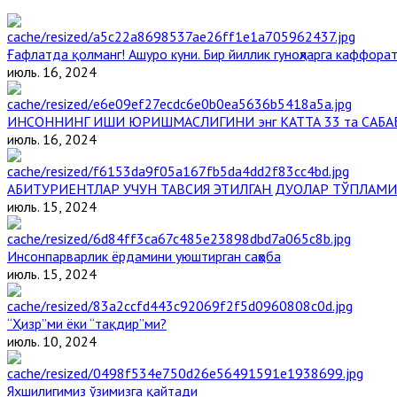
Ғафлатда қолманг! Ашуро куни. Бир йиллик гуноҳларга каффорат
июль. 16, 2024
ИНСОННИНГ ИШИ ЮРИШМАСЛИГИНИ энг КАТТА 33 та САБА
июль. 16, 2024
АБИТУРИЕНТЛАР УЧУН ТАВСИЯ ЭТИЛГАН ДУОЛАР ТЎПЛАМИ
июль. 15, 2024
Инсонпарварлик ёрдамини уюштирган саҳоба
июль. 15, 2024
“Ҳизр”ми ёки “тақдир”ми?
июль. 10, 2024
Яхшилигимиз ўзимизга қайтади