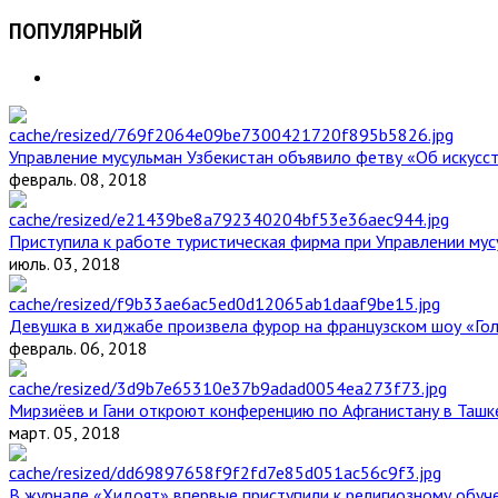
ПОПУЛЯРНЫЙ
Управление мусульман Узбекистан объявило фетву «Об искус
февраль. 08, 2018
Приступила к работе туристическая фирма при Управлении мус
июль. 03, 2018
Девушка в хиджабе произвела фурор на французском шоу «Го
февраль. 06, 2018
Мирзиёев и Гани откроют конференцию по Афганистану в Ташк
март. 05, 2018
В журнале «Хидоят» впервые приступили к религиозному обуч