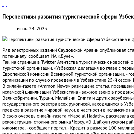
Перспективы развития туристической сферы Узбек
- июнь. 24, 2023
Ряд электронных изданий Саудовской Аравии опубликовал ста
потенциалу, сообщает ИА «Дунё».
Так, на странице в Twitter Агентства туристических новостей
туристской организации. «Узбекская делегация во главе с пер
Европейской комиссии Всемирной туристской организации, - го
организации по случаю проведения в Узбекистане 25-й сессии
В онлайн-газете «Ammon News» размещена статья, посвященн
исламской цивилизации Узбекистана - важное звено в продвиже
Великобритании, Турции, Малайзии, Египта и других зарубежн
государственного реестра всех рукописей, находящихся в Узбе
предков в развитие мировой науки, в частности в исламские на
В свою очередь онлайн-газета «Nabd al Hadath», рассказала 
реконструкции столичного рынка Чорсу. «В Шайхунтурском ра
километра, - сообщает портал. - Кредит в размере 100 милл
года для покрытия расходов на создание «Туристического кол