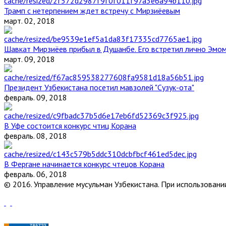
Трамп с нетерпением ждет встречу с Мирзиёевым
март. 02, 2018
Шавкат Мирзиёев прибыл в Душанбе. Его встретил лично Эмо
март. 09, 2018
Президент Узбекистана посетил мавзолей "Сузук-ота"
февраль. 09, 2018
В Уфе состоится конкурс чтиц Корана
февраль. 08, 2018
В Фергане начинается конкурс чтецов Корана
февраль. 06, 2018
© 2016. Управление мусульман Узбекистана. При использовании