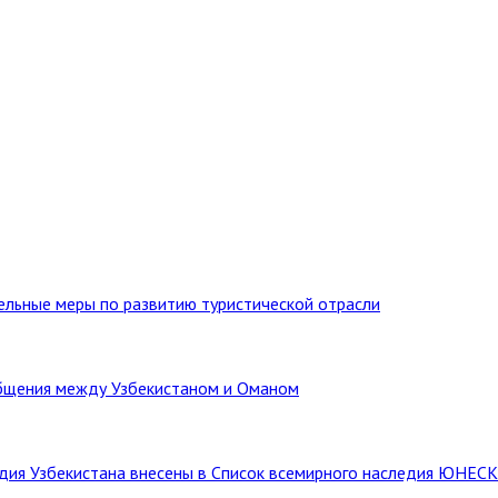
тельные меры по развитию туристической отрасли
бщения между Узбекистаном и Оманом
ледия Узбекистана внесены в Список всемирного наследия ЮНЕС