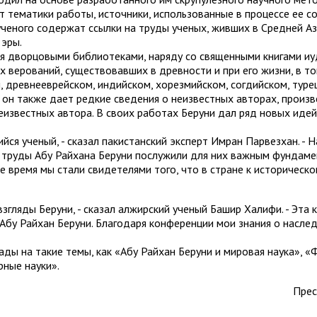
т тематики работы, источники, использованные в процессе ее со
ученого содержат ссылки на труды ученых, живших в Средней Аз
 эры.
я дворцовыми библиотеками, наряду со священными книгами иуд
х верований, существовавших в древности и при его жизни, в то
, древнееврейском, индийском, хорезмийском, согдийском, туре
он также дает редкие сведения о неизвестных авторах, произв
еизвестных автора. В своих работах Беруни дал ряд новых иде
йся ученый, - сказал пакистанский эксперт Имран Парвезхан. - 
о, труды Абу Райхана Беруни послужили для них важным фундам
е время мы стали свидетелями того, что в стране к историческ
взгляды Беруни, - сказал алжирский ученый Башир Халифи. - Эта
Абу Райхан Беруни. Благодаря конференции мои знания о наслед
ы на такие темы, как «Абу Райхан Беруни и мировая наука», «
рные науки».
Прес