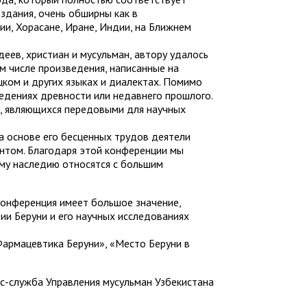
здания, очень обширны как в
ии, Хорасане, Иране, Индии, на Ближнем
еев, христиан и мусульман, автору удалось
м числе произведения, написанные на
цком и других языках и диалектах. Помимо
едениях древности или недавнего прошлого.
й, являющихся передовыми для научных
На основе его бесценных трудов деятели
ентом. Благодаря этой конференции мы
ому наследию относятся с большим
 конференция имеет большое значение,
ии Беруни и его научных исследованиях
Фармацевтика Беруни», «Место Беруни в
с-служба Управления мусульман Узбекистана