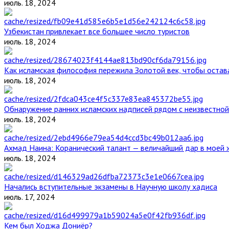
июль. 18, 2024
Узбекистан привлекает все большее число туристов
июль. 18, 2024
Как исламская философия пережила Золотой век, чтобы остава
июль. 18, 2024
Обнаружение ранних исламских надписей рядом с неизвестной
июль. 18, 2024
Ахмад Наина: Коранический талант — величайший дар в моей 
июль. 18, 2024
Начались вступительные экзамены в Научную школу хадиса
июль. 17, 2024
Кем был Ходжа Дониёр?