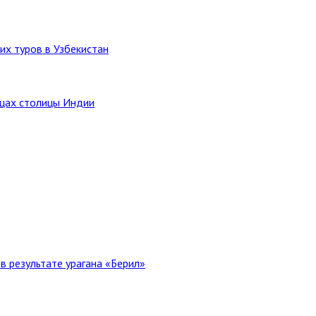
их туров в Узбекистан
ицах столицы Индии
в результате урагана «Берил»