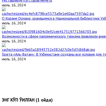
Реставрируется старая мечеть
июль. 16, 2024
О Коране Османа, хранящемся в Национальной библиотеке Уз
июль. 16, 2024
Возможности в сфере паломнического туризма привлекли вним
июль. 16, 2024
Газета «Аль-Ватан»: В Узбекистане созданы все условия для т
июль. 16, 2024
ЭНГ КЎП ЎҚИЛГАН (1 ойда)