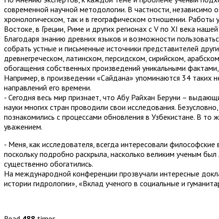
современной научной методологии. В частности, независимо о
хронологическом, так и в географическом отношении. Работы 
Востоке, в Греции, Риме и других регионах с V по XI века нашей
Благодаря знанию древних языков и возможности пользоватьс
собрать устные и письменные источники представителей други
древнегреческом, латинском, персидском, сирийском, арабском
обогащения собственных произведений уникальными фактами, 
Например, в произведении «Сайдана» упоминаются 34 таких н
направлений его времени.
- Сегодня весь мир признает, что Абу Райхан Беруни – выдающи
науки многих стран проводили свои исследования. Безусловн
познакомились с процессами обновления в Узбекистане. В то ж
уважением.
- Меня, как исследователя, всегда интересовали философские 
поскольку подробно раскрыла, насколько великим ученым был 
существенно обогатились.
На международной конференции прозвучали интересные доклад
истории гидрологии», «Вклад ученого в социальные и гуманита
Read
488
times