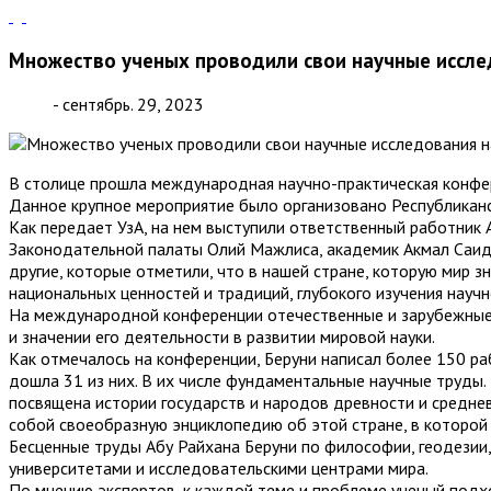
Множество ученых проводили свои научные иссле
- сентябрь. 29, 2023
В столице прошла международная научно-практическая конфере
Данное крупное мероприятие было организовано Республиканс
Как передает УзА, на нем выступили ответственный работник
Законодательной палаты Олий Мажлиса, академик Акмал Саид
другие, которые отметили, что в нашей стране, которую мир 
национальных ценностей и традиций, глубокого изучения науч
На международной конференции отечественные и зарубежные 
и значении его деятельности в развитии мировой науки.
Как отмечалось на конференции, Беруни написал более 150 раб
дошла 31 из них. В их числе фундаментальные научные труды. 
посвящена истории государств и народов древности и среднев
собой своеобразную энциклопедию об этой стране, в которой 
Бесценные труды Абу Райхана Беруни по философии, геодезии
университетами и исследовательскими центрами мира.
По мнению экспертов, к каждой теме и проблеме ученый подх