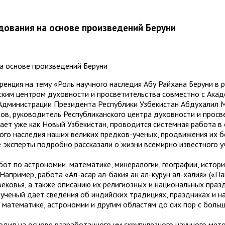
дования на основе произведений Беруни
нция на тему «Роль научного наследия Абу Райхана Беруни в р
ким центром духовности и просветительства совместно с Акаде
 Администрации Президента Республики Узбекистан Абдухалил 
ов, руководитель Республиканского центра духовности и про
знает уже как Новый Узбекистан, проводится системная работа 
ного наследия наших великих предков-ученых, продвижения их б
эксперты подробно рассказали о жизни всемирно известного у
от по астрономии, математике, минералогии, географии, истори
Например, работа «Ал-асар ал-бакия ан ал-курун ал-халия» («П
ековья, а также описанию их религиозных и национальных праз
ученый дает сведения об индийских традициях, праздниках и на
, математике, астрономии и другим областям до сих пор с бол
одил на основе разработанного им скрупулезного научного мет