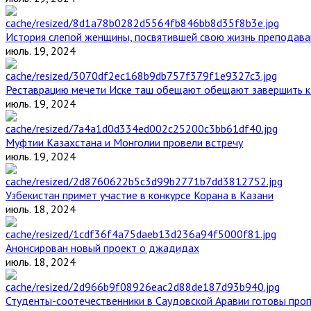
История слепой женщины, посвятившей свою жизнь преподава
июль. 19, 2024
Реставрацию мечети Иске таш обещают обещают завершить к 
июль. 19, 2024
Муфтии Казахстана и Монголии провели встречу
июль. 19, 2024
Узбекистан примет участие в конкурсе Корана в Казани
июль. 18, 2024
Анонсирован новый проект о джадидах
июль. 18, 2024
Студенты-соотечественники в Саудовской Аравии готовы проп