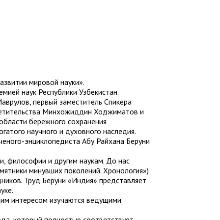
азвитии мировой науки».
мией наук Республики Узбекистан.
Маврулов, первый заместитель Спикера
светительства Минхожиддин Ходжиматов и
в области бережного сохранения
огатого научного и духовного наследия.
ченого-энциклопедиста Абу Райхана Беруни
и, философии и другим наукам. До нас
амятники минувших поколений. Хронология»)
дников. Труд Беруни «Индия» представляет
уке.
ьшим интересом изучаются ведущими
ода, который полностью соответствует