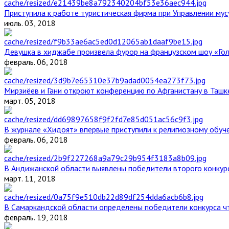
Приступила к работе туристическая фирма при Управлении мус
июль. 03, 2018
Девушка в хиджабе произвела фурор на французском шоу «Го
февраль. 06, 2018
Мирзиёев и Гани откроют конференцию по Афганистану в Ташк
март. 05, 2018
В журнале «Хидоят» впервые приступили к религиозному обуч
февраль. 06, 2018
В Андижанской области выявлены победители второго конкурс
март. 11, 2018
В Самаркандской области определены победители конкурса ч
февраль. 19, 2018