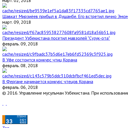
март. 02, 2018
Шавкат Мирзиёев прибыл в Душанбе. Его встретил лично Эмо
март. 09, 2018
Президент Узбекистана посетил мавзолей "Сузук-ота"
февраль. 09, 2018
В Уфе состоится конкурс чтиц Корана
февраль. 08, 2018
В Фергане начинается конкурс чтецов Корана
февраль. 06, 2018
© 2016. Управление мусульман Узбекистана. При использовании