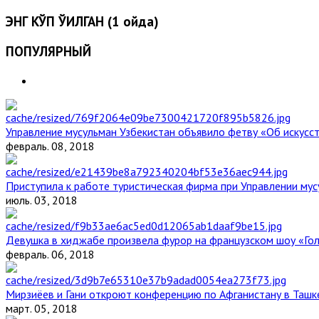
ЭНГ КЎП ЎҚИЛГАН (1 ойда)
ПОПУЛЯРНЫЙ
Управление мусульман Узбекистан объявило фетву «Об искус
февраль. 08, 2018
Приступила к работе туристическая фирма при Управлении мус
июль. 03, 2018
Девушка в хиджабе произвела фурор на французском шоу «Го
февраль. 06, 2018
Мирзиёев и Гани откроют конференцию по Афганистану в Ташк
март. 05, 2018