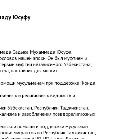
маду Юсуфу
аммада Садыка Мухаммада Юсуфа.
гословов нашей эпохи. Он был муфтием и
первый муфтий независимого Узбекистана,
ра, наставник для многих
 помощи мусульманам при поддержке Фонда
венных и религиозных ведомств и
ки Узбекистан, Республики Таджикистан,
икализма и разоблачения псевдорелигиозных
тельской помощи и поддержки мусульман
Москве мигрантов из Республик Таджикистан,
тельный директор АНО НПЦ «Аль-Васатыя —