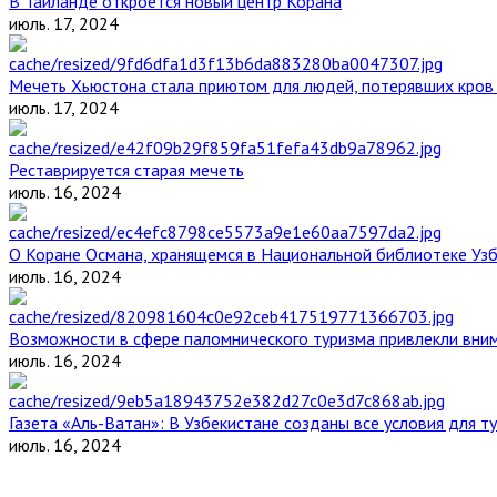
В Таиланде откроется новый центр Корана
июль. 17, 2024
Мечеть Хьюстона стала приютом для людей, потерявших кров 
июль. 17, 2024
Реставрируется старая мечеть
июль. 16, 2024
О Коране Османа, хранящемся в Национальной библиотеке Уз
июль. 16, 2024
Возможности в сфере паломнического туризма привлекли вним
июль. 16, 2024
Газета «Аль-Ватан»: В Узбекистане созданы все условия для т
июль. 16, 2024