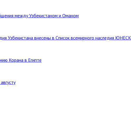
бщения между Узбекистаном и Оманом
ледия Узбекистана внесены в Список всемирного наследия ЮНЕС
нию Корана в Египте
августу