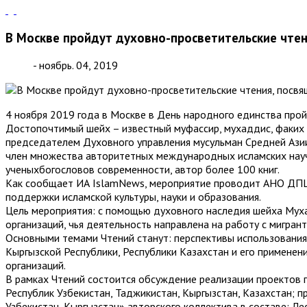
В Москве пройдут духовно-просветительские чт
- ноябрь. 04, 2019
4 ноября 2019 года в Москве в День народного единства пр
Достопочтимый шейх – известный муфассир, мухаддис, факих 
председателем Духовного управления мусульман Средней Азии
член множества авторитетных международных исламских науч
ученыхбогословов современности, автор более 100 книг.
Как сообщает ИА IslamNews, мероприятие проводит АНО ДПЦ
поддержки исламской культуры, науки и образования.
Цель мероприятия: с помощью духовного наследия шейха Мух
организаций, чья деятельность направлена на работу с мигрант
Основными темами Чтений станут: перспективы использования 
Кыргызской Республики, Республики Казахстан и его примене
организаций.
В рамках Чтений состоится обсуждение реализации проектов 
Республик Узбекистан, Таджикистан, Кыргызстан, Казахстан; 
Узбекистан, Кыргызстан» авторского коллектива в составе: Ле