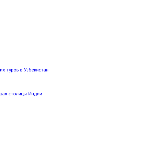
их туров в Узбекистан
ицах столицы Индии