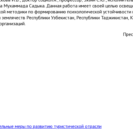
ха Мухаммада Садыка. Данная работа имеет своей целью освещ
ой методики по формированию психологической устойчивости 
 землячеств Республики Узбекистан, Республики Таджикистан, К
организаций.
Прес
тельные меры по развитию туристической отрасли