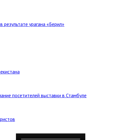
в результате урагана «Берил»
бекистана
ание посетителей выставки в Стамбуле
уристов