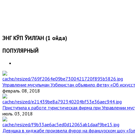
ЭНГ КЎП ЎҚИЛГАН (1 ойда)
ПОПУЛЯРНЫЙ
Управление мусульман Узбекистан объявило фетву «Об искус
февраль. 08, 2018
Приступила к работе туристическая фирма при Управлении мус
июль. 03, 2018
Девушка в хиджабе произвела фурор на французском шоу «Го