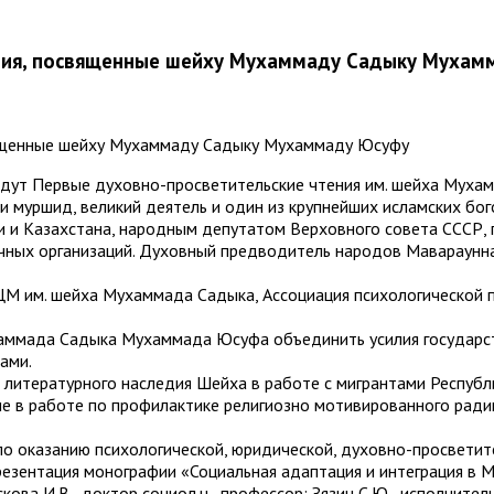
ения, посвященные шейху Мухаммаду Садыку Мухам
ойдут Первые духовно-просветительские чтения им. шейха Мух
и муршид, великий деятель и один из крупнейших исламских бо
 и Казахстана, народным депутатом Верховного совета СССР, 
ных организаций. Духовный предводитель народов Маварауннах
М им. шейха Мухаммада Садыка, Ассоциация психологической
аммада Садыка Мухаммада Юсуфа объединить усилия государст
ами.
литературного наследия Шейха в работе с мигрантами Республи
ние в работе по профилактике религиозно мотивированного рад
по оказанию психологической, юридической, духовно-просвети
презентация монографии «Социальная адаптация и интеграция в 
скова И.В., доктор социол.н., профессор; Зязин С.Ю., исполни