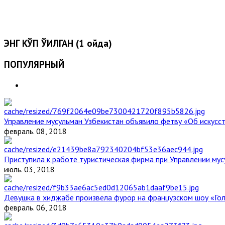
ЭНГ КЎП ЎҚИЛГАН (1 ойда)
ПОПУЛЯРНЫЙ
Управление мусульман Узбекистан объявило фетву «Об искус
февраль. 08, 2018
Приступила к работе туристическая фирма при Управлении мус
июль. 03, 2018
Девушка в хиджабе произвела фурор на французском шоу «Го
февраль. 06, 2018