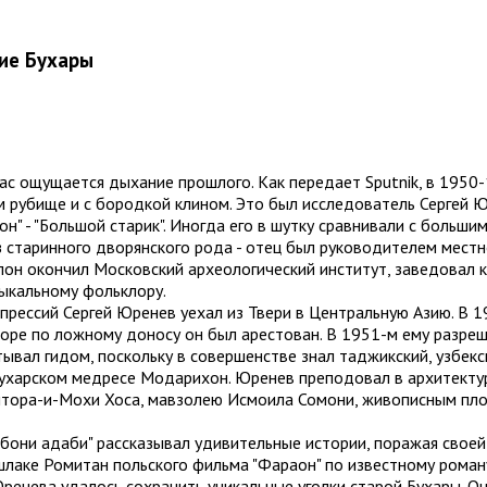
дие Бухары
ас ощущается дыхание прошлого. Как передает Sputnik, в 1950
 рубище и с бородкой клином. Это был исследователь Сергей Ю
алон" - "Большой старик". Иногда его в шутку сравнивали с боль
 старинного дворянского рода - отец был руководителем местн
алон окончил Московский археологический институт, заведовал
зыкальному фольклору.
репрессий Сергей Юренев уехал из Твери в Центральную Азию. В 
скоре по ложному доносу он был арестован. В 1951-м ему разре
ывал гидом, поскольку в совершенстве знал таджикский, узбекс
 бухарском медресе Модарихон. Юренев преподовал в архитекту
Ситора-и-Мохи Хоса, мавзолею Исмоила Сомони, живописным пл
бони адаби" рассказывал удивительные истории, поражая своей
шлаке Ромитан польского фильма "Фараон" по известному роман
 Юренева удалось сохранить уникальные уголки старой Бухары. 