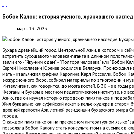
Бобои Калон: история ученого, хранившего насле
- март. 13, 2023
Бухара древнейший город Центральной Азии, в котором и сейч
встретить сухощавого человека-гиганта в длинном полотняном
звали его - "Яку-ним одам" - "Полтора человека" или "Бобои К
Сергей Николаевич Юренев родился в Беларуси. Происходил из
мать - итальянская графиня Каролина Карл Росселли. Бобои К
экскурсионного бюро, собирал материалы по этнографии и му
Интеллигент, как говорится, до мозга костей. В 30 –е в годы 
Ферганы и Бухары в местном педагогическом институте, но в
Азию, где он изучал историю городских памятников и подрабат
Жил буквально как суфийский аскет в келье-худжре в старом
древней крепости Арк, летней резиденции бухарского эмира 
города.
О каждом памятнике он на прекрасном литературном языке "за
позволяла Бобои Калону стать консультантом на съемках в ки
Во многом благодаря опыту, знаниям, кипучей энергии Сергея