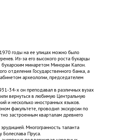
-1970 годы на ее улицах можно было
ренев. Из-за его высокого роста бухарцы
шим бухарским минаретом Минораи Калон.
ого отделения Государственного банка, а
 кабинетом археологии, председателем
1931-34-х он преподавал в различных вузах
шили вернуться в любимую Центральную
кий и несколько иностранных языков.
рном факультете, проводил экскурсии по
отно застроенным кварталам древнего
 эрудицией. Многогранность таланта
у Болеслава Пруса.
Он энергично поддерживал народных