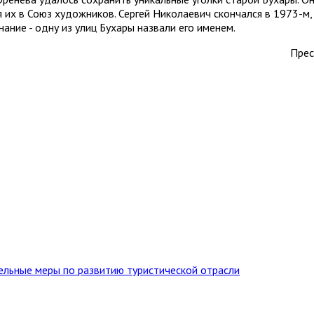
 их в Союз художников. Сергей Николаевич скончался в 1973-м,
ание - одну из улиц Бухары назвали его именем.
Прес
тельные меры по развитию туристической отрасли