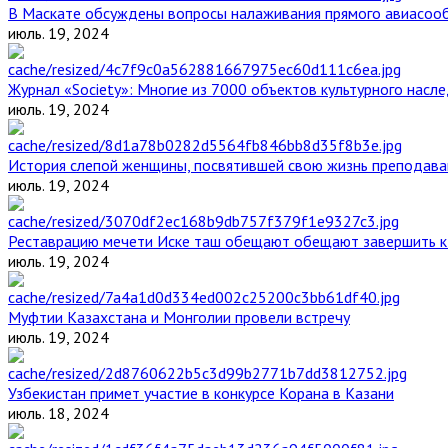
В Маскате обсуждены вопросы налаживания прямого авиасоо
июль. 19, 2024
Журнал «Society»: Многие из 7000 объектов культурного нас
июль. 19, 2024
История слепой женщины, посвятившей свою жизнь преподава
июль. 19, 2024
Реставрацию мечети Иске таш обещают обещают завершить к 
июль. 19, 2024
Муфтии Казахстана и Монголии провели встречу
июль. 19, 2024
Узбекистан примет участие в конкурсе Корана в Казани
июль. 18, 2024