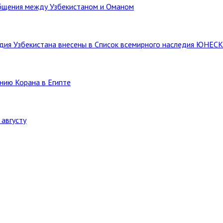
бщения между Узбекистаном и Оманом
ледия Узбекистана внесены в Список всемирного наследия ЮНЕС
нию Корана в Египте
августу