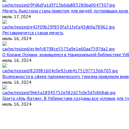
Мечеть Хьюстона стала приютом для людей, потерявших кров 
июль. 17, 2024
Реставрируется старая мечеть
июль. 16, 2024
О Коране Османа, хранящемся в Национальной библиотеке Уз
июль. 16, 2024
Возможности в сфере паломнического туризма привлекли вним
июль. 16, 2024
Газета «Аль-Ватан»: В Узбекистане созданы все условия для т
июль. 16, 2024