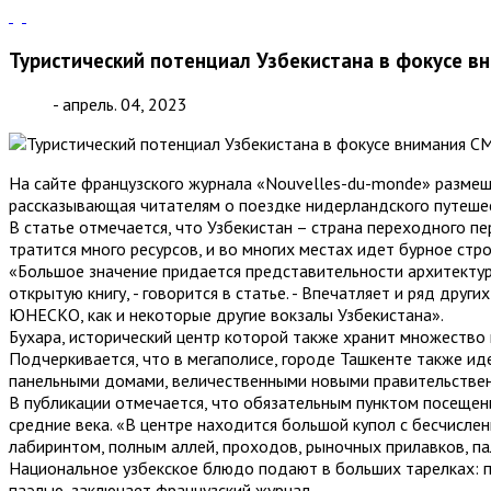
Туристический потенциал Узбекистана в фокусе 
- апрель. 04, 2023
На сайте французского журнала «Nouvelles-du-monde» размещ
рассказывающая читателям о поездке нидерландского путешес
В статье отмечается, что Узбекистан – страна переходного пе
тратится много ресурсов, и во многих местах идет бурное стр
«Большое значение придается представительности архитектуры
открытую книгу, - говорится в статье. - Впечатляет и ряд др
ЮНЕСКО, как и некоторые другие вокзалы Узбекистана».
Бухара, исторический центр которой также хранит множество
Подчеркивается, что в мегаполисе, городе Ташкенте также ид
панельными домами, величественными новыми правительствен
В публикации отмечается, что обязательным пунктом посещени
средние века. «В центре находится большой купол с бесчисленн
лабиринтом, полным аллей, проходов, рыночных прилавков, пал
Национальное узбекское блюдо подают в больших тарелках: п
паэлью, заключает французский журнал.