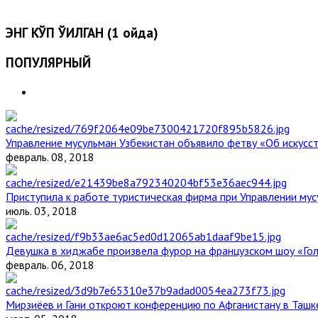
ЭНГ КЎП ЎҚИЛГАН (1 ойда)
ПОПУЛЯРНЫЙ
Управление мусульман Узбекистан объявило фетву «Об искус
февраль. 08, 2018
Приступила к работе туристическая фирма при Управлении мус
июль. 03, 2018
Девушка в хиджабе произвела фурор на французском шоу «Го
февраль. 06, 2018
Мирзиёев и Гани откроют конференцию по Афганистану в Ташк