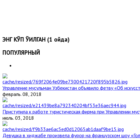
ЭНГ КЎП ЎҚИЛГАН (1 ойда)
ПОПУЛЯРНЫЙ
Управление мусульман Узбекистан объявило фетву «Об искус
февраль. 08, 2018
Приступила к работе туристическая фирма при Управлении мус
июль. 03, 2018
Девушка в хиджабе произвела фурор на французском шоу «Го