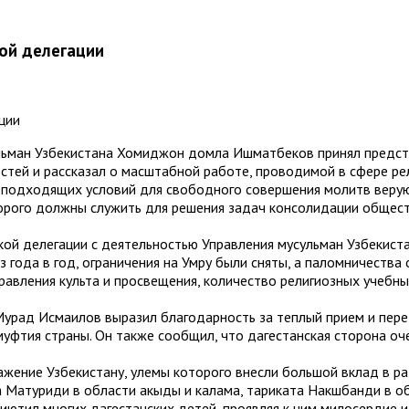
кой делегации
льман Узбекистана Хомиджон домла Ишматбеков принял предста
ей и рассказал о масштабной работе, проводимой в сфере рел
ия подходящих условий для свободного совершения молитв веру
орого должны служить для решения задач консолидации обществ
й делегации с деятельностью Управления мусульман Узбекистан
 года в год, ограничения на Умру были сняты, а паломничества 
равления культа и просвещения, количество религиозных учебн
Мурад Исмаилов выразил благодарность за теплый прием и пере
фтия страны. Он также сообщил, что дагестанская сторона оч
жение Узбекистану, улемы которого внесли большой вклад в раз
 Матуриди в области акыды и калама, тариката Накшбанди в обл
ютил многих дагестанских детей, проявляя к ним милосердие и