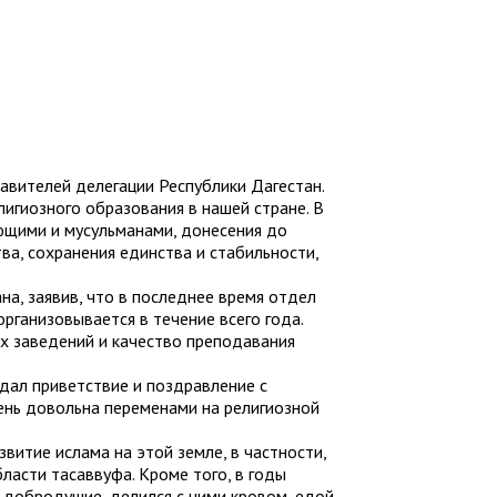
вителей делегации Республики Дагестан.
игиозного образования в нашей стране. В
ющими и мусульманами, донесения до
а, сохранения единства и стабильности,
а, заявив, что в последнее время отдел
организовывается в течение всего года.
ых заведений и качество преподавания
дал приветствие и поздравление с
ень довольна переменами на религиозной
витие ислама на этой земле, в частности,
асти тасаввуфа. Кроме того, в годы
 добродушие, делился с ними кровом, едой