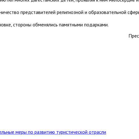
дничество представителей религиозной и образовательной сфер
новке, стороны обменялись памятными подарками.
Прес
тельные меры по развитию туристической отрасли