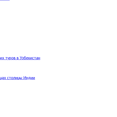
их туров в Узбекистан
ицах столицы Индии