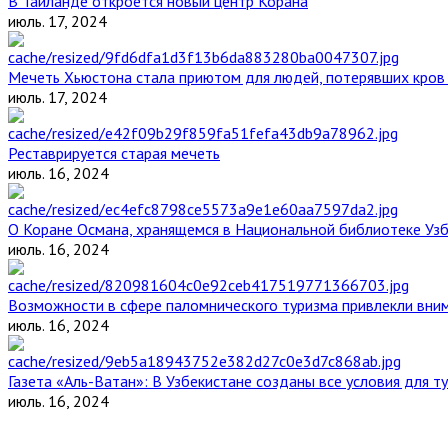
В Таиланде откроется новый центр Корана
июль. 17, 2024
Мечеть Хьюстона стала приютом для людей, потерявших кров 
июль. 17, 2024
Реставрируется старая мечеть
июль. 16, 2024
О Коране Османа, хранящемся в Национальной библиотеке Уз
июль. 16, 2024
Возможности в сфере паломнического туризма привлекли вним
июль. 16, 2024
Газета «Аль-Ватан»: В Узбекистане созданы все условия для т
июль. 16, 2024