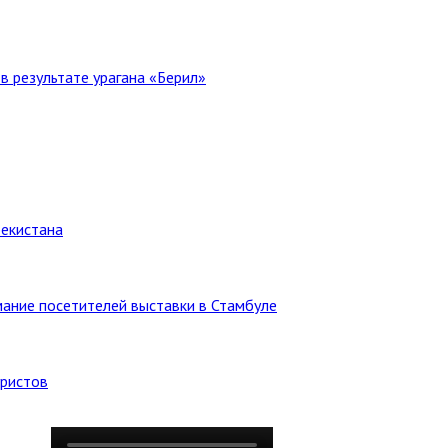
в результате урагана «Берил»
бекистана
ание посетителей выставки в Стамбуле
уристов