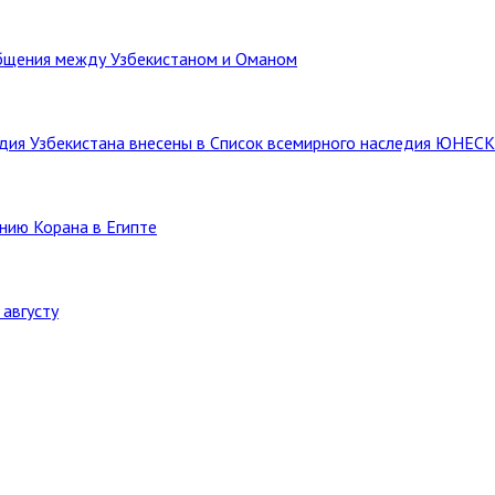
бщения между Узбекистаном и Оманом
ледия Узбекистана внесены в Список всемирного наследия ЮНЕС
нию Корана в Египте
августу