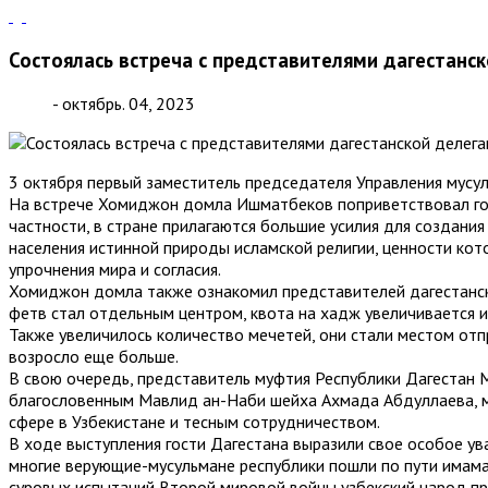
Состоялась встреча с представителями дагестанс
- октябрь. 04, 2023
3 октября первый заместитель председателя Управления мусу
На встрече Хомиджон домла Ишматбеков поприветствовал гост
частности, в стране прилагаются большие усилия для создан
населения истинной природы исламской религии, ценности кот
упрочнения мира и согласия.
Хомиджон домла также ознакомил представителей дагестанско
фетв стал отдельным центром, квота на хадж увеличивается из
Также увеличилось количество мечетей, они стали местом отп
возросло еще больше.
В свою очередь, представитель муфтия Республики Дагестан 
благословенным Мавлид ан-Наби шейха Ахмада Абдуллаева, му
сфере в Узбекистане и тесным сотрудничеством.
В ходе выступления гости Дагестана выразили свое особое ува
многие верующие-мусульмане республики пошли по пути имама
суровых испытаний Второй мировой войны узбекский народ при