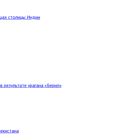
ицах столицы Индии
в результате урагана «Берил»
бекистана