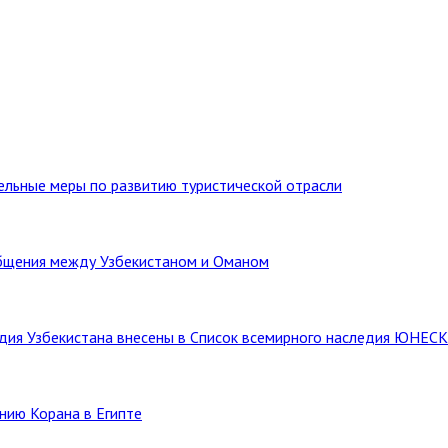
тельные меры по развитию туристической отрасли
бщения между Узбекистаном и Оманом
ледия Узбекистана внесены в Список всемирного наследия ЮНЕС
нию Корана в Египте