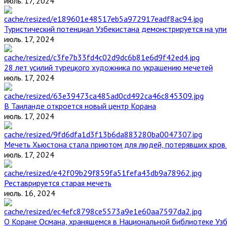
июль. 17, 2024
Туристический потенциал Узбекистана демонстрируется на ул
июль. 17, 2024
28 лет усилий турецкого художника по украшению мечетей
июль. 17, 2024
В Таиланде откроется новый центр Корана
июль. 17, 2024
Мечеть Хьюстона стала приютом для людей, потерявших кров 
июль. 17, 2024
Реставрируется старая мечеть
июль. 16, 2024
О Коране Османа, хранящемся в Национальной библиотеке Уз