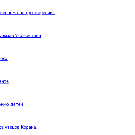
ственном оплодотворении»
ульман Узбекистана
лос»
енте
ению детей
а чтецов Корана.