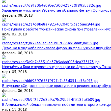
Управление мусульман Узбекистан объявило фетву «Об искус
февраль. 08, 2018
Приступила к работе туристическая фирма при Управлении мус
июль. 03, 2018
Девушка в хиджабе произвела фурор на французском шоу «Го
февраль. 06, 2018
Мирзиёев и Гани откроют конференцию по Афганистану в Ташк
март. 05, 2018
В журнале «Хидоят» впервые приступили к религиозному обуч
февраль. 06, 2018
В Андижанской области выявлены победители второго конкурс
март. 11, 2018