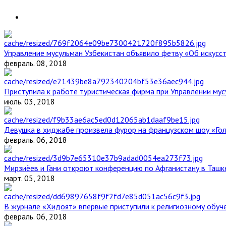
Управление мусульман Узбекистан объявило фетву «Об искус
февраль. 08, 2018
Приступила к работе туристическая фирма при Управлении мус
июль. 03, 2018
Девушка в хиджабе произвела фурор на французском шоу «Го
февраль. 06, 2018
Мирзиёев и Гани откроют конференцию по Афганистану в Ташк
март. 05, 2018
В журнале «Хидоят» впервые приступили к религиозному обуч
февраль. 06, 2018