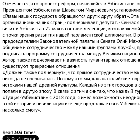
Отмечается, что процесс реформ, начавшийся в Узбекистане,
Президентом Узбекистана Шавкатом Мирзиёевым установились
«Главы наших государств обращаются друг к другу «брат». Эт
организациями наших стран, - подчеркивает депутат. - Сейчас
визит в Узбекистан 22 мая в составе делегации, возглавляе
с точки зрения развития нашей парламентской дипломатии. В
председателями Законодательной палаты и Сената Олий Мажл
общение и сотрудничество между нашими группами дружбы, пр
подписать программу сотрудничества между Великим национа
Автор также подчеркивает и важность гуманитарных отношени
существуют прекрасные отношения.
«Должен также подчеркнуть, что прямое сотрудничество межд
никогда не прерывалась. Потому что мы, как анатолийские тюр
истоками нашей древней культуры. Каждый из этих городов в с
попали в другую эпоху. В связи с этим я считаю, что каждый
«Турция-Узбекистан» с 2018 года, я имел возможность неоднок
этой истории и цивилизации все еще продолжается в Узбекист
насколько смогу».
Read
303
times