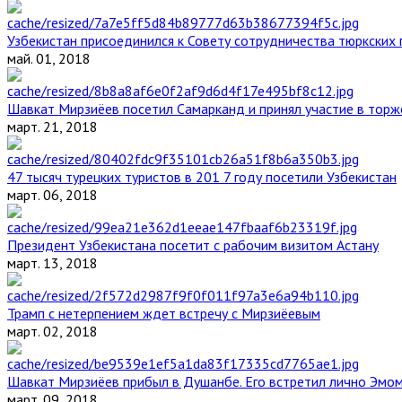
Узбекистан присоединился к Совету сотрудничества тюркских 
май. 01, 2018
Шавкат Мирзиёев посетил Самарканд и принял участие в торж
март. 21, 2018
47 тысяч турецких туристов в 201 7 году посетили Узбекистан
март. 06, 2018
Президент Узбекистана посетит с рабочим визитом Астану
март. 13, 2018
Трамп с нетерпением ждет встречу с Мирзиёевым
март. 02, 2018
Шавкат Мирзиёев прибыл в Душанбе. Его встретил лично Эмо
март. 09, 2018