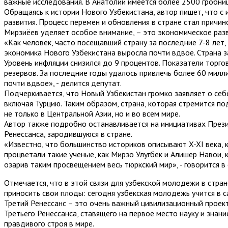
важные исследования. В Анатолии имеется более 2500 гробниц
Обращаясь к истории Нового Узбекистана, автор пишет, что 
развития. Процесс перемен и обновления в стране стал причи
Мирзиёев уделяет особое внимание, – это экономическое раз
«Как человек, часто посещавший страну за последние 7-8 лет
экономика Нового Узбекистана выросла почти вдвое. Страна за
Уровень инфляции снизился до 9 процентов. Показатели торго
резервов. За последние годы удалось привлечь более 60 мил
почти вдвое», - делится депутат.
Подчеркивается, что Новый Узбекистан громко заявляет о себ
включая Турцию. Таким образом, страна, которая стремится под
не только в Центральной Азии, но и во всем мире.
Автор также подробно останавливается на инициативах Прези
Ренессанса, зародившуюся в стране.
«Известно, что большинство историков описывают X-XI века, ко
процветали такие ученые, как Мирзо Улугбек и Алишер Навои, 
озарив таким просвещением весь тюркский мир», - говорится в 
Отмечается, что в этой связи для узбекской молодежи в стран
приносить свои плоды: сегодня узбекская молодежь учится в 
Третий Ренессанс – это очень важный цивилизационный проект 
Третьего Ренессанса, ставящего на первое место науку и знан
правдивого строя в мире.