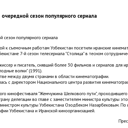
 очередной сезон популярного сериала
кой к съемочным работам Узбекистан посетили иранские кинема
бекистане 7-й сезон телесериала "Столица" в тесном сотруднич
иссер и писатель, снявший более 30 фильмов и сериалов для ир
олодные волки" (1991).
стве между двумя странами в области кинематографии.
илась с директором Национального центра развития кинематогр
го кинофестиваля "Жемчужина Шелкового пути", проходившего с
трану делегации во главе с заместителем министра культуры эт
министром культуры Узбекистана Озодбеком Назарбековым. По 
фии Узбекистана и Иранской киноорганизацией.
Прес