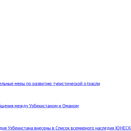
тельные меры по развитию туристической отрасли
бщения между Узбекистаном и Оманом
ледия Узбекистана внесены в Список всемирного наследия ЮНЕС