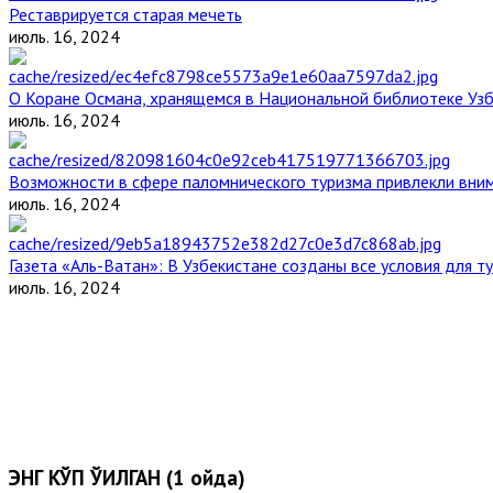
Реставрируется старая мечеть
июль. 16, 2024
О Коране Османа, хранящемся в Национальной библиотеке Уз
июль. 16, 2024
Возможности в сфере паломнического туризма привлекли вним
июль. 16, 2024
Газета «Аль-Ватан»: В Узбекистане созданы все условия для т
июль. 16, 2024
ЭНГ КЎП ЎҚИЛГАН (1 ойда)