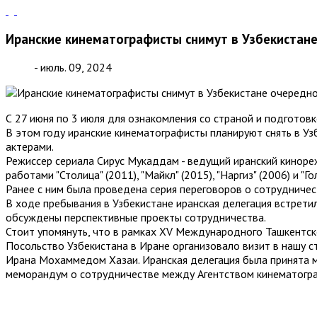
Иранские кинематографисты снимут в Узбекистане
- июль. 09, 2024
С 27 июня по 3 июля для ознакомления со страной и подготов
В этом году иранские кинематографисты планируют снять в Уз
актерами.
Режиссер сериала Сирус Мукаддам - ведущий иранский кинореж
работами "Столица" (2011), "Майкл" (2015), "Наргиз" (2006) и "Г
Ранее с ним была проведена серия переговоров о сотрудниче
В ходе пребывания в Узбекистане иранская делегация встрет
обсуждены перспективные проекты сотрудничества.
Стоит упомянуть, что в рамках XV Международного Ташкентско
Посольство Узбекистана в Иране организовало визит в нашу с
Ирана Мохаммедом Хазаи. Иранская делегация была принята 
меморандум о сотрудничестве между Агентством кинематогра