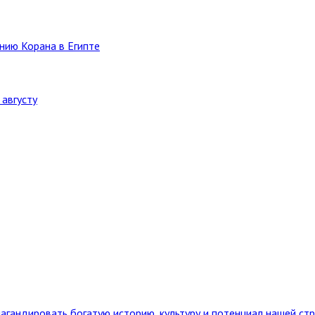
нию Корана в Египте
августу
агандировать богатую историю, культуру и потенциал нашей ст