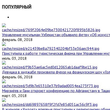
ПОПУЛЯРНЫЙ
Управление мусульман Узбекистан объявило фетву «Об искус
февраль. 08, 2018
Приступила к работе туристическая фирма при Управлении мус
июль. 03, 2018
Девушка в хиджабе произвела фурор на французском шоу «Го
февраль. 06, 2018
Мирзиёев и Гани откроют конференцию по Афганистану в Ташк
март. 05, 2018
В журнале «Хидоят» впервые приступили к религиозному обуч