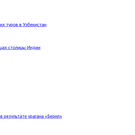
их туров в Узбекистан
ицах столицы Индии
в результате урагана «Берил»