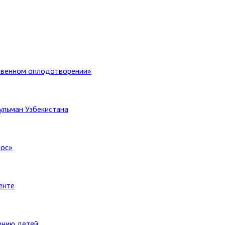
ственном оплодотворении»
ульман Узбекистана
лос»
енте
ению детей