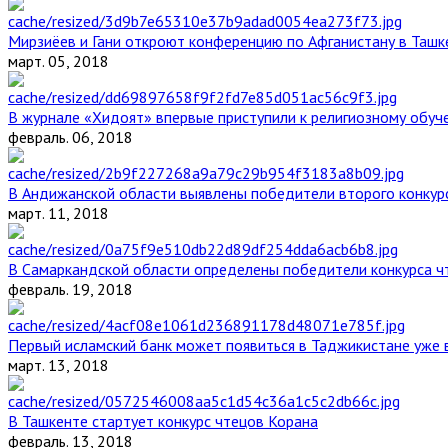
Мирзиёев и Гани откроют конференцию по Афганистану в Ташк
март. 05, 2018
В журнале «Хидоят» впервые приступили к религиозному обуч
февраль. 06, 2018
В Андижанской области выявлены победители второго конкурс
март. 11, 2018
В Самаркандской области определены победители конкурса ч
февраль. 19, 2018
Первый исламский банк может появиться в Таджикистане уже 
март. 13, 2018
В Ташкенте стартует конкурс чтецов Корана
февраль. 13, 2018