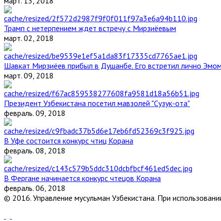
март. 13, 2018
Трамп с нетерпением ждет встречу с Мирзиёевым
март. 02, 2018
Шавкат Мирзиёев прибыл в Душанбе. Его встретил лично Эмо
март. 09, 2018
Президент Узбекистана посетил мавзолей "Сузук-ота"
февраль. 09, 2018
В Уфе состоится конкурс чтиц Корана
февраль. 08, 2018
В Фергане начинается конкурс чтецов Корана
февраль. 06, 2018
© 2016. Управление мусульман Узбекистана. При использовании