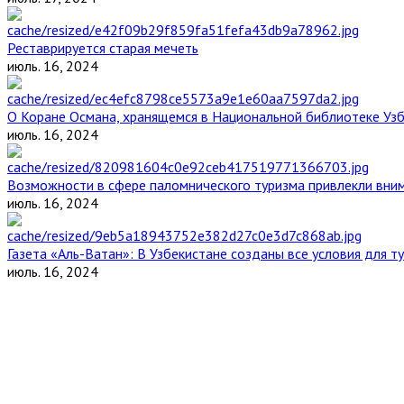
Реставрируется старая мечеть
июль. 16, 2024
О Коране Османа, хранящемся в Национальной библиотеке Уз
июль. 16, 2024
Возможности в сфере паломнического туризма привлекли вним
июль. 16, 2024
Газета «Аль-Ватан»: В Узбекистане созданы все условия для т
июль. 16, 2024