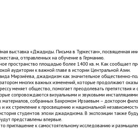
ийная выставка «Джадиды. Письма в Туркестан», посвященная и
ркестана, отправленных на обучение в Германию.
ное пространство площадью более 1400 кв. м. Как сообщает пр
окой аудитории к важной главе в истории Центральной Азии.
аида Мирзиёева, джадидизм как значительное общественно-пол
лизатором многих важных изменений, которые продолжают оказы
грессу меняет общество, помогает преодолевать препятствия и 
торые сопровождаются визуальными и звуковыми инсталляциями 
х материалов, собранных Бахромом Ирзаевым – доктором филос
 их стремление к просвещению и национальной независимости.
 история студентов эпохи джадидизма. В экспозиции также буд
будут представлены впервые.
то приглашение к самостоятельному исследованию и размышлен