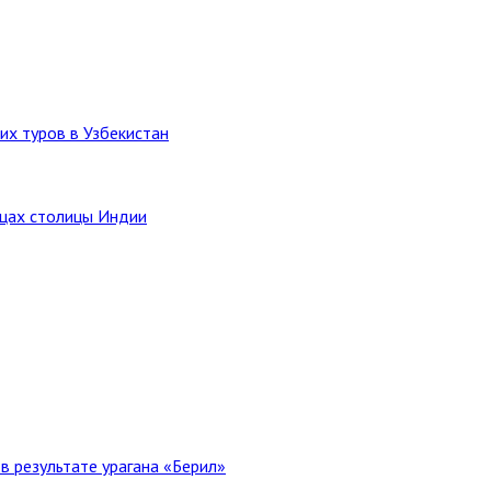
их туров в Узбекистан
ицах столицы Индии
в результате урагана «Берил»