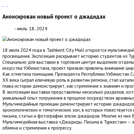
Анонсирован новый проект о джадидах
- июль. 18, 2024
18 июля 2024 года в Tashkent City Mall откроется мультимед
просвещения. Экспозиция раскрывает историю студентов из Ту
Специально для выставки в торговом центре выделили отдель
искусства Узбекистана, проект призван привлечь внимание шир
Как отметила помощник Президента Республики Узбекистан С
XX века сыграл ключевую роль в развитии региона, стал ката
глава истории демонстрирует, как стремление к знаниям и про
В экспозиции выставки представлены несколько разделов, ко
уникальный опыт погружения в прошлое посредством архивны
Мультимедийные проекции демонстрируют историю джадидов и
хронологических и тематических зон, в которых повествуется
письма, статьи и фотографии эпохи джадидов. Многие из них 
Мультимедийная выставка «Джадиды. Письма в Туркестан» – э
обмена и стремления к прогрессу.