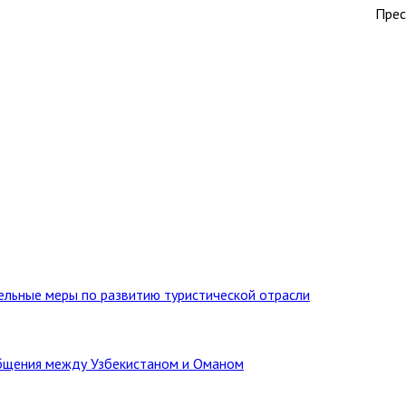
Прес
тельные меры по развитию туристической отрасли
бщения между Узбекистаном и Оманом