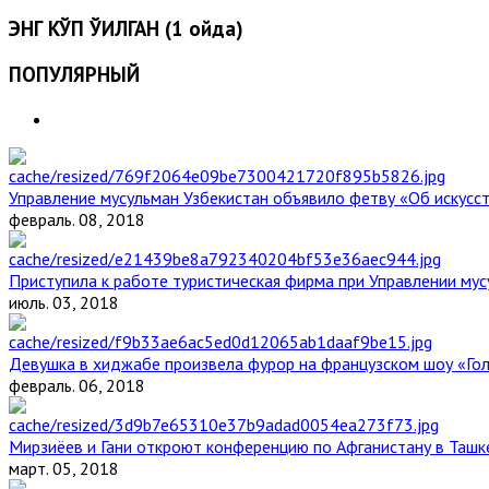
ЭНГ КЎП ЎҚИЛГАН (1 ойда)
ПОПУЛЯРНЫЙ
Управление мусульман Узбекистан объявило фетву «Об искус
февраль. 08, 2018
Приступила к работе туристическая фирма при Управлении мус
июль. 03, 2018
Девушка в хиджабе произвела фурор на французском шоу «Го
февраль. 06, 2018
Мирзиёев и Гани откроют конференцию по Афганистану в Ташк
март. 05, 2018