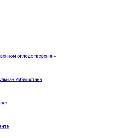
ственном оплодотворении»
ульман Узбекистана
лос»
енте