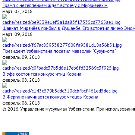
Трамп с нетерпением ждет встречу с Мирзиёевым
март. 02, 2018
Шавкат Мирзиёев прибыл в Душанбе. Его встретил лично Эмо
март. 09, 2018
Президент Узбекистана посетил мавзолей "Сузук-ота"
февраль. 09, 2018
В Уфе состоится конкурс чтиц Корана
февраль. 08, 2018
В Фергане начинается конкурс чтецов Корана
февраль. 06, 2018
© 2016. Управление мусульман Узбекистана. При использовании