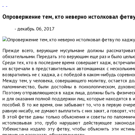
Опровержение тем, кто неверно истолковал фетв
- декабрь. 06, 2017
Прежде всего, верующие мусульмане должны рассматриват
обязательными. Передать это верующим еще раз и было целью
Среди тех, кто в последнее время совершает хадж, встречалис
их встречали в представительных автомашинах с нескольким
возвратились не с хаджа, а с победой в каком-нибудь соревно
Между тем, у человека, совершающего молитву, остается дол
паломничество, были достойны в психологическом, духовн
Поэтому отправляющиеся в хадж лица, должны быть физическ
и для оказания полной поддержки лиц, которые находятся в 
пособий. В то же время, они забывают то, что в первую очере
равную нисабу, не думают выплатить с них закят, а говорят, ч
В этой фетве даны только объяснения и советы по паломнич
истолковывая это, грубо нарушают действующее законода
Узбекистана издало эту фетву, чтобы объяснить эти истин
правильно рассказать общественности.