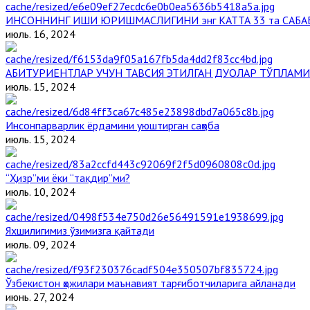
ИНСОННИНГ ИШИ ЮРИШМАСЛИГИНИ энг КАТТА 33 та САБА
июль. 16, 2024
АБИТУРИЕНТЛАР УЧУН ТАВСИЯ ЭТИЛГАН ДУОЛАР ТЎПЛАМИ
июль. 15, 2024
Инсонпарварлик ёрдамини уюштирган саҳоба
июль. 15, 2024
“Ҳизр”ми ёки “тақдир”ми?
июль. 10, 2024
Яхшилигимиз ўзимизга қайтади
июль. 09, 2024
Ўзбекистон ҳожилари маънавият тарғиботчиларига айланади
июнь. 27, 2024