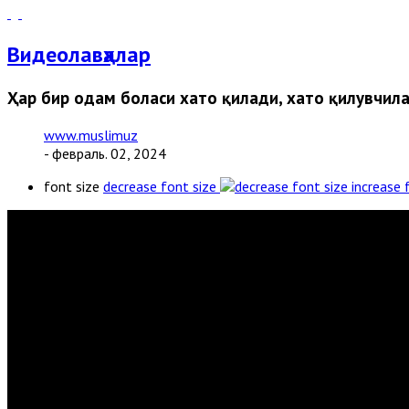
Видеолавҳалар
Ҳар бир одам боласи хато қилади, хато қилувчила
www.muslimuz
- февраль. 02, 2024
font size
decrease font size
increase 