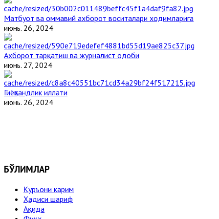
Матбуот ва оммавий ахборот воситалари ходимларига
июнь. 26, 2024
Ахборот тарқатиш ва журналист одоби
июнь. 27, 2024
Гиёҳвандлик иллати
июнь. 26, 2024
БЎЛИМЛАР
Қуръони карим
Ҳадиси шариф
Ақида
Фиқҳ