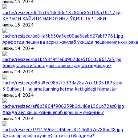
июнь. 15, 2024
ҚУРБОН ҲАЙИТИ НАМОЗИНИ ЎҚИШ ТАРТИБИ
июнь. 15, 2024
Арафотда пешин ва асрни жамлаб ўқишда пешиннинг икки рака
июнь. 14, 2024
Бошида яраси бор одам сочини қандай олдиради?
июнь. 14, 2024
3-Suhbat | Haj amallarining ketma-ketligidagi hikmatlar
июнь. 14, 2024
Ҳажда аёл киши юзини ёпиб юриши мумкинми ?
июнь. 14, 2024
Ҳожилар арафа куни рўза тутса бўладими?