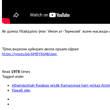
Яҳё домла Убайдуллоҳ ўғли “Имом ат-Термизий” жоме масжиди
Тўлиқ видеони қуйидаги ҳавола орқали кўринг
https://youtu.be/AM8YKgNbUaw
Read
1978
times
Tagged under
Alhamdulillah Rajabga yetdik Ramazonga ham yetkaz Allo
Ражаб ойи
,