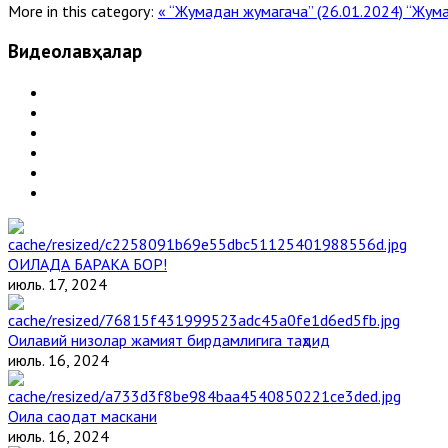
More in this category:
« “Жумадан жумагача” (26.01.2024)
“Жума
Видеолавҳалар
ОИЛАДА БАРАКА БОР!
июль. 17, 2024
Оилавий низолар жамият бирдамлигига таҳдид
июль. 16, 2024
Оила саодат маскани
июль. 16, 2024