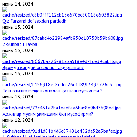
июнь. 14, 2024
Qiz farzand doʻzaxdan pardadir
июнь. 13, 2024
2-Suhbat | Tavba
июнь. 13, 2024
Эҳромда қандай амаллар тақиқланган?
июнь. 13, 2024
Тош отишга меҳмонхонадан қатнаш мумкинми ?
июнь. 13, 2024
Ҳожилар муқим ҳукмидами ёки мусофирми?
июнь. 12, 2024
1-Suhbat | Haj fazilatlari va mabrur haj sirlari