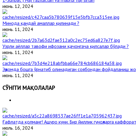
июнь. 12, 2024
Минода қандай амаллар қилинади ?
июнь. 11, 2024
Узрли аёллар тавофи ифозани қачонгача қилсалар бўлади ?
июнь. 11, 2024
Эҳромда бошга ўрнатиб олинадиган соябондан фойдаланиш жо
июнь. 11, 2024
СЎНГГИ МАҚОЛАЛАР
Ғафлатда қолманг! Ашуро куни. Бир йиллик гуноҳларга каффорат
июль. 16, 2024