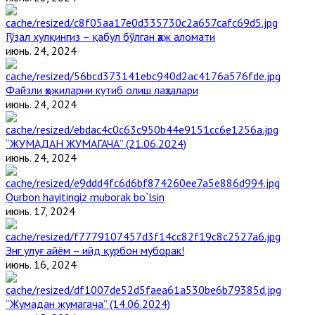
Гўзал хулқингиз – қабул бўлган ҳаж аломати
июнь. 24, 2024
Файзли ҳожиларни кутиб олиш лаҳзалари
июнь. 24, 2024
“ЖУМАДАН ЖУМАГАЧА” (21.06.2024)
июнь. 24, 2024
Qurbon hayitingiz muborak bo`lsin
июнь. 17, 2024
Энг улуғ айём – ийд қурбон муборак!
июнь. 16, 2024
“Жумадан жумагача” (14.06.2024)