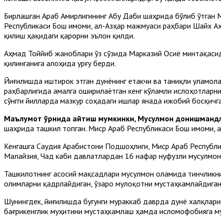
Бирлашган Араб Амирлигининг Абу Даби шаҳрида бўлиб ўтган
Республикаси Бош имоми, ал-Азҳар мажмуаси раҳбари Шайх А
қилиш ҳақидаги қарорни эълон қилди.
Аҳмад Тоййиб жаноблари ўз сўзида Марказий Осиё минтақасид
қилинганига алоҳида урғу берди.
Йиғилишда иштирок этган дунёнинг етакчи ва таниқли уламол
раҳбарлигида амалга оширилаётган кенг кўламли ислоҳотларни
сўнгги йилларда мазкур соҳадаги ишлар янада ижобий босқичга
Маълумот ўрнида айтиш мумкинки, Мусулмон донишманд
шаҳрида ташкил топган. Миср Араб Республикаси Бош имоми, 
Кенгашга Саудия Арабистони Подшоҳлиги, Миср Араб Республик
Малайзия, Чад каби давлатлардан 16 нафар нуфузли мусулмон
Ташкилотнинг асосий мақсадлари мусулмон оламида тинчликни 
олимларни қадрлайдиган, ўзаро мулоқотни мустаҳкамлайдиган
Шунингдек, йиғилишда бугунги мураккаб даврда дунё халқлар
бағрикенглик муҳитини мустаҳкамлаш ҳамда исломофобияга му