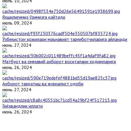
июль. 10, 2024
Яхшилигимиз ўзимизга қайтади
июль. 09, 2024
Ўзбекистон ҳожилари маънавият тарғиботчиларига айланади
июнь. 27, 2024
Матбуот ва оммавий ахборот воситалари ходимларига
июнь. 26, 2024
Ахборот тарқатиш ва журналист одоби
июнь. 27, 2024
Гиёҳвандлик иллати
июнь. 26, 2024