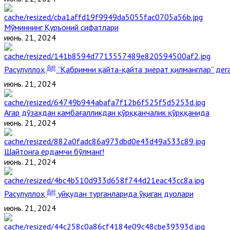
Мўминнинг Қуръоний сифатлари
июнь. 21, 2024
Расулуллоҳ ﷺ “Қабримни қайта-қайта зиёрат қилманглар” д
июнь. 21, 2024
Агар дўзахдан камбағалликдан қўрққанчалик қўрққанида
июнь. 21, 2024
Шайтонга ёрдамчи бўлманг!
июнь. 21, 2024
Расулуллоҳ ﷺ уйқудан турганларида ўқиган дуолари
июнь. 21, 2024