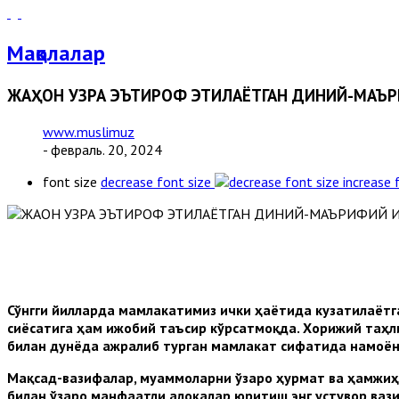
Мақолалар
ЖАҲОН УЗРА ЭЪТИРОФ ЭТИЛАЁТГАН ДИНИЙ-МАЪ
www.muslimuz
- февраль. 20, 2024
font size
decrease font size
increase 
Сўнгги йилларда мамлакатимиз ички ҳаётида кузатилаётг
сиёсатига ҳам ижобий таъсир кўрсатмоқда. Хорижий таҳли
билан дунёда ажралиб турган мамлакат сифатида намоён
Мақсад-вазифалар, муаммоларни ўзаро ҳурмат ва ҳамжиҳ
билан ўзаро манфаатли алоқалар юритиш энг устувор вази