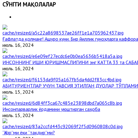
СЎНГГИ МАҚОЛАЛАР
Ғафлатда қолманг! Ашуро куни. Бир йиллик гуноҳларга каффора
июль. 16, 2024
ИНСОННИНГ ИШИ ЮРИШМАСЛИГИНИ энг КАТТА 33 та САБА
июль. 16, 2024
АБИТУРИЕНТЛАР УЧУН ТАВСИЯ ЭТИЛГАН ДУОЛАР ТЎПЛАМИ
июль. 15, 2024
Инсонпарварлик ёрдамини уюштирган саҳоба
июль. 15, 2024
“Ҳизр”ми ёки “тақдир”ми?