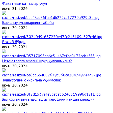
Фақат ёши катталар учун
июнь. 21, 2024
Барча муаммоларнинг сабаби
июнь. 20, 2024
Вожиб бўлди
июнь. 20, 2024
Неъматларга амалий шукр қилганмисиз?
июнь. 20, 2024
Ташаҳҳудни охиригача ўқимаслик
июнь. 20, 2024
Ҳайз кўрган аёл видолашув тавофини қандай қилади?
июнь. 20, 2024