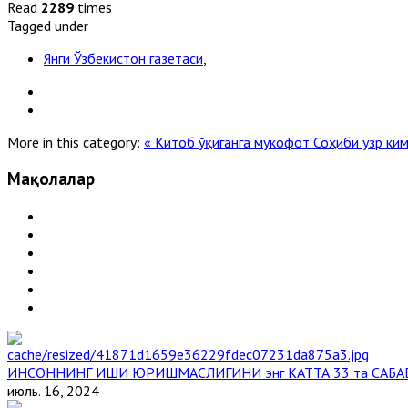
Read
2289
times
Tagged under
Янги Ўзбекистон газетаси
,
More in this category:
« Китоб ўқиганга мукофот
Соҳиби узр ким
Мақолалар
ИНСОННИНГ ИШИ ЮРИШМАСЛИГИНИ энг КАТТА 33 та САБА
июль. 16, 2024