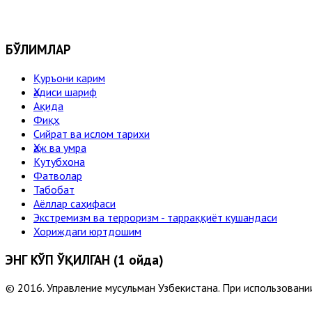
БЎЛИМЛАР
Қуръони карим
Ҳадиси шариф
Ақида
Фиқҳ
Сийрат ва ислом тарихи
Ҳаж ва умра
Кутубхона
Фатволар
Табобат
Аёллар саҳифаси
Экстремизм ва терроризм - тарраққиёт кушандаси
Хориждаги юртдошим
ЭНГ КЎП ЎҚИЛГАН (1 ойда)
© 2016. Управление мусульман Узбекистана. При использовании