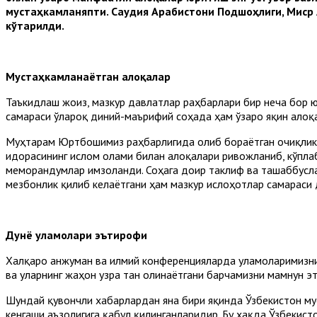
мустаҳкамланяпти. Саудия Арабистони Подшоҳлиги, Миср 
кўтарилди.
Мустаҳкамланаётган алоқалар
Таъкидлаш жоиз, мазкур давлатлар раҳбарлари бир неча бор 
самараси ўлароқ диний-маърифий соҳада ҳам ўзаро яқин алоқа
Муҳтарам Юртбошимиз раҳбарлигида олиб бораётган очиқлик с
идорасининг ислом олами билан алоқалари ривожланиб, кўпла
меморандумлар имзоланди. Соҳага доир таклиф ва ташаббусл
мезбонлик қилиб келаётгани ҳам мазкур ислоҳотлар самараси 
Дунё уламолари эътирофи
Халқаро анжуман ва илмий конференцияларда уламоларимизнин
ва уларнинг жаҳон узра тан олинаётгани барчамизни мамнун э
Шундай қувончли хабарлардан яна бири яқинда Ўзбекистон м
кенгаши аъзолигига қабул қилинганларидир. Бу ҳақда Ўзбеки