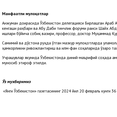
Манфаатли мулоқотлар
Анжуман доирасида Ўзбекистон делегацияси Бирлашган Араб А
кенгаши раҳбари ва Абу Даби тинчлик форуми раиси Шайх Аб
ишлари бўйича собиқ вазири, профессор, доктор Муҳаммад Қу
Самимий ва дўстона руҳда ўтган мазкур мулоқотларда уламол
ҳамкорликни ривожлантириш ва илм-фан соҳаларида ўзаро таж
Учрашувлар якунида Ўзбекистонда диний-маърифий соҳада ама
муносиб этироф этилди.
Ўз мухбиримиз
«Янги Ўзбекистон» газетасининг 2024 йил 20 февраль кунги 36