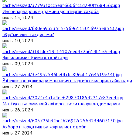
Инсонпарварлик ёрдамини уюштирган саҳоба
июль. 15, 2024
“Ҳизр”ми ёки “тақдир”ми?
июль. 10, 2024
Яхшилигимиз ўзимизга қайтади
июль. 09, 2024
Ўзбекистон ҳожилари маънавият тарғиботчиларига айланади
июнь. 27, 2024
Матбуот ва оммавий ахборот воситалари ходимларига
июнь. 26, 2024
Ахборот тарқатиш ва журналист одоби
июнь. 27, 2024