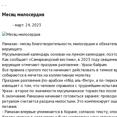
Месяц милосердия
- март. 24, 2023
Рамазан - месяц благотворительности, милосердия и обязатель
верующего.
Мусульманский календарь основан на лунном календаре, поэто
Как сообщает «Самаркандский вестник», в 2023 году священный
верующие отмечают праздник разговения - Ураза-байрам.
Все правила строгого поста начинают действовать в темное вр
собираются в мечетях на коллективную молитву.
Праздник разговения (по-арабски «Ийд аль-Фитр», а по-тюркс
извещает о том, что человек справился с труднейшим испытан
Ураза - второе по значимости мусульманское торжество посл
К окончанию Рамазана начинают готовиться заранее: проводи
ритуалом считается раздача милостыни. Это компенсирует оши
питания.
- Рамазан впервые упоминается в Коране, согласно тексту, «п
Кстати, именно в этот месяц и была ниспослана сама священная