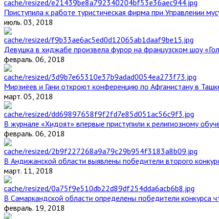
Приступила к работе туристическая фирма при Управлении мус
июль. 03, 2018
Девушка в хиджабе произвела фурор на французском шоу «Го
февраль. 06, 2018
Мирзиёев и Гани откроют конференцию по Афганистану в Ташк
март. 05, 2018
В журнале «Хидоят» впервые приступили к религиозному обуч
февраль. 06, 2018
В Андижанской области выявлены победители второго конкурс
март. 11, 2018
В Самаркандской области определены победители конкурса ч
февраль. 19, 2018