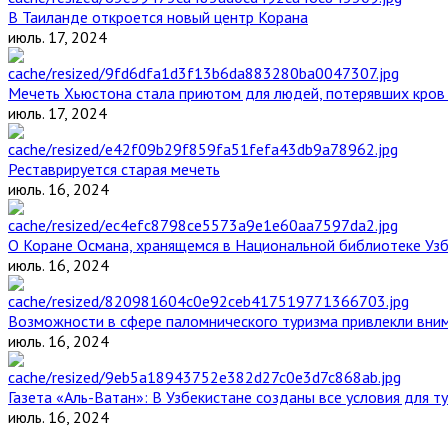
В Таиланде откроется новый центр Корана
июль. 17, 2024
Мечеть Хьюстона стала приютом для людей, потерявших кров 
июль. 17, 2024
Реставрируется старая мечеть
июль. 16, 2024
О Коране Османа, хранящемся в Национальной библиотеке Уз
июль. 16, 2024
Возможности в сфере паломнического туризма привлекли вним
июль. 16, 2024
Газета «Аль-Ватан»: В Узбекистане созданы все условия для т
июль. 16, 2024