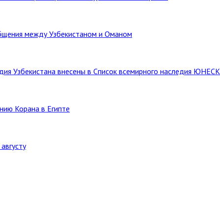
бщения между Узбекистаном и Оманом
ледия Узбекистана внесены в Список всемирного наследия ЮНЕС
нию Корана в Египте
августу