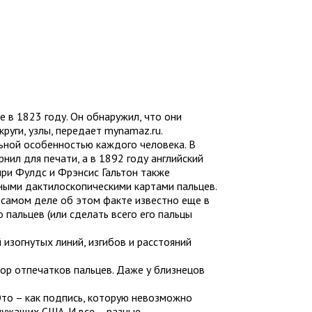
 в 1823 году. Он обнаружил, что они
руги, узлы, передает mynamaz.ru.
льной особенностью каждого человека. В
нил для печати, а в 1892 году английский
нри Фулдс и Фрэнсис Гальтон также
чными дактилоскопическими картами пальцев.
 самом деле об этом факте известно еще в
пальцев (или сделать всего его пальцы
изогнутых линий, изгибов и расстояний
ор отпечатков пальцев. Даже у близнецов
Это – как подпись, которую невозможно
ужащих США. И все – разные.