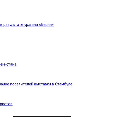
в результате урагана «Берил»
бекистана
ание посетителей выставки в Стамбуле
уристов