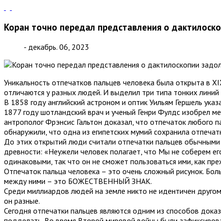
Коран точно передал представления о дактилоско
- декабрь. 06, 2023
Уникальность отпечатков пальцев человека была открыта в XI
отличаются у разных людей. И выделил три типа тонких линий 
В 1858 году английский астроном и оптик Уильям Гершель указ
1877 году шотландский врач и ученый Генри Фулдс изобрел мет
антрополог Фрэнсис Гальтон доказал, что отпечаток любого п
обнаружили, что одна из египетских мумий сохранила отпечатк
До этих открытий люди считали отпечатки пальцев обычными и
древности: «Неужели человек полагает, что Мы не соберем ег
одинаковыми, так что он не сможет пользоваться ими, как прежд
Отпечаток пальца человека – это очень сложный рисунок. Боль
между ними – это БОЖЕСТВЕННЫЙ ЗНАК.
Среди миллиардов людей на земле никто не идентичен другому
он разные.
Сегодня отпечатки пальцев являются одним из способов доказ
подделать. Во время Второй мировой войны были зафиксиров