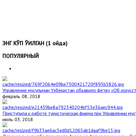
ЭНГ КЎП ЎҚИЛГАН (1 ойда)
ПОПУЛЯРНЫЙ
Управление мусульман Узбекистан объявило фетву «Об искус
февраль. 08, 2018
Приступила к работе туристическая фирма при Управлении мус
июль. 03, 2018