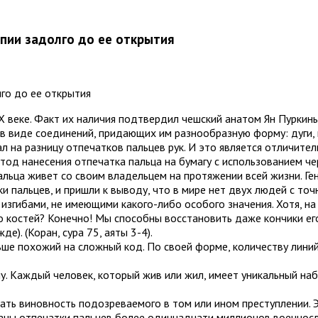
пии задолго до ее открытия
X веке. Факт их наличия подтвердил чешский анатом Ян Пуркинье
в виде соединений, придающих им разнообразную форму: дуги, к
ал на разницу отпечатков пальцев рук. И это является отличите
од нанесения отпечатка пальца на бумагу с использованием чер
альца живет со своим владельцем на протяжении всей жизни. Ге
и пальцев, и пришли к выводу, что в мире нет двух людей с то
згибами, не имеющими какого-либо особого значения. Хотя, на
о костей? Конечно! Мы способны восстановить даже кончики его 
е). (Коран, сура 75, аяты 3-4).
ше похожий на сложный код. По своей форме, количеству линий 
. Каждый человек, который жив или жил, имеет уникальный наб
ать виновность подозреваемого в том или ином преступлении. 
аны отпечатки пальцев более одиннадцати миллионов военносл