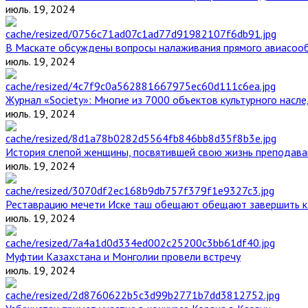
июль. 19, 2024
В Маскате обсуждены вопросы налаживания прямого авиасоо
июль. 19, 2024
Журнал «Society»: Многие из 7000 объектов культурного нас
июль. 19, 2024
История слепой женщины, посвятившей свою жизнь преподава
июль. 19, 2024
Реставрацию мечети Иске таш обещают обещают завершить к 
июль. 19, 2024
Муфтии Казахстана и Монголии провели встречу
июль. 19, 2024