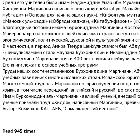
Среди его учителей были имам Наджмиддин Умар ибн Мухаммад
Хиндувани. Маргинани написал о них в книге «Китабул-Машайи
мубтади» («Основы для начинающих наук»), «Кифоятуль-мунтах
«Маносик уль-хадж» («Обряды хаджа»), «Китабул-фароиз» («Кн
Благородные потомки имама Бурхониддина Маргинани достойно
Мавераннахра на должность шейхулислама страны всегда назн
экономической, политической, духовной и культурной жизни с
В частности, в период Амира Темура шейхулисламом был Абду
- шейхулисламами стали маулана Бурхониддин и Низамиддин Ма
Бурхониддина Маргинани почти 400 лет служили шейхулислам
Его книги лежат в основе учебных программ
Труды наших соотечественников Бурхониддина Маргинани, Абу
учебных заведениях многих исламских стран. Исламской юрисп
Многотомный труд аль-Маргинани по юриспруденции под назв
языки, в том числе персидский, английский и русский, до сих 
Имам Бурхониддин аль-Маргинани - великий ученый, внесший о
ученые признали труд «Хидоя», написанный Маргинани, чрезв
Автор: Комилхан КАТТАЕВ, “Самаркандский вестник”.
Read
945
times