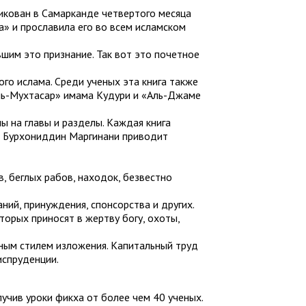
икован в Самарканде четвертого месяца
а» и прославила его во всем исламском
шим это признание. Так вот это почетное
о ислама. Среди ученых эта книга также
Аль-Мухтасар» имама Кудури и «Аль-Джаме
ы на главы и разделы. Каждая книга
мы Бурхониддин Маргинани приводит
, беглых рабов, находок, безвестно
ний, принуждения, спонсорства и других.
орых приносят в жертву богу, охоты,
ным стилем изложения. Капитальный труд
испруденции.
учив уроки фикха от более чем 40 ученых.