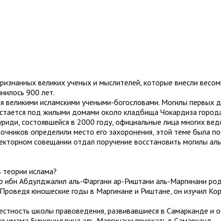
ризнанных великих ученых и мыслителей, которые внесли весом
лнилось 900 лет.
я великими исламскими учеными-богословами. Могилы первых д
 остается под жилыми домами около кладбища Чокардиза город
иди, состоявшейся в 2000 году, официальные лица многих вед
очников определили место его захоронения, этой теме была по
екторном совещании отдал поручение восстановить могилы аль
в теории ислама?
р ибн Абдулджалил аль-Фаргани ар-Риштани аль-Маргинани род
 Проведя юношеские годы в Маргинане и Риштане, он изучил Кор
естность школы правоведения, развивавшиеся в Самарканде и о
е имама Бурхониддина аль-Маргинани приехать в Самарканд.