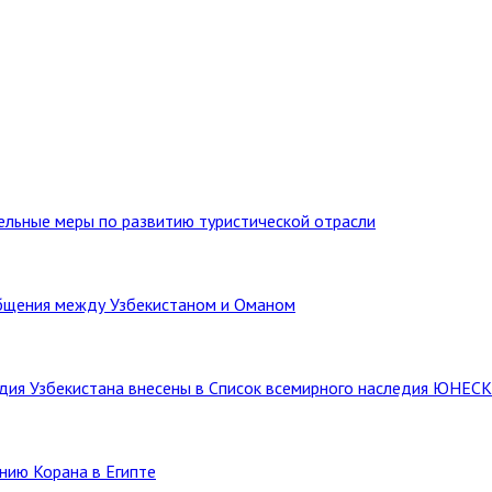
тельные меры по развитию туристической отрасли
бщения между Узбекистаном и Оманом
ледия Узбекистана внесены в Список всемирного наследия ЮНЕС
нию Корана в Египте