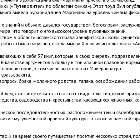
кх» («Путеводитель по областям фикха»). Этот труд был опубл
а книга вывела Бурхониддина Маргинани на уровень «имама фикх
х знаний и обычно давался государством богословам, заслужив
ира, что говорит о его высоком уровне духовных знаний.
вом в области исламского права ханафитской школы суннитског
та работа была написана, школа мысли Ханафия использовала «
ючающих в себя 57 книг, которые, в свою очередь, подразделен
 В качестве аргументов в пользу в той или иной правовой нор
оздних авторов, в том числе выходцев из Мавераннахра.
уразы, закята.
вопросы брака, молочного родства, талака, освобождения рабов
лем, лжесвидетельств, отказа от свидетельства, исков, призна
дства, садоводства и крестьянства, касающихся животных, кот
гической последовательностью, расположением тем и своеобраз
витие мусульманской правовой культуры, а также исламской юр
о и за время своего путешествия посетил несколько стран, пол