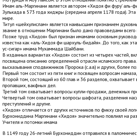
Имам аль-Маргинани является автором «Хидоя фи фуру' аль-фи
Зулькада в 573 года хиджры (середина апреля 1178 года). Эт
мире.
Титул «шейхулислам» является наивысшим признанием духовны
звание в отношении Маргинани было дано правоведами всего м
Позже труд «Хидоя» был признан имамами основным руководст
известна как «аль-Хидоя фи шархуль-бидайя». До того, как э
ус-сигар» имама Мухаммада Шайбани.
В изданных вариантах «Хидоя» состоит из четырех частей, вкл
посвящена описанию определенной отрасли исламского права.
высказывания сподвижников Пророка (с.а.в) и других, более п
Первый том состоит из пяти книг и посвящен вопросам намаза, 
Второй том, состоящий из 60 глав и 36 разделов, охватывает 
пропавших, вакфных дел.
Третий том охватывает вопросы купли-продажи, денежных проб
Четвертый том охватывает вопросы шафоата, разделения насле
преступлений и другие.
«Хидоя» отличается от других источников по фикху своей ло
Бурхониддина Маргинани «Хидоя» значительно повлиял на раз
Учителя и потомки имама
В 1149 году 26-летний Бурхониддин отправился в паломничеств