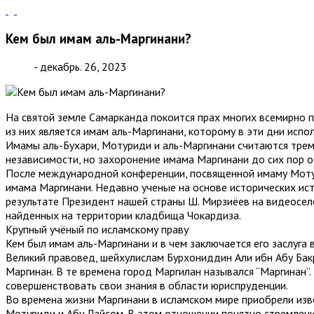
Кем был имам аль-Маргинани?
- декабрь. 26, 2023
На святой земле Самарканда покоится прах многих всемирно п
из них является имам аль-Маргинани, которому в эти дни испо
Имамы аль-Бухари, Мотуриди и аль-Маргинани считаются трем
независимости, но захоронение имама Маргинани до сих пор
После международной конференции, посвященной имаму Мотур
имама Маргинани. Недавно ученые на основе исторических ист
результате Президент нашей страны Ш. Мирзиёев на видеосел
найденных на территории кладбища Чокардиза.
Крупный учёный по исламскому праву
Кем был имам аль-Маргинани и в чем заключается его заслуга 
Великий правовед, шейхулислам Бурхониддин Али ибн Абу Бак
Маргинан. В те времена город Маргилан назывался “Маргинан”.
совершенствовать свои знания в области юриспруденции.
Во времена жизни Маргинани в исламском мире приобрели изв
Мотуриди и Абу Лайсом. В этом отношении понятно стремлени