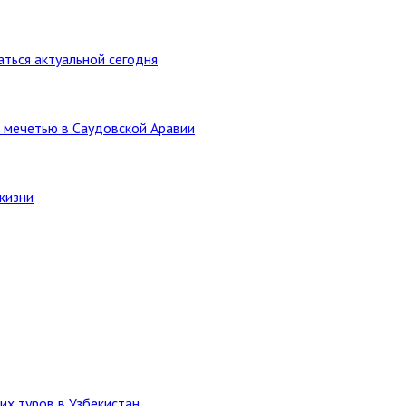
ться актуальной сегодня
 мечетью в Саудовской Аравии
жизни
их туров в Узбекистан