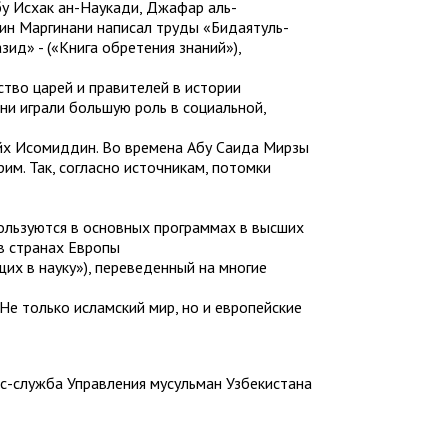
у Исхак ан-Наукади, Джафар аль-
дин Маргинани написал труды «Бидаятуль-
ид» - («Книга обретения знаний»),
тво царей и правителей в истории
и играли большую роль в социальной,
ейх Исомиддин. Во времена Абу Саида Мирзы
м. Так, согласно источникам, потомки
ользуются в основных программах в высших
в странах Европы
х в науку»), переведенный на многие
Не только исламский мир, но и европейские
с-служба Управления мусульман Узбекистана