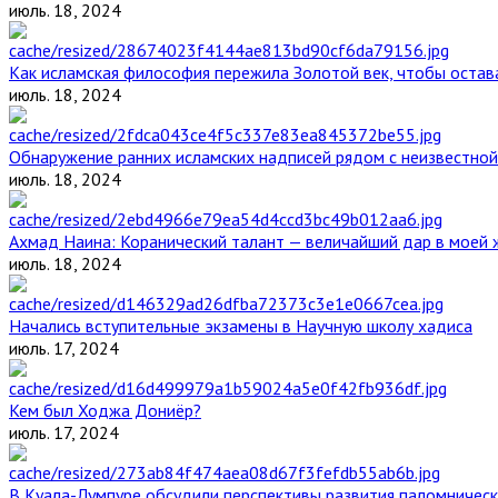
июль. 18, 2024
Как исламская философия пережила Золотой век, чтобы остава
июль. 18, 2024
Обнаружение ранних исламских надписей рядом с неизвестной
июль. 18, 2024
Ахмад Наина: Коранический талант — величайший дар в моей 
июль. 18, 2024
Начались вступительные экзамены в Научную школу хадиса
июль. 17, 2024
Кем был Ходжа Дониёр?
июль. 17, 2024
В Куала-Лумпуре обсудили перспективы развития паломническ