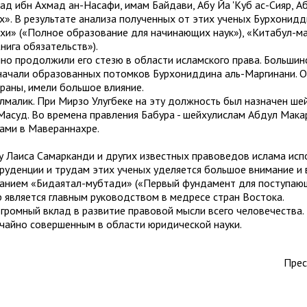
 ибн Ахмад ан-Насафи, имам Байдави, Абу Йа 'Куб ас-Сияр, Аб
х». В результате анализа полученных от этих ученых Бурхонид
и» («Полное образование для начинающих наук»), «Китабул-маз
ига обязательств»).
 продолжили его стезю в области исламского права. Большинс
ачали образованных потомков Бурхониддина аль-Маргинани. Он
траны, имели большое влияние.
лмалик. При Мирзо Улугбеке на эту должность был назначен ш
суд. Во времена правления Бабура - шейхулислам Абдул Макари
ами в Мавераннахре.
 Лаиса Самарканди и других известных правоведов ислама исп
руденции и трудам этих ученых уделяется большое внимание и 
анием «Бидаятал-мубтади» («Первый фундамент для поступающи
пор является главным руководством в медресе стран Востока.
громный вклад в развитие правовой мысли всего человечества. 
ычайно совершенным в области юридической науки.
Прес