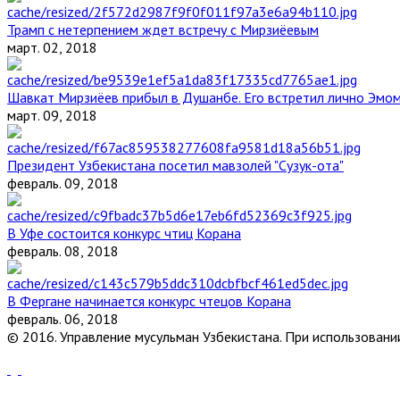
Трамп с нетерпением ждет встречу с Мирзиёевым
март. 02, 2018
Шавкат Мирзиёев прибыл в Душанбе. Его встретил лично Эмо
март. 09, 2018
Президент Узбекистана посетил мавзолей "Сузук-ота"
февраль. 09, 2018
В Уфе состоится конкурс чтиц Корана
февраль. 08, 2018
В Фергане начинается конкурс чтецов Корана
февраль. 06, 2018
© 2016. Управление мусульман Узбекистана. При использовании