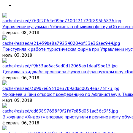
Управление мусульман Узбекистан объявило фетву «Об искус
февраль. 08, 2018
Приступила к работе туристическая фирма при Управлении мус
июль. 03, 2018
Девушка в хиджабе произвела фурор на французском шоу «Го
февраль. 06, 2018
Мирзиёев и Гани откроют конференцию по Афганистану в Ташк
март. 05, 2018
В журнале «Хидоят» впервые приступили к религиозному обуч
февраль. 06, 2018