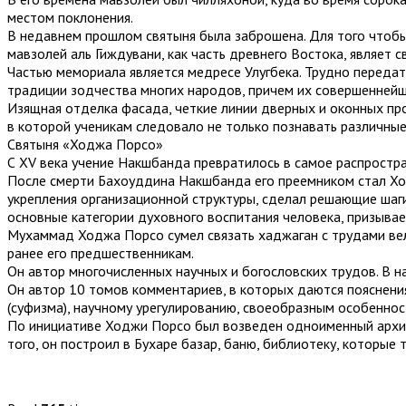
местом поклонения.
В недавнем прошлом святыня была заброшена. Для того чтобы
мавзолей аль Гиждувани, как часть древнего Востока, являет св
Частью мемориала является медресе Улугбека. Трудно передат
традиции зодчества многих народов, причем их совершеннейш
Изящная отделка фасада, четкие линии дверных и оконных про
в которой ученикам следовало не только познавать различные
Святыня «Ходжа Порсо»
С XV века учение Накшбанда превратилось в самое распростр
После смерти Бахоуддина Накшбанда его преемником стал Ход
укрепления организационной структуры, сделал решающие шаги
основные категории духовного воспитания человека, призыва
Мухаммад Ходжа Порсо сумел связать хаджаган с трудами вел
ранее его предшественникам.
Он автор многочисленных научных и богословских трудов. В на
Он автор 10 томов комментариев, в которых даются пояснени
(суфизма), научному урегулированию, своеобразным особеннос
По инициативе Ходжи Порсо был возведен одноименный архите
того, он построил в Бухаре базар, баню, библиотеку, которые