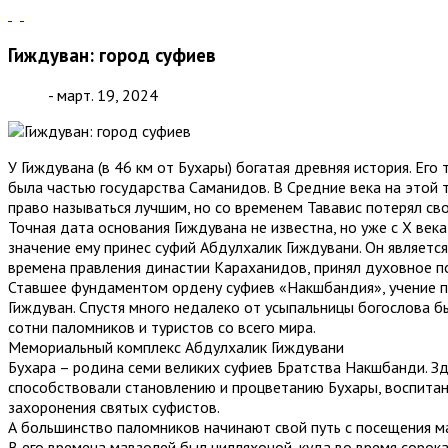
Гиждуван: город суфиев
- март. 19, 2024
У Гиждувана (в 46 км от Бухары) богатая древняя история. Его
была частью государства Саманидов. В Средние века на этой 
право называться лучшим, но со временем Тававис потерял сво
Точная дата основания Гиждувана не известна, но уже с X век
значение ему принес суфий Абдулхалик Гиждувани. Он являет
времена правления династии Караханидов, принял духовное 
Ставшее фундаментом ордену суфиев «Накшбандия», учение при
Гиждуван. Спустя много недалеко от усыпальницы богослова 
сотни паломников и туристов со всего мира.
Мемориальный комплекс Абдулхалик Гиждувани
Бухара – родина семи великих суфиев Братства Накшбанди. Зд
способствовали становлению и процветанию Бухары, воспитан
захоронения святых суфистов.
А большинство паломников начинают свой путь с посещения м
В его времена мавзолей был чилляхоной, куда во время соро