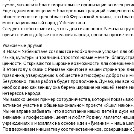
сумов, махалли и благотворительные организации во всех рег
Еще одним воплощением благородных традиций священного ме
общественности трех областей Ферганской долины, это благо
многонациональный народ Узбекистана.
Следует особо отметить, что в дни священного Рамазана гру
приветствия и добрые пожелания народа, провела просветите
Уважаемые друзья!
В Новом Узбекистане создаются необходимые условия для обе
языка, культуры и традиций. Строятся новые мечети, благоус
ценности. Открываются широкие возможности для совершения
В этом году в связи с Рамазан хайитом в нашей стране три 
праздника, утверждению в обществе атмосферы доброты и м
Безусловно, такая работа будет продолжена. Думаю, мы все 
необходимо как зеницу ока беречь царящие на нашей земле ми
интересов народа.
Мы высоко ценим пример сотрудничества, который показываю
активное участие в общенациональном проекте «Яшил макон».
Мы не вправе забывать, что воспитание наших детей в духе 
знаниями и профессиями, ценят и любят Родину, является наш
учреждениях и махаллях на основе идеи «Гуманизм – наша цел
Поддерживаем инициативу соотечественников, совершивших Ха