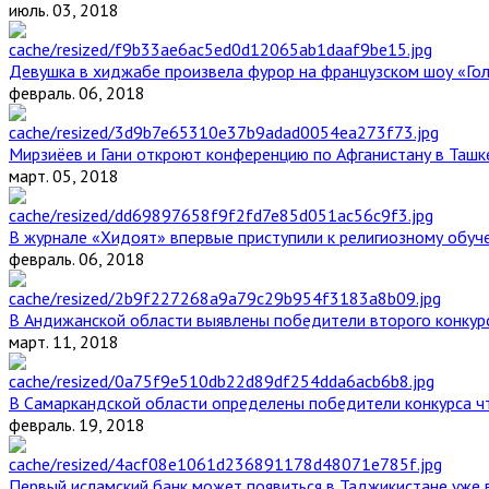
июль. 03, 2018
Девушка в хиджабе произвела фурор на французском шоу «Го
февраль. 06, 2018
Мирзиёев и Гани откроют конференцию по Афганистану в Ташк
март. 05, 2018
В журнале «Хидоят» впервые приступили к религиозному обуч
февраль. 06, 2018
В Андижанской области выявлены победители второго конкурс
март. 11, 2018
В Самаркандской области определены победители конкурса ч
февраль. 19, 2018
Первый исламский банк может появиться в Таджикистане уже 