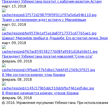
Президент Узбекистана посетит с рабочим визитом Астану
март. 13, 2018
Трамп с нетерпением ждет встречу с Мирзиёевым
март. 02, 2018
Шавкат Мирзиёев прибыл в Душанбе. Его встретил лично Эмо
март. 09, 2018
Президент Узбекистана посетил мавзолей "Сузук-ота"
февраль. 09, 2018
В Уфе состоится конкурс чтиц Корана
февраль. 08, 2018
В Фергане начинается конкурс чтецов Корана
февраль. 06, 2018
© 2016. Управление мусульман Узбекистана. При использовании