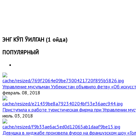
ЭНГ КЎП ЎҚИЛГАН (1 ойда)
ПОПУЛЯРНЫЙ
Управление мусульман Узбекистан объявило фетву «Об искус
февраль. 08, 2018
Приступила к работе туристическая фирма при Управлении мус
июль. 03, 2018
Девушка в хиджабе произвела фурор на французском шоу «Го