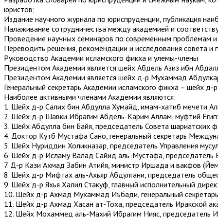
юристов;
Издание научного журнала по юриспруденции, публикация наиб
Налаживание сотрудничества между академией и соответствую
Проведение научных семинаров по современным проблемам и 
Переводить решения, рекомендации и исследования совета и п
Руководство Академии исламского фикха и улемы-члены
Президентом Академии является шейх Абдель Азиз ибн Абдал
Президентом Академии является шейх д-р Мухаммад Абдулкари
Генеральный секретарь Академии исламского фикха – шейх д-р
Наиболее активными членами Академии являются:
1. Шейх д-р Салих бин Абдулла Хумайд, имам-хатиб мечети Ал
2. Шейх д-р Шавки Ибрагим Абдель-Карим Аллам, муфтий Египт
3. Шейх Абдулла бин Байя, председатель Совета шариатских 
4. Доктор Кутб Мустафа Сано, генеральный секретарь Междун
5. Шейх Нуриддин Холикназар, председатель Управления мусул
6. Шейх д-р Исламу Валад Сайид аль-Мустафа, председатель 
7. Д-р Кази Ахмад Забин Атийя, министр Иршада и вакфов (Йем
8. Шейх д-р Мифтах аль-Ахьяр Абдулгани, председатель обще
9. Шейх д-р Яхья Халил Стакуф, главный исполнительный дире
10. Шейх д-р Ахмад Мухаммад Иъбади, генеральный секретарь
11. Шейх д-р Ахмад Хасан ат-Тоха, председатель Иракской ак
12. Шейх Мохаммед аль-Махий Ибрагим Нияс, председатель Ис