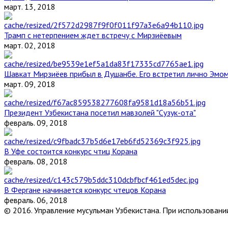
март. 13, 2018
Трамп с нетерпением ждет встречу с Мирзиёевым
март. 02, 2018
Шавкат Мирзиёев прибыл в Душанбе. Его встретил лично Эмо
март. 09, 2018
Президент Узбекистана посетил мавзолей "Сузук-ота"
февраль. 09, 2018
В Уфе состоится конкурс чтиц Корана
февраль. 08, 2018
В Фергане начинается конкурс чтецов Корана
февраль. 06, 2018
© 2016. Управление мусульман Узбекистана. При использовании