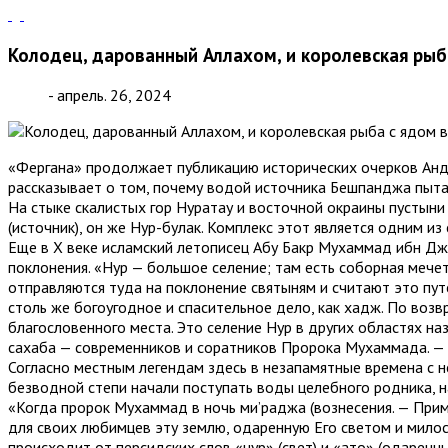
Колодец, дарованный Аллахом, и королевская рыб
- апрель. 26, 2024
«Фергана» продолжает публикацию исторических очерков Анд
рассказывает о том, почему водой источника Бешпанджа пытал
На стыке скалистых гор Нуратау и восточной окраины пустыни
(источник), он же Нур-булак. Комплекс этот является одним и
Еще в X веке исламский летописец Абу Бакр Мухаммад ибн Дж
поклонения. «Hyp — большое селение; там есть соборная мечет
отправляются туда на поклонение святыням и считают это пут
столь же богоугодное и спасительное дело, как хадж. По воз
благословенного места. Это селение Нур в других областях н
сахаба — современников и соратников Пророка Мухаммада. — П
Согласно местным легендам здесь в незапамятные времена с н
безводной степи начали поступать воды целебного родника, на
«Когда пророк Мухаммад в ночь ми’раджа (вознесения. — Прим.
для своих любимцев эту землю, одаренную Его светом и мило
происходит от персидских слов «нур» (свет) и «ато» (одарен