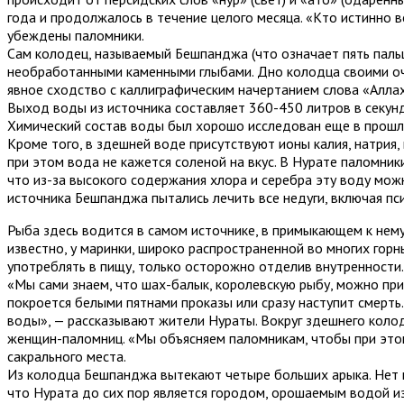
года и продолжалось в течение целого месяца. «Кто истинно в
убеждены паломники.
Сам колодец, называемый Бешпанджа (что означает пять пальце
необработанными каменными глыбами. Дно колодца своими оче
явное сходство с каллиграфическим начертанием слова «Аллах
Выход воды из источника составляет 360-450 литров в секунд
Химический состав воды был хорошо исследован еще в прошло
Кроме того, в здешней воде присутствуют ионы калия, натрия, 
при этом вода не кажется соленой на вкус. В Нурате паломник
что из-за высокого содержания хлора и серебра эту воду мож
источника Бешпанджа пытались лечить все недуги, включая пс
Рыба здесь водится в самом источнике, в примыкающем к нему
известно, у маринки, широко распространенной во многих горн
употреблять в пищу, только осторожно отделив внутренности
«Мы сами знаем, что шах-балык, королевскую рыбу, можно приг
покроется белыми пятнами проказы или сразу наступит смерть
воды», — рассказывают жители Нураты. Вокруг здешнего колод
женщин-паломниц. «Мы объясняем паломникам, чтобы при этом 
сакрального места.
Из колодца Бешпанджа вытекают четыре больших арыка. Нет в 
что Нурата до сих пор является городом, орошаемым водой из