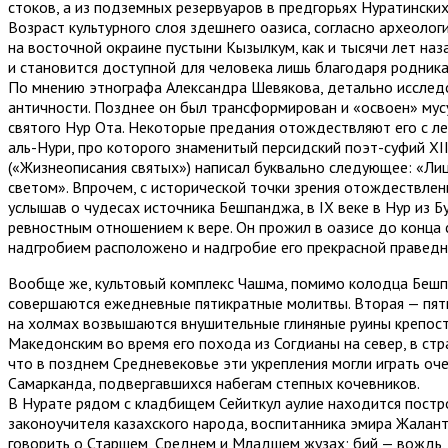
стоков, а из подземных резервуаров в предгорьях Нуратинских
Возраст культурного слоя здешнего оазиса, согласно археоло
на восточной окраине пустыни Кызылкум, как и тысячи лет наз
и становится доступной для человека лишь благодаря родника
По мнению этнографа Александра Шевякова, детально исследо
античности. Позднее он был трансформирован и «освоен» мус
святого Нур Ота. Некоторые предания отождествляют его с 
аль-Нури, про которого знаменитый персидский поэт-суфий X
(«Жизнеописания святых») написал буквально следующее: «Лиц
светом». Впрочем, с исторической точки зрения отождествлен
услышав о чудесах источника Бешпанджа, в IX веке в Нур из
ревностным отношением к вере. Он прожил в оазисе до конца с
надгробием расположено и надгробие его прекрасной праведн
Вообще же, культовый комплекс Чашма, помимо колодца Бешпан
совершаются ежедневные пятикратные молитвы. Вторая — пятни
на холмах возвышаются внушительные глиняные руины крепос
Македонским во время его похода из Согдианы на север, в ст
что в позднем Средневековье эти укрепления могли играть оче
Самарканда, подвергавшихся набегам степных кочевников.
В Нурате рядом с кладбищем Сейиткул аулие находится постр
законоучителя казахского народа, воспитанника эмира Жалант
говорить о Старшем, Среднем и Младшем жузах; бий — вождь, г