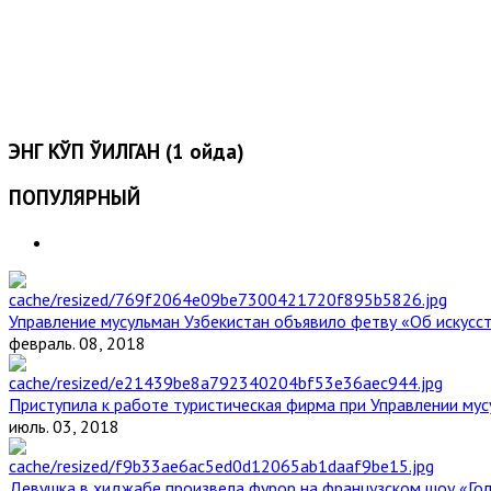
ЭНГ КЎП ЎҚИЛГАН (1 ойда)
ПОПУЛЯРНЫЙ
Управление мусульман Узбекистан объявило фетву «Об искус
февраль. 08, 2018
Приступила к работе туристическая фирма при Управлении мус
июль. 03, 2018
Девушка в хиджабе произвела фурор на французском шоу «Го