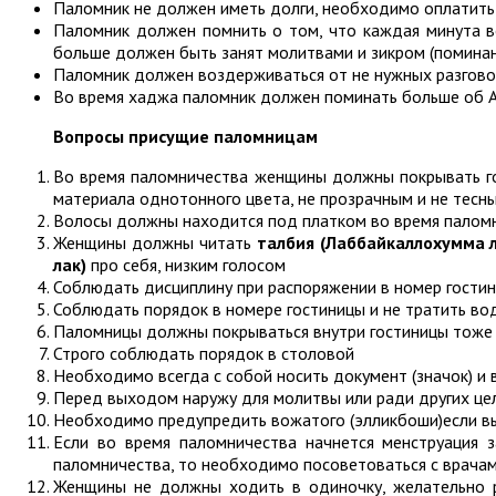
Паломник не должен иметь долги, необходимо оплатить
Паломник должен помнить о том, что каждая минута в
больше должен быть занят молитвами и зикром (поминан
Паломник должен воздерживаться от не нужных разгово
Во время хаджа паломник должен поминать больше об Ал
Вопросы присущие паломницам
Во время паломничества женщины должны покрывать го
материала однотонного цвета, не прозрачным и не тесн
Волосы должны находится под платком во время паломн
Женщины должны читать
талбия
(Лаббайкаллохумма
лак)
про себя, низким голосом
Соблюдать дисциплину при распоряжении в номер гостин
Соблюдать порядок в номере гостиницы и не тратить во
Паломницы должны покрываться внутри гостиницы тоже
Строго соблюдать порядок в столовой
Необходимо всегда с собой носить документ (значок) и 
Перед выходом наружу для молитвы или ради других це
Необходимо предупредить вожатого (элликбоши)если вы
Если во время паломничества начнется менструация з
паломничества, то необходимо посоветоваться с врача
Женщины не должны ходить в одиночку, желательно ра