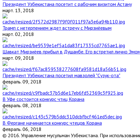
Президент Узбекистана посетит с рабочим визитом Астану
март. 13, 2018
Трамп с нетерпением ждет встречу с Мирзиёевым
март. 02, 2018
Шавкат Мирзиёев прибыл в Душанбе. Его встретил лично Эмо
март. 09, 2018
Президент Узбекистана посетил мавзолей "Сузук-ота"
февраль. 09, 2018
В Уфе состоится конкурс чтиц Корана
февраль. 08, 2018
В Фергане начинается конкурс чтецов Корана
февраль. 06, 2018
© 2016. Управление мусульман Узбекистана. При использовании