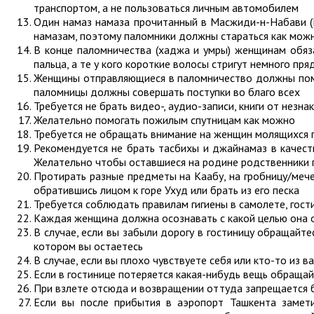
транспортом, а не пользоваться личным автомобилем
Один намаз намаза прочитанный в Масжиди-н-Набави (
намазам, поэтому паломники должны стараться как мож
В конце паломничества (хаджа и умры) женщинам обяз
пальца, а те у кого короткие волосы стригут немного п
Женщины отправляющиеся в паломничество должны помнит
паломницы должны совершать поступки во благо всех
Требуется не брать видео-, аудио-записи, книги от незн
Желательно помогать пожилым спутницам как можно
Требуется не обращать внимание на женщин молящихся п
Рекомендуется не брать тасбихы и джайнамаз в качеств
Желательно чтобы оставшиеся на родине родственники 
Протирать разные предметы на Каабу, на гробницу/мече
обратившись лицом к горе Ухуд или брать из его песка
Требуется соблюдать правилам гигиены в самолете, гост
Каждая женщина должна осознавать с какой целью она о
В случае, если вы забыли дорогу в гостиницу обращайт
котором вы остаетесь
В случае, если вы плохо чувствуете себя или кто-то из 
Если в гостинице потеряется какая-нибудь вещь обраща
При взлете отсюда и возвращении оттуда запрещается б
Если вы после прибытия в аэропорт Ташкента замет