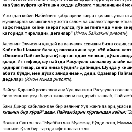
яна ўша куфрга қайтишни худди дўзахга ташланишни ёмон
У зотдан кейин Набийнинг қабрларини зиёрат қилиш суннатга 
мунавварага келишганда у зотга салом ва салавотларини еткази
вафотимдан кейин зиёрат қилса, гўё ҳаётлигимда мени зи
қаторида тирилади», деганлар
”
(
Имом Байҳақий ривояти
).
Аллоҳнинг Элчисини қандай ва қанчалик севишни бизга содиқ са
Қайс ибн Шаммос баланд овозли киши эди. «Эй иймон кел
«Овозини Пайғамбарга кўтарган одам менман, дўзах аҳлидан
қолди. Иттифоқо, шу пайтда Расулуллоҳ соллаллоҳу алайҳи 
қидиряптилар, сенга нима бўлди?» дейишди. Шунда у киши
ҳабата бўлди, мен дўзах аҳлиданман», деди. Одамлар Пайға
дедилар»
(
Имом Аҳмад ривояти
).
Вайсул Қараний розияллоҳу анҳу Уҳуд жангида Расулуллоҳ соллал
билолмагани учун барча тишларини синдириб ташлаб, Пайғамб
Бани Динор қабиласидан бир аёлнинг Уҳуд жангида эри, укаси в
кишини бир кўрай” деди. Пайғамбарни кўрганидан кейин: “Эй
Волида Султон эса “Муҳаббатдан Муҳаммад бўлди ҳосил, Муҳаммад
эканини гўзал бир тарзда ифодалаган эди.