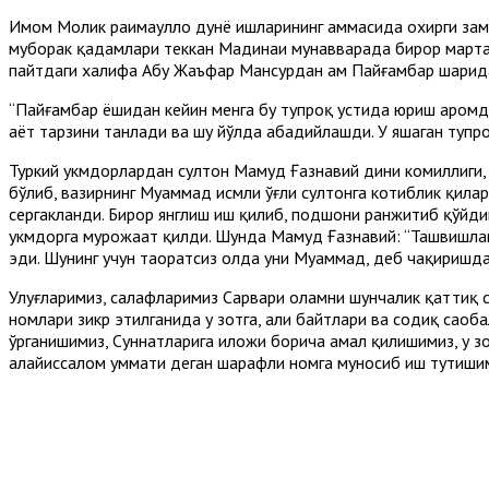
Имом Молик раҳимаҳуллоҳ дунё ишларининг ҳаммасида охирги за
муборак қадамлари теккан Мадинаи мунавварада бирор марта 
пайтдаги халифа Абу Жаъфар Мансурдан ҳам Пайғамбар шаҳрид
“Пайғамбар ёшидан кейин менга бу тупроқ устида юриш ҳаромд
ҳаёт тарзини танлади ва шу йўлда абадийлашди. У яшаган тупр
Туркий ҳукмдорлардан султон Маҳмуд Ғазнавий дини комиллиги,
бўлиб, вазирнинг Муҳаммад исмли ўғли султонга котиблик қилар
сергакланди. Бирор янглиш иш қилиб, подшоҳни ранжитиб қўйдим
ҳукмдорга мурожаат қилди. Шунда Маҳмуд Ғазнавий: “Ташвишланм
эди. Шунинг учун таҳоратсиз ҳолда уни Муҳаммад, деб чақириш
Улуғларимиз, салафларимиз Сарвари оламни шунчалик қаттиқ сев
номлари зикр этилганида у зотга, аҳли байтлари ва содиқ саҳ
ўрганишимиз, Суннатларига иложи борича амал қилишимиз, у зот
алайҳиссалом уммати деган шарафли номга муносиб иш тутишим