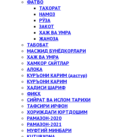
ФАТВО
ТАҲОРАТ
НАМОЗ
РЎЗА
ЗАКОТ
ҲАЖ ВА УМРА
ЖАНОЗА
ТАБОБАТ
МАСЖИД БУНЁДКОРЛАРИ
ҲАЖ ВА УМРА
ҲАМКОР САЙТЛАР
АЛОҚА
ҚУРЪОНИ КАРИМ (дастур)
ҚУРЪОНИ КАРИМ
ҲАДИСИ ШАРИФ
ФИҚҲ
СИЙРАТ ВА ИСЛОМ ТАРИХИ
ТАФСИРИ ИРФОН
ХОРИЖДАГИ ЮРТДОШИМ
РАМАЗОН-2020
РАМАЗОН-2021
МУФТИЙ МИНБАРИ
KUTUBXONA