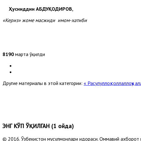
Ҳусниддин АБДУ
Қ
ОДИРОВ,
«Кериз» жоме масжиди имом-хатиби
8190
марта ўқилди
Другие материалы в этой категории:
« Расулуллоҳ соллаллоҳу а
ЭНГ КЎП ЎҚИЛГАН (1 ойда)
© 2016. Ўзбекистон мусулмонлари идораси. Оммавий ахборот 