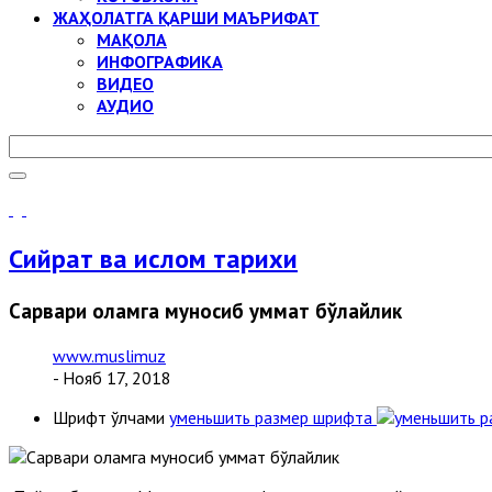
ЖАҲОЛАТГА ҚАРШИ МАЪРИФАТ
МАҚОЛА
ИНФОГРАФИКА
ВИДЕО
АУДИО
Сийрат ва ислом тарихи
Сарвари оламга муносиб уммат бўлайлик
www.muslimuz
- Нояб 17, 2018
Шрифт ўлчами
уменьшить размер шрифта