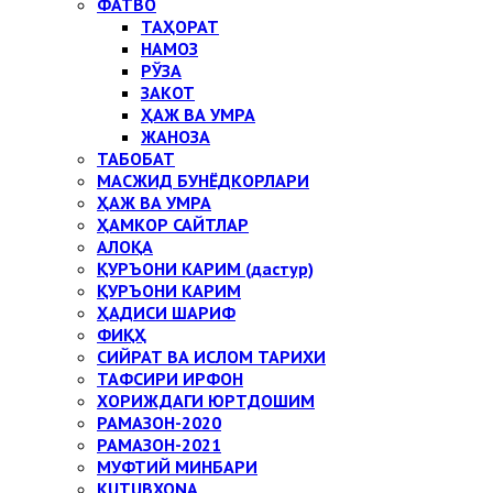
ФАТВО
ТАҲОРАТ
НАМОЗ
РЎЗА
ЗАКОТ
ҲАЖ ВА УМРА
ЖАНОЗА
ТАБОБАТ
МАСЖИД БУНЁДКОРЛАРИ
ҲАЖ ВА УМРА
ҲАМКОР САЙТЛАР
АЛОҚА
ҚУРЪОНИ КАРИМ (дастур)
ҚУРЪОНИ КАРИМ
ҲАДИСИ ШАРИФ
ФИҚҲ
СИЙРАТ ВА ИСЛОМ ТАРИХИ
ТАФСИРИ ИРФОН
ХОРИЖДАГИ ЮРТДОШИМ
РАМАЗОН-2020
РАМАЗОН-2021
МУФТИЙ МИНБАРИ
KUTUBXONA