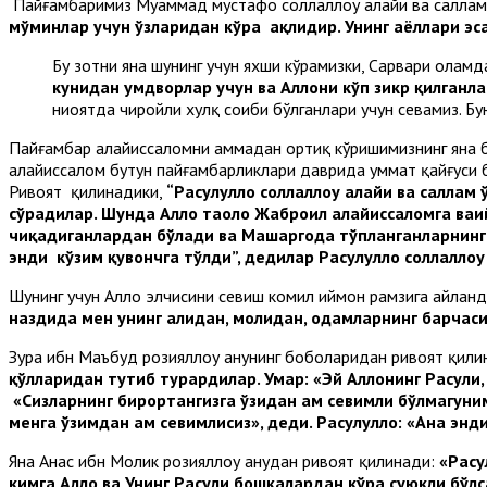
Пайғамбаримиз Муҳаммад мустафо соллаллоҳу алайҳи ва саллам
мўминлар учун ўзларидан кўра ҳақлидир. Унинг аёллари эс
Бу зотни яна шунинг учун яхши кўрамизки, Сарвари оламд
кунидан умдворлар учун ва Аллоҳни кўп зикр қилганла
ниҳоятда чиройли хулқ соҳиби бўлганлари учун севамиз. Б
Пайғамбар алайҳиссаломни ҳаммадан ортиқ кўришимизнинг яна б
алайҳиссалом бутун пайғамбарликлари даврида уммат қайғуси 
Ривоят қилинадики,
“Расулуллоҳ соллаллоҳу алайҳи ва салл
сўрадилар. Шунда Аллоҳ таоло Жаброил алайҳиссаломга ваҳ
чиқадиганлардан бўлади ва Маҳшаргоҳда тўпланганларнинг
энди кўзим қувончга тўлди”
,
дедилар Расулуллоҳ соллаллоҳу
Шунинг учун Аллоҳ элчисини севиш комил иймон рамзига айланди
наздида мен унинг аҳлидан, молидан, одамларнинг барчас
Зуҳра ибн Маъбуд розияллоҳу анҳунинг боболаридан ривоят қил
қўлларидан тутиб турардилар. Умар: «Эй Аллоҳнинг Расули,
«Сизларнинг бирортангизга ўзидан ҳам севимли бўлмагунимч
менга ўзимдан ҳам севимлисиз», деди. Расулуллоҳ: «Ана энд
Яна Анас ибн Молик розияллоҳу анҳудан ривоят қилинади:
«Расу
кимга Аллоҳ ва Унинг Расули бошқалардан кўра суюкли бўлс