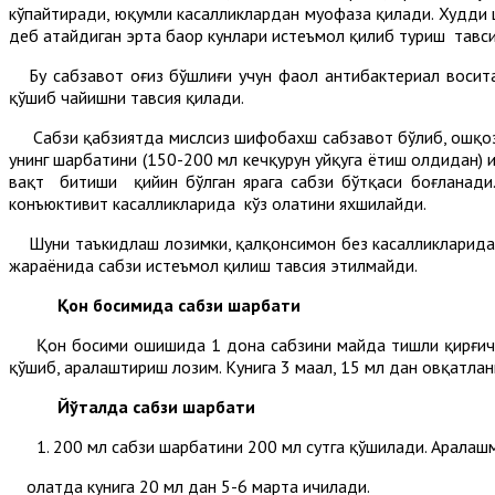
кўпайтиради, юқумли касалликлардан муҳофаза қилади. Худди 
деб атайдиган эрта баҳор кунлари истеъмол қилиб туриш тавс
Бу сабзавот оғиз бўшлиғи учун фаол антибактериал воситад
қўшиб чайишни тавсия қилади.
Сабзи қабзиятда мислсиз шифобахш сабзавот бўлиб, ошқозон
унинг шарбатини (150-200 мл кечқурун уйқуга ётиш олдидан)
вақт битиши қийин бўлган ярага сабзи бўтқаси боғланади
конъюктивит касалликларида кўз ҳолатини яхшилайди.
Шуни таъкидлаш лозимки, қалқонсимон без касалликларида 
жараёнида сабзи истеъмол қилиш тавсия этилмайди.
Қон босимида сабзи шарбати
Қон босими ошишида 1 дона сабзини майда тишли қирғичдан
қўшиб, аралаштириш лозим. Кунига 3 маҳал, 15 мл дан овқатл
Йўталда сабзи шарбати
200 мл сабзи шарбатини 200 мл сутга қўшилади. Аралаш
ҳолатда кунига 20 мл дан 5-6 марта ичилади.