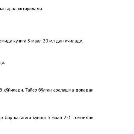
илан аралаштирилади.
омида кунига 3 маҳал 20 мл дан ичилади.
ди.
иб қўйилади. Тайёр бўлган аралашма докадан
р бир катагига кунига 3 маҳал 2-3 томчидан