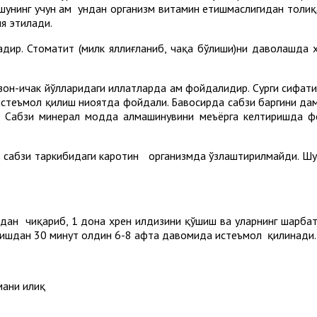
шунинг учун ҳам ундан организм витамин етишмаслигидан толиқ
ия этилади.
ир. Стоматит (милк яллиғланиб, чақа бўлиши)ни даволашда х
-ичак йўлларидаги иллатларда ҳам фойдалидир. Сурги сифатид
 истеъмол қилиш ниҳоятда фойдали. Бавосирда сабзи баргини д
. Сабзи минерал модда алмашинувини меъёрга келтиришда ф
сабзи таркибидаги каротин организмда ўзлаштирилмайди. Шу
 чиқариб, 1 дона хрен илдизини қўшиш ва уларнинг шарбатин
анишдан 30 минут олдин 6-8 ҳафта давомида истеъмол қилинади.
мани илиқ