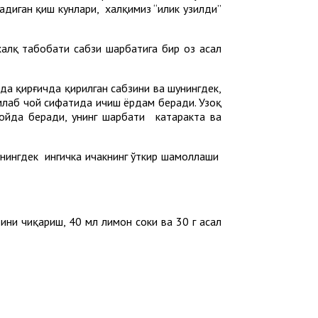
адиган қиш кунлари, халқимиз “илик узилди”
алқ табобати сабзи шарбатига бир оз асал
а қирғичда қирилган сабзини ва шунингдек,
амлаб чой сифатида ичиш ёрдам беради. Узоқ
ойда беради, унинг шарбати катаракта ва
нингдек ингичка ичакнинг ўткир шамоллаши
и чиқариш, 40 мл лимон соки ва 30 г асал