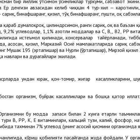
сман бир йиллик ўтсимон ўсимликлар туркуми, сабзавот экини.
та Ер денгизи ҳавзасидан келиб чиққан 4 тур-хил — каротинли
— сариқ, бинафшаранг, қизил, тўқ бинафшаранг, пушти, оқ сабзил
 қараб думалоқроқ, цилиндрсимон, ранги сариқ, оқ ва баъзан қи
 9,2% углеводлар, 1,1% азотли моддалар ва С, В,, В2, РР вита
нгилигида истеъмол қилинади, консервалар тайёрланади, тиб
, асосан, қизил, Марказий Осиё мамлакатларида сариқ сабзи
нг Мушак 195 (эртапишар) ва Нурли (ўртапишар), Мирзой қизил 2
қа навлари ва дурагайлари экилади.
ларда ундан юрак, қон-томир, жигар касалликларини, шун
босган организм, буйрак касалликлари ва бошқа қатор илл
ганизмни бу модда запаси билан 2 кунга етарли таъминлаш
ури В, РР, К, Е витаминлари, кальций тузи, калий, фосфор, н
ибида тахминан 7% углевод (унинг асосий қисмини организмда я
нлигида, кўриш қобилияти пасайганда жуда фойдали. У орган