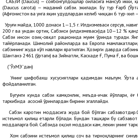
САБЗИ (Daucus) — соябонгулдошлар оиласига мансуб икки, қи
(Daucus carota) — маданий сабзи. экилади. Бу тур Ғарб (Ўр
(Афғонистон ва унга яқин ҳудудлардан келиб чиққан 6 тур-хил 
Уруғи майда, 1000 донаси 1—1,5 г. Илдизмеваси серсув, навига
200 г ва ундан ортиқ. Сабзиси (илдизмеваси)да 10—12 % қанд,
Сабзи инсон озиқ-овқат рационида муҳим ўринда туради. Я
тайёрланади. Шимолий районларда ва Европа мамлакатларида
сабзининг жуда кўп навлари яратилган. Ҳозирги даврда сабзини
Шантанэ 2461 (ўртаги) ва Зийнатли, Каскаде Ғ, Пума Ғ, ва бош
(“ЎзМЭ”дан)
Унинг шифобахш хусусиятлари қадимдан маълум. Ўрта аср
фойдаланилган.
Бугунги кунда сабзи камқонлик, меъда-ичак йўллари, ёғ 
таркибида асосий ўринлардан бирини эгаллайди.
Сабзи каротин моддасига жуда бой бўлган сабзавотдир.Ор
истеъмол қилиш етарли бўлади. Бундан ташқари бу сабзавот т
моддаларга бой. Сабзида оқсил моддаси кам, лекин унинг тарк
Хом сабзини истеъмол қилиш соч ва тирноқларнинг синувча