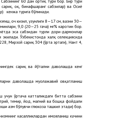
 Сабзининг 60 дан ортиқ тури бор. Бир тури
, сариқ, оқ, бинафшаранг сабзилар) ва Осиё
ар) кенжа турига бўлинади.
зғиш, оч кизил, узунлиги 8—17 см, вазни 30—
минлари, 9,0 (20—25 гача) мг% каротин бор.
биётда эса сабзидан турли дори-дармонлар
 экилади. Ўзбекистонда халқ селекциясида
28, Мирзой сариқ 304 (ўрта эртаги), Нант 4,
ингдек сариқ ва йўтални даволашда кенг
атларни даволашда муолажавий овқатланиш
 учун ўртача катталикдаги битта сабзини
атрий, темир, йод, магний ва бошқа фойдали
хши ҳазм бўлувчи глюкоза ташкил этади) бор.
измнинг касалликлардан ҳимояланиш кучини