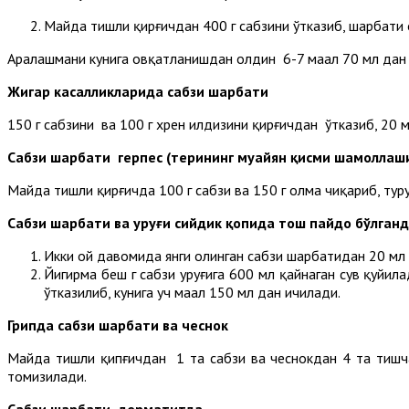
Майда тишли қирғичдан 400 г сабзини ўтказиб, шарбати о
Аралашмани кунига овқатланишдан олдин 6-7 маҳал 70 мл да
Жигар касалликларида сабзи шарбати
150 г сабзини ва 100 г хрен илдизини қирғичдан ўтказиб, 20 
Сабзи
шарбати герпес (терининг муайян қисми шамоллаши
Майда тишли қирғичда 100 г сабзи ва 150 г олма чиқариб, туру
Сабзи шарбати ва уруғи сийдик қопида тош пайдо бўлган
Икки ой давомида янги олинган сабзи шарбатидан 20 мл д
Йигирма беш г сабзи уруғига 600 мл қайнаган сув қуйил
ўтказилиб, кунига уч маҳал 150 мл дан ичилади.
Грипда сабзи шарбати ва чеснок
Майда тишли қипғичдан 1 та сабзи ва чеснокдан 4 та тишчас
томизилади.
Сабзи шарбати дерматитда