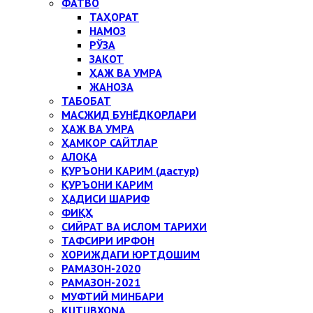
ФАТВО
ТАҲОРАТ
НАМОЗ
РЎЗА
ЗАКОТ
ҲАЖ ВА УМРА
ЖАНОЗА
ТАБОБАТ
МАСЖИД БУНЁДКОРЛАРИ
ҲАЖ ВА УМРА
ҲАМКОР САЙТЛАР
АЛОҚА
ҚУРЪОНИ КАРИМ (дастур)
ҚУРЪОНИ КАРИМ
ҲАДИСИ ШАРИФ
ФИҚҲ
СИЙРАТ ВА ИСЛОМ ТАРИХИ
ТАФСИРИ ИРФОН
ХОРИЖДАГИ ЮРТДОШИМ
РАМАЗОН-2020
РАМАЗОН-2021
МУФТИЙ МИНБАРИ
KUTUBXONA