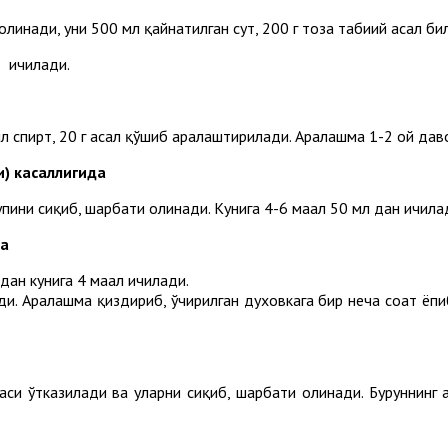
линади, уни 500 мл қайнатилган сут, 200 г тоза табиий асал б
н ичилади.
мл спирт, 20 г асал қўшиб аралаштирилади. Аралашма 1-2 ой дав
) касаллигида
пини сиқиб, шарбати олинади. Кунига 4-6 маҳал 50 мл дан ичила
да
ан кунига 4 маҳал ичилади.
ади. Аралашма қиздириб, ўчирилган духовкага бир неча соат ёп
и ўтказилади ва уларни сиқиб, шарбати олинади. Буруннинг ҳа