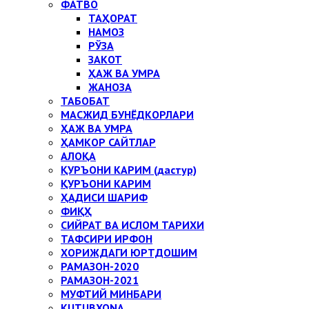
ФАТВО
ТАҲОРАТ
НАМОЗ
РЎЗА
ЗАКОТ
ҲАЖ ВА УМРА
ЖАНОЗА
ТАБОБАТ
МАСЖИД БУНЁДКОРЛАРИ
ҲАЖ ВА УМРА
ҲАМКОР САЙТЛАР
АЛОҚА
ҚУРЪОНИ КАРИМ (дастур)
ҚУРЪОНИ КАРИМ
ҲАДИСИ ШАРИФ
ФИҚҲ
СИЙРАТ ВА ИСЛОМ ТАРИХИ
ТАФСИРИ ИРФОН
ХОРИЖДАГИ ЮРТДОШИМ
РАМАЗОН-2020
РАМАЗОН-2021
МУФТИЙ МИНБАРИ
KUTUBXONA