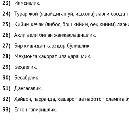
23)
Илмсизлик.
24)
Турар жой (яшайдиган уй, ишхона) ларни озода т
25)
Кийим кечак (либос, бош кийим, оёқ кийим) ларн
26)
Аҳли
аёли
билан
жанжаллашишлик
.
27)
Бир кишидан қарздор бўлишлик.
28)
Меҳ
монга
ҳақорат
ила
қарашлик
.
29)
Беҳаёлик.
30)
Бесабрлик.
31)
Дангасалик.
32)
Ҳайвон
,
парранда
,
ҳашарот
ва
наботот
оламига
з
33)
Ёлғон
гапиришлик
.