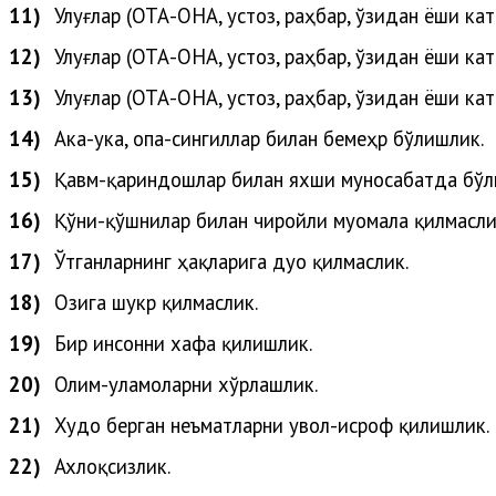
11)
Улуғлар (
ОТА-ОНА, устоз, раҳбар, ўзидан ёши кат
12)
Улуғлар
(
ОТА-ОНА, устоз, раҳбар, ўзидан ёши кат
13)
Улуғлар
(
ОТА-ОНА, устоз, раҳбар, ўзидан ёши кат
14)
Ака-ука, опа-сингиллар билан бемеҳр бўлишлик.
15)
Қавм-қариндошлар билан яхши муносабатда бўл
16)
Қўни-қўшнилар билан чиройли муомала қилмасли
17)
Ўтганларнинг ҳақларига дуо қилмаслик.
18)
Озига шукр қилмаслик.
19)
Бир инсонни хафа қилишлик.
20)
Олим-уламоларни
хўрлашлик
.
21)
Худо
берган
неъматларни
увол-исроф
қилишлик
.
22)
Ахлоқсизлик.