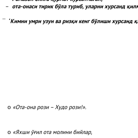
–
ота-онаси тирик бўла туриб, уларни хурсанд қил
“
Кимни умри узун ва ризқи кенг бўлиши хурсанд қ
¯
«
Ота
-она
рози
– Худо
рози
!»
.
o
«
Яхши
ўғ
ил
ота
молини
бийлар
,
o