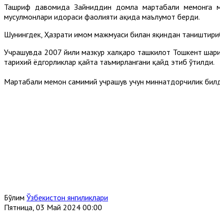
Ташриф давомида Зайниддин домла мартабали меҳмонга мам
мусулмонлари идораси фаолияти ҳақида маълумот берди.
Шунингдек, Ҳазрати имом мажмуаси билан яқиндан таништириб
Учрашувда 2007 йили мазкур халқаро ташкилот Тошкент шаҳри
тарихий ёдгорликлар қайта таъмирлангани қайд этиб ўтилди.
Мартабали меҳмон самимий учрашув учун миннатдорчилик бил
Бўлим
Ўзбекистон янгиликлари
Пятница, 03 Май 2024 00:00