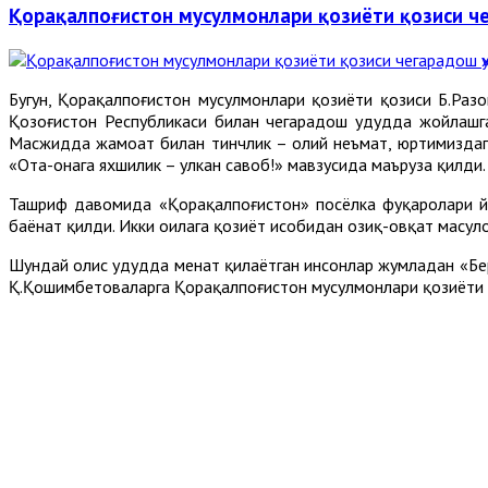
Қорақалпоғистон мусулмонлари қозиёти қозиси 
Бугун, Қорақалпоғистон мусулмонлари қозиёти қозиси Б.Раз
Қозоғистон Республикаси билан чегарадош ҳудудда жойлаш
Масжидда жамоат билан тинчлик – олий неъмат, юртимиздаги
«Ота-онага яхшилик – улкан савоб!» мавзусида маъруза қилди.
Ташриф давомида «Қорақалпоғистон» посёлка фуқаролари йиғ
баёнат қилди. Икки оилага қозиёт ҳисобидан озиқ-овқат маҳс
Шундай олис ҳудудда меҳнат қилаётган инсонлар жумладан «Б
Қ.Қошимбетоваларга Қорақалпоғистон мусулмонлари қозиёти 