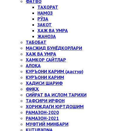
ФАТВО
ТАҲОРАТ
НАМОЗ
РЎЗА
ЗАКОТ
ҲАЖ ВА УМРА
ЖАНОЗА
ТАБОБАТ
МАСЖИД БУНЁДКОРЛАРИ
ҲАЖ ВА УМРА
ҲАМКОР САЙТЛАР
АЛОҚА
ҚУРЪОНИ КАРИМ (дастур)
ҚУРЪОНИ КАРИМ
ҲАДИСИ ШАРИФ
ФИҚҲ
СИЙРАТ ВА ИСЛОМ ТАРИХИ
ТАФСИРИ ИРФОН
ХОРИЖДАГИ ЮРТДОШИМ
РАМАЗОН-2020
РАМАЗОН-2021
МУФТИЙ МИНБАРИ
KUTUBXONA