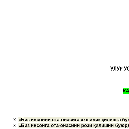
УЛУҒ У
К
Z
«Биз инсонни ота-онасига яхшилик қилишга бу
Z
«Биз инсонга ота-онасини рози қилишни буюрд