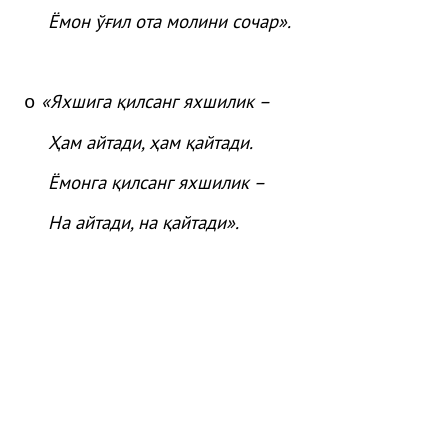
Ёмон
ўғ
ил
ота
молини
сочар
»
.
«Яхшига қилсанг яхшилик –
o
Ҳам айтади, ҳам қайтади.
Ёмонга қилсанг яхшилик –
На айтади, на қайтади».