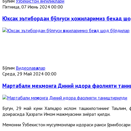
Бўлим
Ўзбекистон янгиликлари
Пятница, 07 Июнь 2024 00:00
Юксак эътибордан бўлғуси ҳожиларимиз беҳад ш
Бўлим
Видеолавҳалар
Среда, 29 Май 2024 00:00
Мартабали меҳмонга Диний идора фаолияти тан
Бугун, 29 май куни Халқаро ислом ташкилотининг Таълим
доирасида Ҳазрати Имом мажмуасини зиёрат қилди.
Меҳмонни Ўзбекистон мусулмонлари идораси раиси ўринбосар