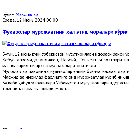
Бўлим
Мақолалар
Среда, 12 Июнь 2024 00:00
Фуқаролар мурожаатини ҳал этиш чоралари кўри
Бугун, 12 июнь куни Ўзбекистон мусулмонлари идораси раиси
Қабул давомида Андижон, Навоий, Тошкент вилоятлари ва 
масалаларидаги арз ва мулоҳазалари эшитилди.
Мулоқотлар давомида муаммолар ечими бўйича маслаҳатлар, м
Масжид ва имомлар фаолиятига оид мурожаатлар кўриб чиқиш
Бу каби қабул жараёнлари Ўзбекистон мусулмонлари идорасини
томонидан амалга оширилмоқда.