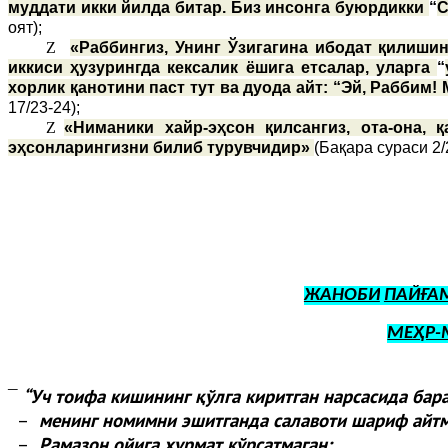
муддати икки йилда битар. Биз инсонга буюрдикки
“
С
оят);
Z
«Раббингиз, Унинг Ўзигагина ибодат қилишин
иккиси ҳузурингда кексалик ёшига етсалар, уларга
“
хорлик қанотини паст тут ва дуода айт: “Эй, Раббим!
17/23-24);
Z
«Ниманики хайр-эҳсон қилсангиз, ота-она,
эҳсонларингизни билиб турувчидир»
(Бақара сураси 2/
ЖАНОБИ
ПАЙҒА
МЕҲР-
“
Уч тоифа кишининг қўлга киритган нарсасида бар
¯
–
менинг номимни эшитганда салавоти шариф айтм
–
Рамазон ойига ҳурмат кўрсатмаган;