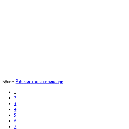
Бўлим
Ўзбекистон янгиликлари
1
2
3
4
5
6
7