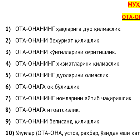
МУҲ
ОТА-О
1)
ОТА-ОНАНИ
НГ
ҳақларига
дуо
қилмаслик
.
2)
ОТА-ОНАНИ беҳурмат қилишлик.
3)
ОТА-ОНАНИ кўнгилларини оғритишлик.
4)
ОТА-ОНАНИНГ хизматларини қилмаслик.
5)
ОТА-ОНАНИНГ дуоларини олмаслик.
6)
ОТА-ОНАГА оқ бўлишлик.
7)
ОТА-ОНАНИНГ номларини айтиб чақиришлик.
8)
ОТА-ОНАГА итоатсизлик.
9)
ОТА-ОНАНИ беписанд қилишлик.
10)
Улуғлар (ОТА-ОНА, устоз, раҳбар, ўзидан ёши ка