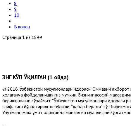
8
9
10
В конец
Страница 1 из 1849
ЭНГ КЎП ЎҚИЛГАН (1 ойда)
© 2016. Ўзбекистон мусулмонлари идораси. Оммавий ахборот 
хоҳлаганча фойдаланишингиз мумкин. Бизнинг асосий мақсадими
беришингизни сўраймиз: “Ўзбекистон мусулмонлари идораси рас
саҳифасига йўналтирилган бўлиши, “хабар беради” сўз бирикмас
Унутманг, маълумот олинганда манзил ва муаллифни кўрсатмасл