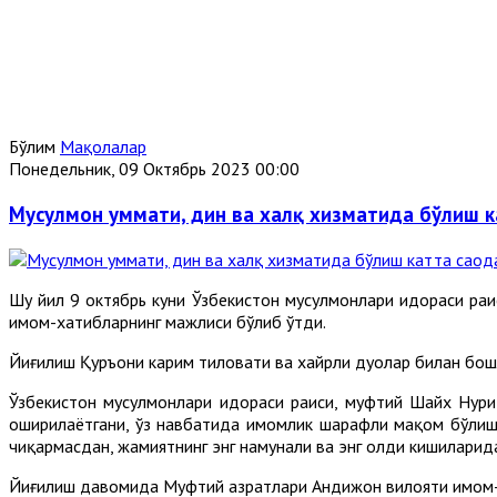
Бўлим
Мақолалар
Понедельник, 09 Октябрь 2023 00:00
Мусулмон уммати, дин ва халқ хизматида бўлиш к
Шу йил 9 октябрь куни Ўзбекистон мусулмонлари идораси ра
имом-хатибларнинг мажлиси бўлиб ўтди.
Йиғилиш Қуръони карим тиловати ва хайрли дуолар билан бош
Ўзбекистон мусулмонлари идораси раиси, муфтий Шайх Нурид
оширилаётгани, ўз навбатида имомлик шарафли мақом бўлиши 
чиқармасдан, жамиятнинг энг намунали ва энг олди кишиларид
Йиғилиш давомида Муфтий ҳазратлари Андижон вилояти имом-х