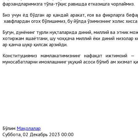
фарзандларимизга тўла-тўқис равишда етказишга чорлаймиз.
Биз учун ёд бўдган ҳар қандай ҳаракат, ғоя ва фикрларга беф
хавфлардан огох бўлишимиз, бу йўлда ўзимизнинг холис хисс
Бугун, дунёнинг турли нуқталарида диний, миллий ва этник мож
хотиржам яшаётгани, шу чоққача миллий ёки диний низолар к
ҳар қанча шукр қилсак арзийди.
Конституциямиз мамлакатимизнинг нафақат ижтимоий — и
муносабатларни ҳимоялашнинг ҳуқуқий асоси бўлиб ҳам хизмат қ
Бўлим
Мақолалар
Суббота, 02 Декабрь 2023 00:00