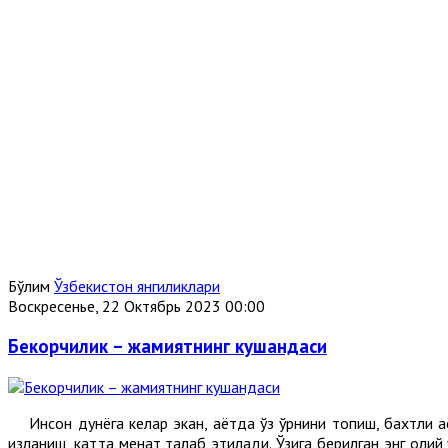
Бўлим
Ўзбекистон янгиликлари
Воскресенье, 22 Октябрь 2023 00:00
Бекорчилик – жамиятнинг кушандаси
Инсон дунёга келар экан, ҳаётда ўз ўрнини топиш, бахтли ҳа
изланиш, катта меҳнат талаб этилади. Ўзига берилган энг оли