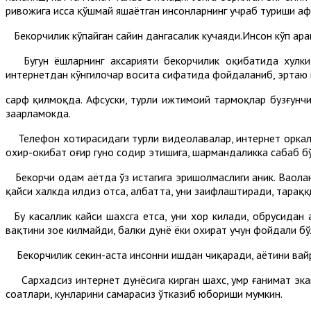
ривожига ҳисса қўшмай яшаётган инсонларнинг учраб туриши аф
Бекорчилик кўпайган сайин дангасалик кучаяди.Инсон кўп ҳара
Бугун ёшларнинг аксарияти бекорчилик оқибатида хулки 
интернетдан кўнгилочар восита сифатида фойдаланиб, эртаю 
сарф қилмоқда. Афсуски, турли ижтимоий тармоқлар бузғунчил
заҳарламокда.
Телефон хотирасидаги турли видеолавҳалар, интернет оркали
охир-окибат оғир гуноҳ содир этишига, шармандаликка сабаб бў
Бекорчи одам ҳаётда ўз истагига эришолмаслиги аник. Ваҳолан
қайси халкда илдиз отса, албатта, уни заифлаштиради, тарақ
Бу касаллик кайси шахсга етса, уни хор килади, обрусидан
вақтини зое килмайди, балки дунë ëки охират учун фойдали бў
Бекорчилик секин-аста инсонни ишдан чиқаради, ҳаётини вайр
Сархадсиз интернет дунёсига кирган шахс, умр ғанимат экан
соатлари, кунларини самарасиз ўтказиб юбориши мумкин.