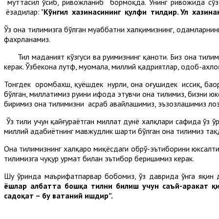
муттасил ўсиб, ривожланиб бормоқда. Унинг ривожида с
ёзадилар: "
Кўнгил хазинасининг қулфи тилдир. Ул хазина
Ўз она тилимизга бўлган муҳаббатни халқимизнинг, одамларни
фахрланамиз.
Тил маданият кўзгуси ва руҳимизнинг қаноти. Биз она тилим
керак. Ўзбекона лутф, муомала, миллий қадриятлар, одоб-ахло
Тонгдек оромбахш, қуёшдек нурли, она оғушидек иссиқ, баҳо
бўлган, миллатимиз руҳини ифода этувчи она тилимиз, бизни юк
биримиз она тилимизни асраб авайлашимиз, эъзозлашимиз лози
Ўз тили учун қайғураётган миллат дунё халқлари сафида ўз ўр
миллий адабиётнинг мавжудлик шарти бўлган она тилимиз тақд
Она тилимизнинг халқаро миқёсдаги обрў-эътиборини юксалти
тилимизга чуқур ҳурмат билан эътибор беришимиз керак.
Шу ўринда маърифатпарвар бобомиз, ўз даврида ўнга яқин д
ёшлар албатта бошқа тилни билиш учун саъй-ҳаракат қил
садоқат – бу ватаний ишдир”.