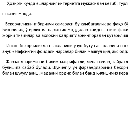
Ҳозирги кунда ёшларнинг интернетга муккасидан кетиб, турли
етказишмокда.
Бекорчиликнинг биринчи самараси бу камбағаллик ва фақр бӯ
Безорилик, ӯғирлик ва наркотик моддалар савдо-сотиғи фақи
жорий тизимлар ва ахлоқий қадриятларнинг орадан кӯтарилиш
Инсон бекорчиликдан сақланиши учун бутун аъзоларини соғлом 
анҳу): «Нафсингни фойдали нарсалар билан машғул қил, акс ҳолд
Фарзандларимизни билим-маърифатли, меҳнатсевар, ғайратли
бўлишига сабаб бўлади. Шунинг учун фарзандларимиз бекорчи
билан шуғулланиш, маданий ҳордиқ билан банд қилишимиз кера