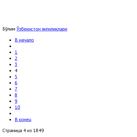
Бўлим
Ўзбекистон янгиликлари
В начало
1
2
3
4
5
6
7
8
9
10
В конец
Страница 4 из 1849