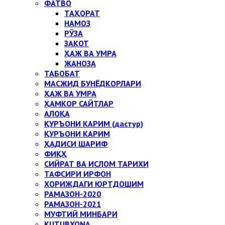
ФАТВО
ТАҲОРАТ
НАМОЗ
РЎЗА
ЗАКОТ
ҲАЖ ВА УМРА
ЖАНОЗА
ТАБОБАТ
МАСЖИД БУНЁДКОРЛАРИ
ҲАЖ ВА УМРА
ҲАМКОР САЙТЛАР
АЛОҚА
ҚУРЪОНИ КАРИМ (дастур)
ҚУРЪОНИ КАРИМ
ҲАДИСИ ШАРИФ
ФИҚҲ
СИЙРАТ ВА ИСЛОМ ТАРИХИ
ТАФСИРИ ИРФОН
ХОРИЖДАГИ ЮРТДОШИМ
РАМАЗОН-2020
РАМАЗОН-2021
МУФТИЙ МИНБАРИ
KUTUBXONA