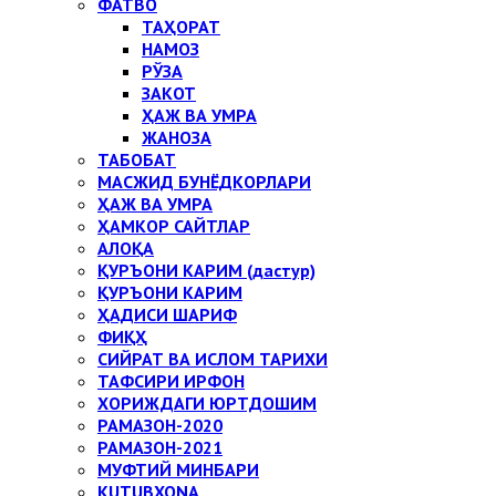
ФАТВО
ТАҲОРАТ
НАМОЗ
РЎЗА
ЗАКОТ
ҲАЖ ВА УМРА
ЖАНОЗА
ТАБОБАТ
МАСЖИД БУНЁДКОРЛАРИ
ҲАЖ ВА УМРА
ҲАМКОР САЙТЛАР
АЛОҚА
ҚУРЪОНИ КАРИМ (дастур)
ҚУРЪОНИ КАРИМ
ҲАДИСИ ШАРИФ
ФИҚҲ
СИЙРАТ ВА ИСЛОМ ТАРИХИ
ТАФСИРИ ИРФОН
ХОРИЖДАГИ ЮРТДОШИМ
РАМАЗОН-2020
РАМАЗОН-2021
МУФТИЙ МИНБАРИ
KUTUBXONA