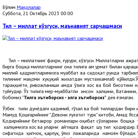
Бўлим
Мақолалар
Суббота, 21 Октябрь 2023 00:00
Тил – миллат кўзгуси, маънавият сарчашмаси
Тил – миллатнинг фахри, ғурури, кўзгуси. Миллатларни ажрати
бирга бошқа миллатларнинг она тилига ҳам ҳурмат билан қар
миллий қадриятларимизга муҳаббат ва садоқат руҳида тарбия
тилининг мақоми хуқуқий жихатдан мустахкамлаб қўйилди.
тараққиёти, ривожланиши ҳамда ўзига хос ва бой бисотини н
туйғудир. Ўз тилига меҳр-муҳаббатли инсон халқини, Ватанин
бобомиз "
Тилга эътиборсиз - элга эътиборсиз"
дея ёзмаган.
Ўзбек тили дунёдаги қадимий, гўзал ва бой тиллардан бири 
Маҳмуд Қошғарийнинг "Девони луғатит турк" китоби, Аҳмад Ясс
Қодирийнинг бетакрор романлари-оқибат сўзларини бошқа т
халқимизга хос ва уларни айтишга фақат шу тил қодирдир. Б
сифатида қипчоқ, қарлуқ, ўғиз лаҳжаларида намоён бўлади.