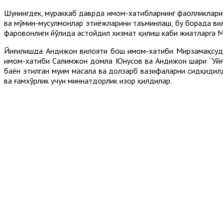
Шунингдек, мураккаб даврда имом-хатибларнинг фаолликлари
ва мўмин-мусулмонлар эҳтиёжларини таъминлаш, бу борада ви
фаровонлиги йўлида астойдил хизмат қилиш каби жиҳатларга Му
Йиғилишда Андижон вилояти бош имом-хатиби Мирзамақсуд
имом-хатиби Салимжон домла Юнусов ва Андижон шаҳри “Уйғу
баён этилган муҳим масала ва долзарб вазифаларни сидқидил
ва ғамхўрлик учун миннатдорлик изҳор қилдилар.