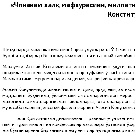
«Чинакам халқ мафкурасини, миллатн
Констит
Шу кунларда мамлакатимизнинг барча ҳудудларида Ўзбекистон
Бу каби тадбирлар Бош қомусимизнинг ғоя ва асосий тамойил
Маълумки Асосий Қонунимизда инсон омилининг ҳуқуқи, ша
оширилаётган кенг миқёсли ислоҳотлар туфайли ўз исботини 
Мамлакатимиз мусулмонлари ҳам диний, маърифий қадриятларни
Асосий Қонунимизда жинси, миллати, дини, ирқи, ёши, эътиқо
модданинг йўқлигида, ўйлаймизки аждодларимиздан мерос б
давомида аждодларимиздан авлодларга, ота-оналардан фа
муносабатларнинг, инсоний фазилатларнинг Асосий Қонунимизда
Бош Қомусимизда динимизнинг равнақи учун кенг имтиёзл
пайти турли миллат ва конфессиялар вакиллари ўртасида ўзар
эга бўлганларнинг бир заминда эзгу ниятлар йўлида ҳамкор ва ҳ