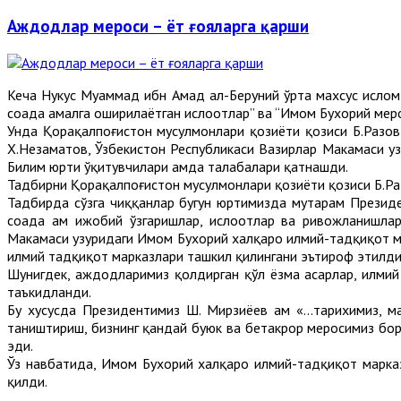
Аждодлар мероси – ёт ғояларга қарши
Кеча Нукус Муҳаммад ибн Аҳмад ал-Беруний ўрта махсус исло
соҳада амалга оширилаётган ислоҳотлар” ва “Имом Бухорий мер
Унда Қорақалпоғистон мусулмонлари қозиёти қозиси Б.Разов
Х.Незаматов, Ўзбекистон Республикаси Вазирлар Маҳкамаси 
Билим юрти ўқитувчилари ҳамда талабалари қатнашди.
Тадбирни Қорақалпоғистон мусулмонлари қозиёти қозиси Б.Ра
Тадбирда сўзга чиққанлар бугун юртимизда муҳтарам Презид
соҳада ҳам ижобий ўзгаришлар, ислоҳотлар ва ривожланишла
Маҳкамаси ҳузуридаги Имом Бухорий халқаро илмий-тадқиқот 
илмий тадқиқот марказлари ташкил қилингани эътироф этилди
Шунигдек, аждодларимиз қолдирган қўл ёзма асарлар, илмий
таъкидланди.
Бу хусусда Президентимиз Ш. Мирзиёев ҳам «...тарихимиз, м
таништириш, бизнинг қандай буюк ва бетакрор меросимиз бор
эди.
Ўз навбатида, Имом Бухорий халқаро илмий-тадқиқот марка
қилди.