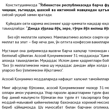
Конституциямизда
“Ўзбекистон республикасида барча фуқ
чиқиши, эътиқоди, шахсий ва ижтимоий мавқеидан қатъи
сиёсий-ҳуқуқий замин яратади.
Қуйидаги ояти карима инсоннинг қадр-қиммати нақадар юқори э
таъкидлайди:
“Динда зўрлаш йўқ, зеро, тўғри йўл янглиш 
Биз кўп миллатли халқмиз. Мамлакатимиз аҳолиси ҳозирги ку
миллат ва элат – бир неча дин, ўн олтита конфессия вакиллари
Мустақил она диёримизда яшовчи барча халқлар томонидан иқ
белгилаб қўйилган. Асосий Қонунимизнинг 31-моддасида "Ҳамм
алоҳида таъкидланган. Муқаддас Ислом дини қадриятлари бой
"Биз ўз миллатимизни мана шу муқаддас диндан айри холда а
уларсиз биз ўзлигимизни йўқотамиз".
Асосий Қонунимиз моддаларида нафақат халқчил тамойиллариг
Минг афсуслар бўлсинки, асосий Қонунимизнинг мазкур 31-
ҳоллари ҳамон учрамоқда. Улар ғаразли ҳаракатларини турли ф
бир диний маълумоти бўлмаган ёки турли ёт таъсирларга б
моддий-маънавий қийинчиликлар бахонасида хорижий миссион
бериб қўйишмоқда. Шу муносабат билан барчани огоҳликка