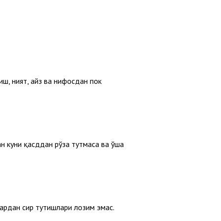
ш, ният, ҳайз ва нифосдан пок
ан куни қасддан рўза тутмаса ва ўша
ардан сир тутишлари лозим эмас.