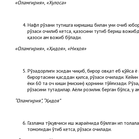
«Оламгирия», «Хулоса»
Нафл рўзани тутишга киришиш билан уни очиб юбор
рўзаси очилиб кетса, қазосини тутиб бериш вожибдур
қазоси ҳам вожиб бўлади.
«Оламгирия», «Ҳидоя», «Ниҳоя»
Рўзадорлиги эсидан чиқиб, бирор овқат еб қўйса ё
бирортасини қасддан қилса, рўзаси очилади. Кейин
ёки 60 та оч киши (мискин) қорнини тўйғизади. Рўз
рўзасини тутадилар. Аёли розилик берган бўлса, у ҳ
“Оламгирия”, “Ҳидоя”
Газлама тўқувчиси иш жараёнида бўялган ип толала
томоғидан ўтиб кетса, рўзаси очилади.