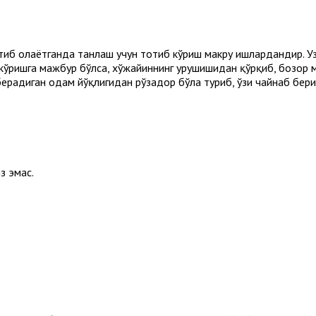
иб олаётганда танлаш учун тотиб кўриш макруҳ ишлардандир. Узр
кўришга мажбур бўлса, хўжайиннинг урушишидан қўрқиб, бозор 
берадиган одам йўқлигидан рўзадор бўла туриб, ўзи чайнаб бериш
з эмас.