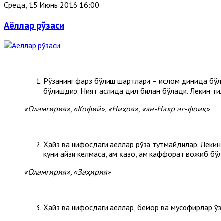
Среда, 15 Июнь 2016 16:00
Аёллар рўзаси
Рўзанинг фарз бўлиш шартлари – ислом динида бўлиш
бўлишдир. Ният аслида дил билан бўлади. Лекин ти
«Оламгирия», «Кофий», «Ниҳоя», «ан-Наҳр ал-фоиқ»
Ҳайз ва нифосдаги аёллар рўза тутмайдилар. Лекин 
куни ҳайзи келмаса, ҳам қазо, ҳам каффорат вожиб бў
«Оламгирия», «Заҳирия»
Ҳайз ва нифосдаги аёллар, бемор ва мусофирлар ў