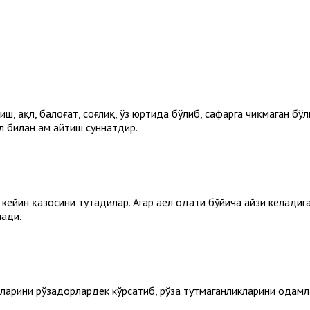
, ақл, балоғат, соғлиқ, ўз юртида бўлиб, сафарга чиқмаган бўли
л билан ҳам айтиш суннатдир.
кейин қазосини тутадилар. Агар аёл одати бўйича ҳайзи келадиг
лади.
зларини рўзадорлардек кўрсатиб, рўза тутмаганликларини одамл