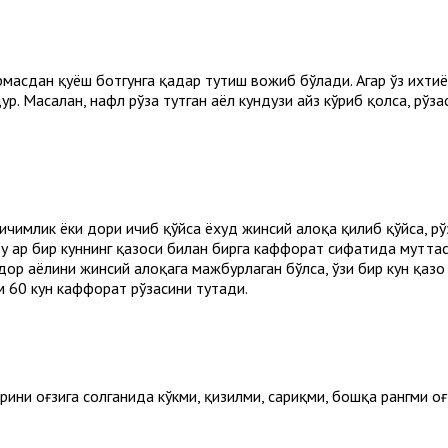
масдан қуёш ботгунга қадар тутиш вожиб бўлади. Агар ўз ихти
. Масалан, нафл рўза тутган аёл кундузи ҳайз кўриб қолса, рўза
 ичимлик ёки дори ичиб қўйса ёхуд жинсий алоқа қилиб қўйса, 
 у ҳар бир куннинг қазоси билан бирга каффорат сифатида мутта
адор аёлини жинсий алоқага мажбурлаган бўлса, ўзи бир кун қазо
ам 60 кун каффорат рўзасини тутади.
рини оғзига солганида кўкми, қизилми, сариқми, бошқа рангми о