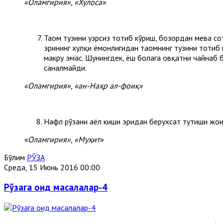
«Оламгирия», «Хулоса»
Таом тузини узрсиз тотиб кўриш, бозордан мева сот
эрининг хулқи ёмонлигидан таомнинг тузини тотиб 
макруҳ эмас. Шунингдек, ёш болага овқатни чайнаб 
саналмайди.
«Оламгирия», «ан-Наҳр ал-фоиқ»
Нафл рўзани аёл киши эридан берухсат тутиши жои
«Оламгирия», «Муҳит»
Бўлим
РЎЗА
Среда, 15 Июнь 2016 00:00
Рўзага оид масалалар-4