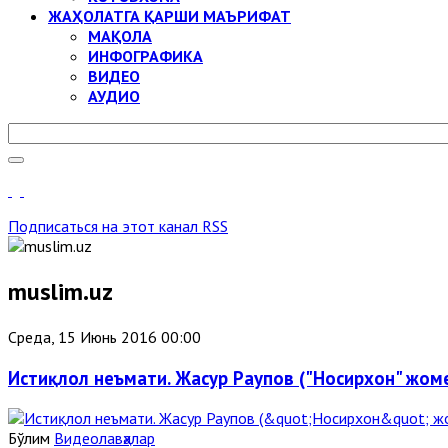
ЖАҲОЛАТГА ҚАРШИ МАЪРИФАТ
МАҚОЛА
ИНФОГРАФИКА
ВИДЕО
АУДИО
Подписаться на этот канал RSS
muslim.uz
Среда, 15 Июнь 2016 00:00
Истиқлол неъмати. Жасур Раупов ("Носирхон" жо
Бўлим
Видеолавҳалар