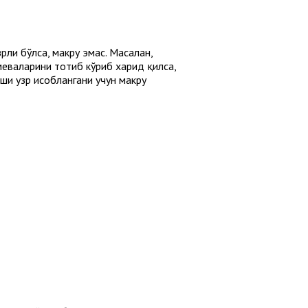
ли бўлса, макруҳ эмас. Масалан,
меваларини тотиб кўриб харид қилса,
и узр ҳисоблангани учун макруҳ