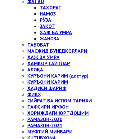
ФАТВО
ТАҲОРАТ
НАМОЗ
РЎЗА
ЗАКОТ
ҲАЖ ВА УМРА
ЖАНОЗА
ТАБОБАТ
МАСЖИД БУНЁДКОРЛАРИ
ҲАЖ ВА УМРА
ҲАМКОР САЙТЛАР
АЛОҚА
ҚУРЪОНИ КАРИМ (дастур)
ҚУРЪОНИ КАРИМ
ҲАДИСИ ШАРИФ
ФИҚҲ
СИЙРАТ ВА ИСЛОМ ТАРИХИ
ТАФСИРИ ИРФОН
ХОРИЖДАГИ ЮРТДОШИМ
РАМАЗОН-2020
РАМАЗОН-2021
МУФТИЙ МИНБАРИ
KUTUBXONA