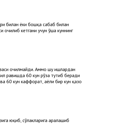
ёри билан ёки бошқа сабаб билан
си очилиб кетгани учун ўша куннинг
рўзаси очилмайди. Аммо шу ишлардан
сил равишда 60 кун рўза тутиб беради
 ва 60 кун каффорат, аёли бир кун қазо
ғзига юқиб, сўлакларига аралашиб