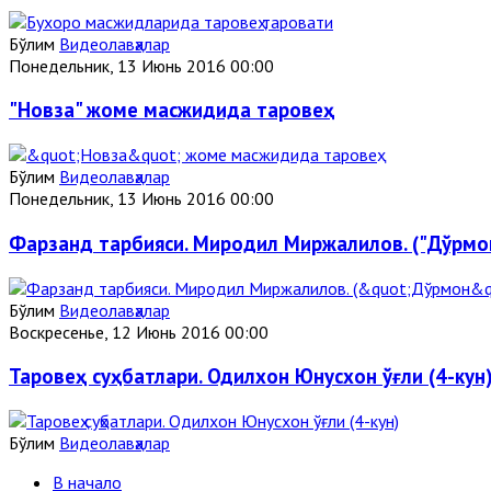
Бўлим
Видеолавҳалар
Понедельник, 13 Июнь 2016 00:00
"Новза" жоме масжидида таровеҳ
Бўлим
Видеолавҳалар
Понедельник, 13 Июнь 2016 00:00
Фарзанд тарбияси. Миродил Миржалилов. ("Дўрм
Бўлим
Видеолавҳалар
Воскресенье, 12 Июнь 2016 00:00
Таровеҳ суҳбатлари. Одилхон Юнусхон ўғли (4-кун
Бўлим
Видеолавҳалар
В начало