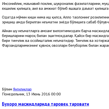
Инсонийлик, маънавий поклик, шукроналик фазилатларини, муқа
яхшилик қилишга, аҳил ва ҳамжиҳат бўлиб яшашга даъват қилиш
Одатда мўмин киши нима иш қилса, Аллоҳ таолонинг розилигини 
эришиш ҳамда берилган неъматни зиёда бўлишига сабаб бўлувч
Айнан шу неъматларга ҳамоҳанг вилоятимиздаги барча масжид
беришларини мароқ билан эшитмоқдалар. Қайси бир масжидга 
бири тинчлик ва осойишталик неъматидир. Тинчлик ва хотирж
Фарзандларимизнинг қувноқ овозлари беғуборлик билан жара
Бўлим
Янгиликлар
Понедельник, 13 Июнь 2016 00:00
Бухоро масжидларида таровеҳ таровати