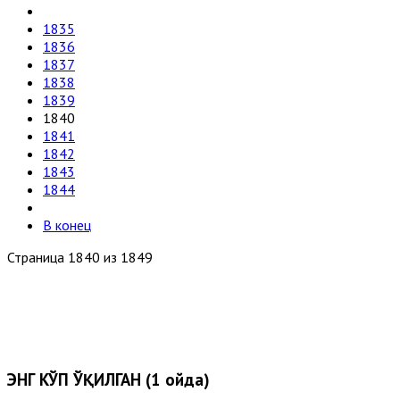
1835
1836
1837
1838
1839
1840
1841
1842
1843
1844
В конец
Страница 1840 из 1849
ЭНГ КЎП ЎҚИЛГАН (1 ойда)