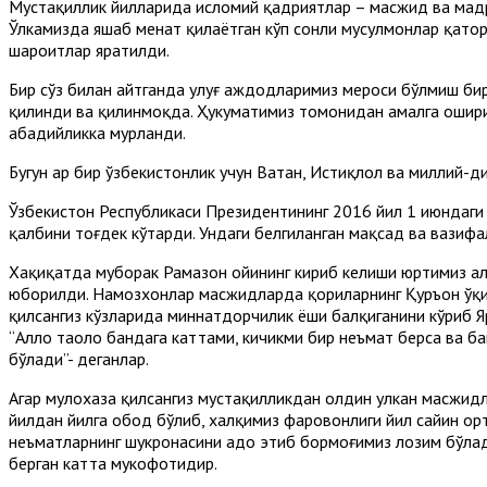
Мустақиллик йилларида исломий қадриятлар – масжид ва мадра
Ўлкамизда яшаб меҳнат қилаётган кўп сонли мусулмонлар қато
шароитлар яратилди.
Бир сўз билан айтганда улуғ аждодларимиз мероси бўлмиш бир
қилинди ва қилинмоқда. Ҳукуматимиз томонидан амалга ошири
абадийликка муҳрланди.
Бугун ҳар бир ўзбекистонлик учун Ватан, Истиқлол ва миллий-
Ўзбекистон Республикаси Президентининг 2016 йил 1 июндаги
қалбини тоғдек кўтарди. Ундаги белгиланган мақсад ва вазифа
Хақиқатда муборак Рамазон ойининг кириб келиши юртимиз аҳ
юборилди. Намозхонлар масжидларда қориларнинг Қуръон ўқиб
қилсангиз кўзларида миннатдорчилик ёши балқиганини кўриб Яр
“Аллоҳ таоло бандага каттами, кичикми бир неъмат берса ва ба
бўлади”- деганлар.
Агар мулохаза қилсангиз мустақилликдан олдин улкан масжидл
йилдан йилга обод бўлиб, халқимиз фаровонлиги йил сайин ор
неъматларнинг шукронасини адо этиб бормоғимиз лозим бўлади. 
берган катта мукофотидир.