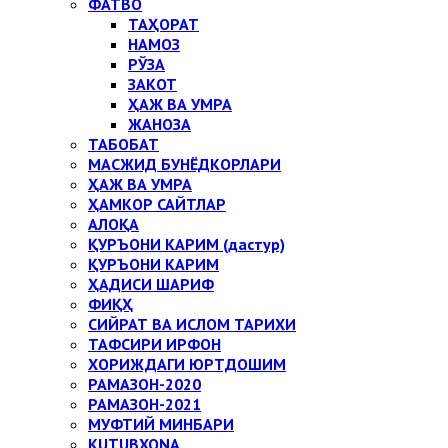
ФАТВО
ТАҲОРАТ
НАМОЗ
РЎЗА
ЗАКОТ
ҲАЖ ВА УМРА
ЖАНОЗА
ТАБОБАТ
МАСЖИД БУНЁДКОРЛАРИ
ҲАЖ ВА УМРА
ҲАМКОР САЙТЛАР
АЛОҚА
ҚУРЪОНИ КАРИМ (дастур)
ҚУРЪОНИ КАРИМ
ҲАДИСИ ШАРИФ
ФИҚҲ
СИЙРАТ ВА ИСЛОМ ТАРИХИ
ТАФСИРИ ИРФОН
ХОРИЖДАГИ ЮРТДОШИМ
РАМАЗОН-2020
РАМАЗОН-2021
МУФТИЙ МИНБАРИ
KUTUBXONA