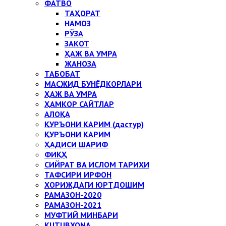
ФАТВО
ТАҲОРАТ
НАМОЗ
РЎЗА
ЗАКОТ
ҲАЖ ВА УМРА
ЖАНОЗА
ТАБОБАТ
МАСЖИД БУНЁДКОРЛАРИ
ҲАЖ ВА УМРА
ҲАМКОР САЙТЛАР
АЛОҚА
ҚУРЪОНИ КАРИМ (дастур)
ҚУРЪОНИ КАРИМ
ҲАДИСИ ШАРИФ
ФИҚҲ
СИЙРАТ ВА ИСЛОМ ТАРИХИ
ТАФСИРИ ИРФОН
ХОРИЖДАГИ ЮРТДОШИМ
РАМАЗОН-2020
РАМАЗОН-2021
МУФТИЙ МИНБАРИ
KUTUBXONA