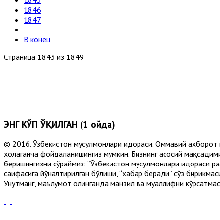
1845
1846
1847
В конец
Страница 1843 из 1849
ЭНГ КЎП ЎҚИЛГАН (1 ойда)
© 2016. Ўзбекистон мусулмонлари идораси. Оммавий ахборот 
хоҳлаганча фойдаланишингиз мумкин. Бизнинг асосий мақсадими
беришингизни сўраймиз: “Ўзбекистон мусулмонлари идораси рас
саҳифасига йўналтирилган бўлиши, “хабар беради” сўз бирикмас
Унутманг, маълумот олинганда манзил ва муаллифни кўрсатмасл