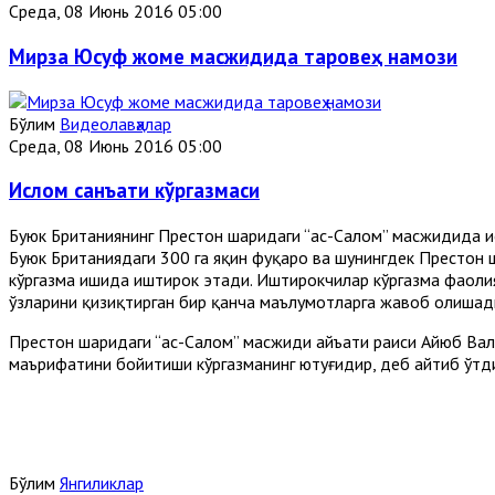
Среда, 08 Июнь 2016 05:00
Мирза Юсуф жоме масжидида таровеҳ намози
Бўлим
Видеолавҳалар
Среда, 08 Июнь 2016 05:00
Ислом санъати кўргазмаси
Буюк Британиянинг Престон шаҳридаги “ас-Салом” масжидида и
Буюк Британиядаги 300 га яқин фуқаро ва шунингдек Престон ш
кўргазма ишида иштирок этади. Иштирокчилар кўргазма фаоли
ўзларини қизиқтирган бир қанча маълумотларга жавоб олишад
Престон шаҳридаги “ас-Салом” масжиди ҳайъати раиси Айюб В
маърифатини бойитиши кўргазманинг ютуғидир, деб айтиб ўтд
Бўлим
Янгиликлар