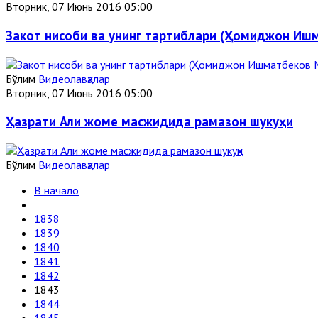
Вторник, 07 Июнь 2016 05:00
Закот нисоби ва унинг тартиблари (Ҳомиджон И
Бўлим
Видеолавҳалар
Вторник, 07 Июнь 2016 05:00
Ҳазрати Али жоме масжидида рамазон шукуҳи
Бўлим
Видеолавҳалар
В начало
1838
1839
1840
1841
1842
1843
1844