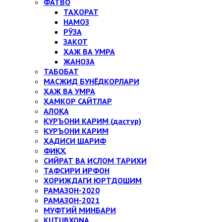
ФАТВО
ТАҲОРАТ
НАМОЗ
РЎЗА
ЗАКОТ
ҲАЖ ВА УМРА
ЖАНОЗА
ТАБОБАТ
МАСЖИД БУНЁДКОРЛАРИ
ҲАЖ ВА УМРА
ҲАМКОР САЙТЛАР
АЛОҚА
ҚУРЪОНИ КАРИМ (дастур)
ҚУРЪОНИ КАРИМ
ҲАДИСИ ШАРИФ
ФИҚҲ
СИЙРАТ ВА ИСЛОМ ТАРИХИ
ТАФСИРИ ИРФОН
ХОРИЖДАГИ ЮРТДОШИМ
РАМАЗОН-2020
РАМАЗОН-2021
МУФТИЙ МИНБАРИ
KUTUBXONA