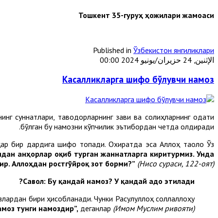
Тошкент 35-гуруҳ ҳожилари жамоаси
Published in
Ўзбекистон янгиликлари
الإثنين, 24 حزيران/يونيو 2024 00:00
Касалликларга шифо бўлувчи намоз
инг суннатлари, тақводорларнинг завқи ва солиҳларнинг одати
бўлган бу намозни кўпчилик эътибордан четда қолдиради.
, ҳар бир дардига шифо топади. Охиратда эса Аллоҳ таоло Ўз
идан анҳорлар оқиб турган жаннатларга киритурмиз. Унда
ир. Аллоҳдан ростгўйроқ зот борми?”
(Нисо
сураси,
122
-оят
).
Савол: Бу
қандай намоз
? У қандай
адо этилади?
злардан бири ҳисобланади. Чунки Расулуллоҳ соллаллоҳу
амоз тунги намоздир
”,
деганлар
(Имом
Муслим ривоят
и)