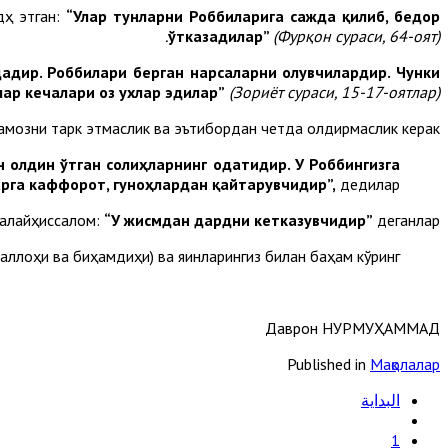
дҳ этган:
“Улар тунларни Роббиларига сажда қилиб, бедор
ўтказадилар”
(Фурқон сураси, 64-оят).
дадир.
Роббилари берган нарсаларни олувчилардир. Чунки
ар кечалари оз ухлар эдилар”
(Зориёт сураси, 15-17-оятлар).
амозни тарк этмаслик ва эътибордан четда қолдирмаслик керак”.
н олдин ўтган солиҳларнинг одатидир. У Роббингизга
арга каффорот, гуноҳлардан қайтарувчидир”,
дедилар.
 алайҳиссалом:
“У жисмдан дардни кетказувчидир”
деганлар.
наллоҳи ва биҳамдиҳи) ва яқинларингиз билан баҳам кўринг.
Даврон НУРМУҲАММАД
Published in
Мақолалар
البداية
1