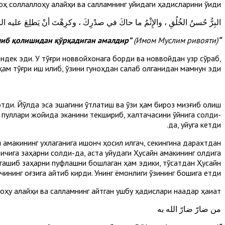
ҳ соллаллоҳу алайҳи ва салламнинг қуйидаги ҳа­дисларини ўқиди:
ُّ حُسنُ الخُلُقِ ، والإِثْمُ ما حاكَ في صدْرِكَ ، وكرِهْتَ أنْ يَطلِعَ عليه الناسُ
”
(Имом Муслим ривояти).
“Яхшилик гўзал хулқдир. Гуноҳ бу – қалбингни қийнаган ва сен бошқалар уни билиб қолишидан қўрқадиган амалдир
андек эди. У тўғри новвойхонага борди ва новвойдан узр сўраб,
ҳам тўғри иш қилиб, ўзини гуноҳдан сақлаб қолганидан мамнун эди.
отди. Йўлда эса эшагини ўтлатиш ва ўзи ҳам бироз мизғиб олиш
н пуллари жойида эканини текшириб, халтачасини қўйнига солди-
да, уйқуга кетди.
н амакининг ухлаганига ишонч ҳосил қилгач, секингина дарахтдан
 ичига заҳарни солди-да, аста уйқудаги Ҳусайн амакининг олдига
энгашиб заҳарни пуфлашни бошлаган ҳам эдики, тўсатдан Ҳусайн
ининг оғзига қайтиб кирди. Унинг ёмонлиги ўзининг бошига етди.
у алайҳи ва салламнинг айтган ушбу ҳадислари нақадар ҳақиқат:
من ضارّ ضارّ الله به