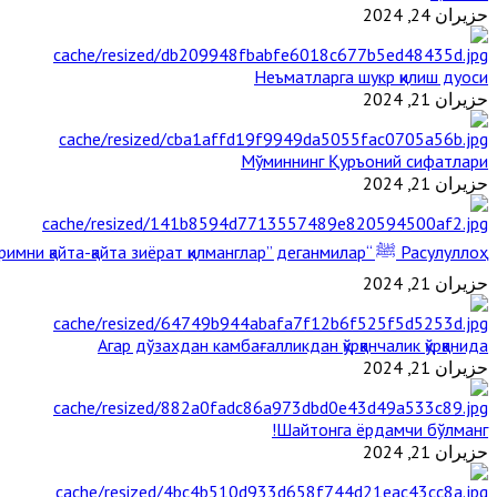
حزيران 24, 2024
Неъматларга шукр қилиш дуоси
حزيران 21, 2024
Мўминнинг Қуръоний сифатлари
حزيران 21, 2024
Расулуллоҳ ﷺ “Қабримни қайта-қайта зиёрат қилманглар” деганмилар?
حزيران 21, 2024
Агар дўзахдан камбағалликдан қўрққанчалик қўрққанида
حزيران 21, 2024
Шайтонга ёрдамчи бўлманг!
حزيران 21, 2024