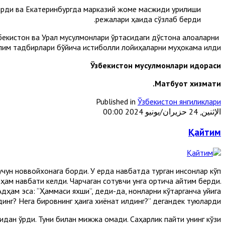
рди ва Екатеринбургда марказий жоме масжиди қурилиши
режалари ҳақида сўзлаб берди.
бекистон ва Урал мусулмонлари ўртасидаги дўстона алоқаларни
лим тадбирлари бўйича истиқболли лойиҳаларни муҳокама қилди.
Ўзбекистон мусулмонлари идораси
.
М
атбуот хизмати
Published in
Ўзбекистон янгиликлари
الإثنين, 24 حزيران/يونيو 2024 00:00
Қайтим
 учун новвойхонага борди. У ерда нав­батда турган инсонлар кўп
ам навбати келди. Чарчаган сотувчи унга ортиқча қайтим берди.
 Адҳам эса: “Ҳаммаси яхши”, деди-да, нонларни кўтарганча уйига
динг? Нега бировнинг ҳаққига хиёнат қилдинг?” дегандек туюларди.
дан қўрқди. Туни билан мижжа қоқмади. Саҳарлик пайти унинг кўзи