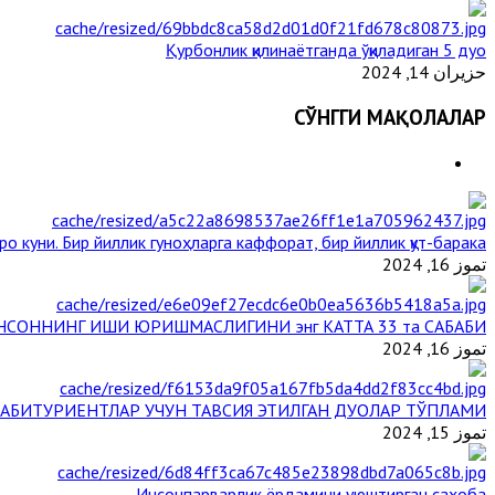
Қурбонлик қилинаётганда ўқиладиган 5 дуо
حزيران 14, 2024
СЎНГГИ МАҚОЛАЛАР
ро куни. Бир йиллик гуноҳларга каффорат, бир йиллик қут-барака
تموز 16, 2024
НСОННИНГ ИШИ ЮРИШМАСЛИГИНИ энг КАТТА 33 та САБАБИ
تموز 16, 2024
АБИТУРИЕНТЛАР УЧУН ТАВСИЯ ЭТИЛГАН ДУОЛАР ТЎПЛАМИ
تموز 15, 2024
Инсонпарварлик ёрдамини уюштирган саҳоба