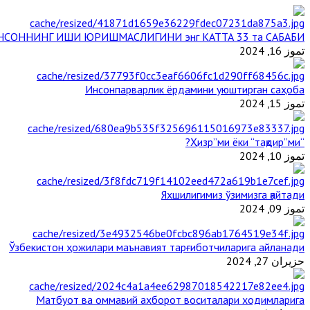
НСОННИНГ ИШИ ЮРИШМАСЛИГИНИ энг КАТТА 33 та САБАБИ
تموز 16, 2024
Инсонпарварлик ёрдамини уюштирган саҳоба
تموز 15, 2024
“Ҳизр”ми ёки “тақдир”ми?
تموز 10, 2024
Яхшилигимиз ўзимизга қайтади
تموز 09, 2024
Ўзбекистон ҳожилари маънавият тарғиботчиларига айланади
حزيران 27, 2024
Матбуот ва оммавий ахборот воситалари ходимларига