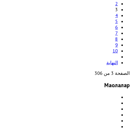
2
3
4
5
6
7
8
9
10
النهاية
الصفحة 3 من 306
Мақолалар