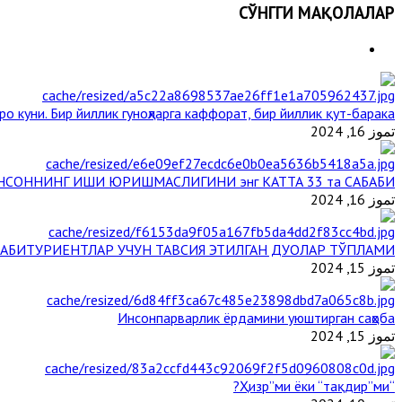
СЎНГГИ МАҚОЛАЛАР
о куни. Бир йиллик гуноҳларга каффорат, бир йиллик қут-барака
تموز 16, 2024
НСОННИНГ ИШИ ЮРИШМАСЛИГИНИ энг КАТТА 33 та САБАБИ
تموز 16, 2024
АБИТУРИЕНТЛАР УЧУН ТАВСИЯ ЭТИЛГАН ДУОЛАР ТЎПЛАМИ
تموز 15, 2024
Инсонпарварлик ёрдамини уюштирган саҳоба
تموز 15, 2024
“Ҳизр”ми ёки “тақдир”ми?