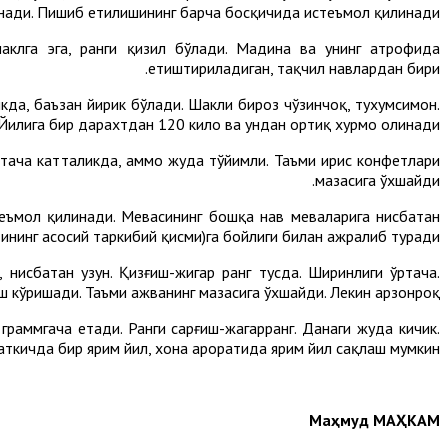
нади. Пишиб етилишининг барча босқичида истеъмол қилинади.
аклга эга, ранги қизил бўлади. Мадина ва унинг атрофида
етиштириладиган, тақчил навлардан бири.
кда, баъзан йирик бўлади. Шакли бироз чўзинчоқ, тухумсимон.
. Йилига бир дарахтдан 120 кило ва ундан ортиқ хурмо олинади.
ўртача катталикда, аммо жуда тўйимли. Таъми ирис конфетлари
мазасига ўхшайди.
стеъмол қилинади. Мевасининг бошқа нав меваларига нисбатан
тининг асосий таркибий қисми)га бойлиги билан ажралиб туради.
нисбатан узун. Қизғиш-жигар ранг тусда. Ширинлиги ўртача.
ш кўришади. Таъми ажванинг мазасига ўхшайди. Лекин арзонроқ.
раммгача етади. Ранги сарғиш-жагарранг. Данаги жуда кичик.
аткичда бир ярим йил, хона ҳароратида ярим йил сақлаш мумкин.
Маҳмуд МАҲКАМ