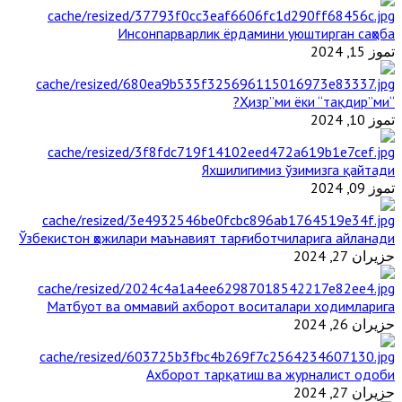
Инсонпарварлик ёрдамини уюштирган саҳоба
تموز 15, 2024
“Ҳизр”ми ёки “тақдир”ми?
تموز 10, 2024
Яхшилигимиз ўзимизга қайтади
تموز 09, 2024
Ўзбекистон ҳожилари маънавият тарғиботчиларига айланади
حزيران 27, 2024
Матбуот ва оммавий ахборот воситалари ходимларига
حزيران 26, 2024
Ахборот тарқатиш ва журналист одоби
حزيران 27, 2024