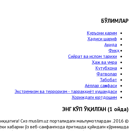
БЎЛИМЛАР
Қуръони карим
Ҳадиси шариф
Ақида
Фиқҳ
Сийрат ва ислом тарихи
Ҳаж ва умра
Кутубхона
Фатволар
Табобат
Аёллар саҳифаси
Экстремизм ва терроризм - тарраққиёт кушандаси
Хориждаги юртдошим
ЭНГ КЎП ЎҚИЛГАН (1 ойда)
и диққатига! Сиз muslim.uz порталидаги маълумотлардан
 ёки хабарни ўз веб-саҳифангизда ёритишда қуйидаги кўринишда