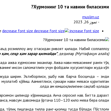
Хурмонинг 10 та навини биласизми?
muslim.uz
- تموز 26, 2023
e
decrease font size
increase font size
аъд розияллоҳу анҳу отасидан ривоят қилади. Набий соллаллоҳу
р ҳам, сеҳр ҳам зарар қилмайди”
, дедилар
(Муттафақун алайҳ)
нада ажва хурмосини экканлар. Ажва нави мевасининг ранги тўқ
ванинг инсон саломатлиги учун фойдали хусусиятлари жуда кўп.
и жуда ширин. Эътиборлиси, ушбу нав барча босқичда – энди
и музлатиб қўйиш. Аҳамиятлиси, суккари нави меваси қуритилган
ҳолда ҳам юмшоқлилигини сақлаб қолади.
арсимон цилиндр кўринишида. Анча серҳосил нав. Битта дарахт
анса, мавсум давомида ўртача 110–120 кило мева бера олади.
а, тўлиқ пишганда тилла ранг-қизғиш тусда бўлади. Пўстлоғи