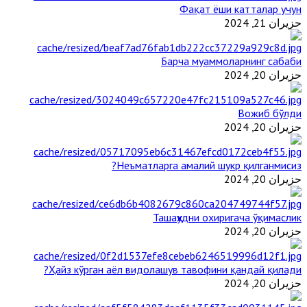
Фақат ёши катталар учун
حزيران 21, 2024
Барча муаммоларнинг сабаби
حزيران 20, 2024
Вожиб бўлди
حزيران 20, 2024
Неъматларга амалий шукр қилганмисиз?
حزيران 20, 2024
Ташаҳҳудни охиригача ўқимаслик
حزيران 20, 2024
Ҳайз кўрган аёл видолашув тавофини қандай қилади?
حزيران 20, 2024