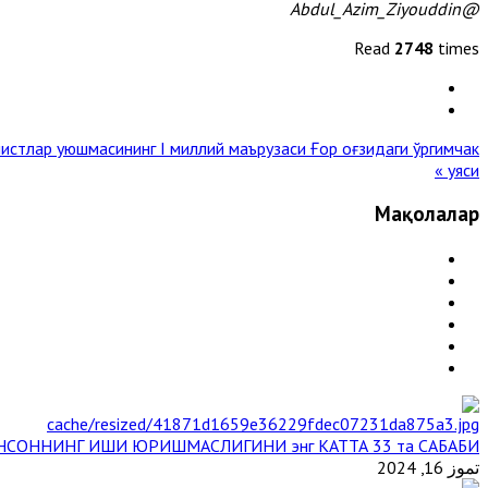
@Abdul_Azim_Ziyouddin
Read
2748
times
истлар уюшмасининг I миллий маърузаси
Ғор оғзидаги ўргимчак
уяси »
Мақолалар
НСОННИНГ ИШИ ЮРИШМАСЛИГИНИ энг КАТТА 33 та САБАБИ
تموز 16, 2024