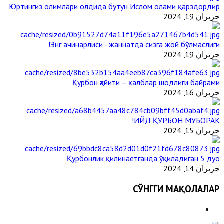
Юртингиз олимлари олдида бутун Ислом олами қарздордир
حزيران 19, 2024
Энг ачинарлиси - жаннатда сизга жой бўлмаслиги!
حزيران 19, 2024
Қурбон ҳайити – қалблар шодлиги байрами
حزيران 16, 2024
ИЙД ҚУРБОН МУБОРАК!
حزيران 15, 2024
Қурбонлик қилинаётганда ўқиладиган 5 дуо
حزيران 14, 2024
СЎНГГИ МАҚОЛАЛАР