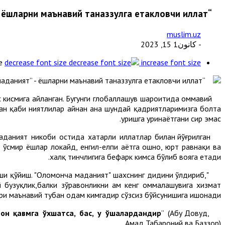
“Оломонча маданият” - ёшларни маънавий таназзулга етакловчи иллат.
muslim.uz
- كانون1 15, 2023
e
decrease font size
increase font size
 кисмига айланган. Бугунги глобаллашув шароитида оммавий
ан қабиҳ ниятлилар айнан ана шундай қадриятларимизга болта
уришга уринаётгани сир эмас.
маданият никоби остида хатарли иллатлар билан йўғрилган
ўсмир ёшлар локайд, енгил-елпи ҳаëтга ошно, юрт равнақи ва
халқ тинчлигига бефарк кимса бўлиб вояга етади.
ши қўйиш. "Оломонча маданият" шахснинг дидини ўлдириб,
бузуқлик,балки зўравонликни ҳам кенг оммалашувига хизмат
и маънавий тубан одам кимгадир сўзсиз бўйсунишига ишонади.
он қавмга ўхшатса, бас, у ўшалардандир
” (Абу Довуд,
Ибн Умар (розияллоҳу анҳу) Расулуллох (соллаллоҳу алайҳи ва саллам)дан ривоят қилади: "
Аҳмад,Табароний ва Баззор).