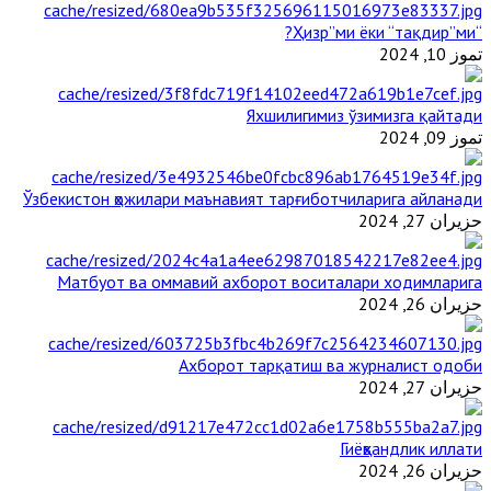
“Ҳизр”ми ёки “тақдир”ми?
تموز 10, 2024
Яхшилигимиз ўзимизга қайтади
تموز 09, 2024
Ўзбекистон ҳожилари маънавият тарғиботчиларига айланади
حزيران 27, 2024
Матбуот ва оммавий ахборот воситалари ходимларига
حزيران 26, 2024
Ахборот тарқатиш ва журналист одоби
حزيران 27, 2024
Гиёҳвандлик иллати
حزيران 26, 2024