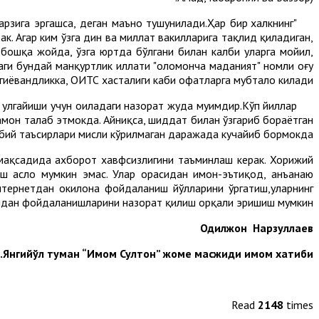
тарзига эргашса, деган маъно тушунилади.Ҳар бир халкнинг
к. Агар ким ўзга дин ва миллат вакилларига тақлид қиладиган,
и бошқа жойда, ўзга юртда бўлгани билан калби уларга мойил,
даги бундай манқуртлик иллати "оломонча маданият" номли оғу
иёҳвандликка, ОИТС хасталиги каби офатларга мубтало килади.
 улгайиши учун оиладаги назорат жуда муҳимдир.Кўп йиллар
амон талаб этмокда. Айниқса, шиддат билан ўзгариб бораётган
албий таъсирлари мисли кўрилмаган даражада кучайиб бормокда.
 мақсадида ахборот хавфсизлигини таъминлаш керак. Хорижий
ш асло мумкин эмас. Улар орасидан имон-эътиқод, анъанаю
нтернетдан окилона фойдаланиш йўлларини ўргатиш,уларнинг
идан фойдаланишларини назорат қилиш орқали эришиш мумкин.
Одилжон Нарзуллаев
Янгийўл туман “Имом Султон” жоме масжиди имом хатиби.
Read
2148
times