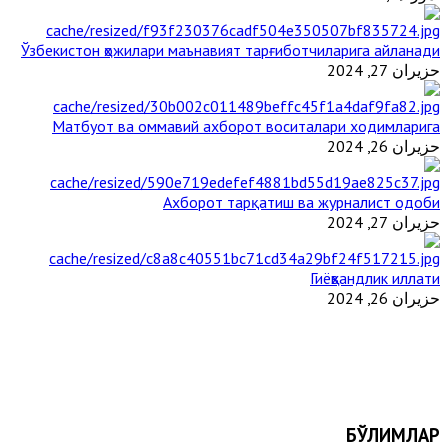
Ўзбекистон ҳожилари маънавият тарғиботчиларига айланади
حزيران 27, 2024
Матбуот ва оммавий ахборот воситалари ходимларига
حزيران 26, 2024
Ахборот тарқатиш ва журналист одоби
حزيران 27, 2024
Гиёҳвандлик иллати
حزيران 26, 2024
БЎЛИМЛАР