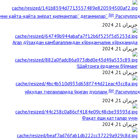
Расулуллоҳ ﷺ “Қабримни қайта-қайта зиёрат қилманглар” деганмилар?
حزيران 21, 2024
Агар дўзахдан камбағалликдан қўрққанчалик қўрққанида
حزيران 21, 2024
Шайтонга ёрдамчи бўлманг!
حزيران 21, 2024
Расулуллоҳ ﷺ уйқудан турганларида ўқиган дуолари
حزيران 21, 2024
Фақат ёши катталар учун
حزيران 21, 2024