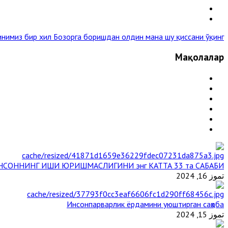
инимиз бир хил
Бозорга боришдан олдин мана шу қиссани ўқинг »
Мақолалар
НСОННИНГ ИШИ ЮРИШМАСЛИГИНИ энг КАТТА 33 та САБАБИ
تموز 16, 2024
Инсонпарварлик ёрдамини уюштирган саҳоба
تموز 15, 2024