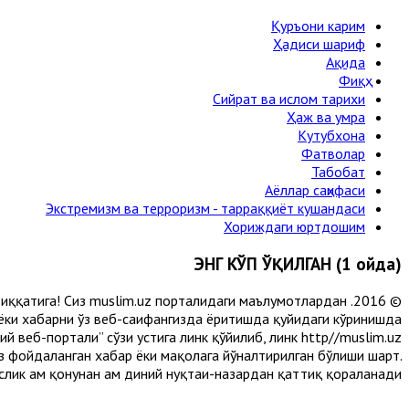
Қуръони карим
Ҳадиси шариф
Ақида
Фиқҳ
Сийрат ва ислом тарихи
Ҳаж ва умра
Кутубхона
Фатволар
Табобат
Аёллар саҳифаси
Экстремизм ва терроризм - тарраққиёт кушандаси
Хориждаги юртдошим
ЭНГ КЎП ЎҚИЛГАН (1 ойда)
и диққатига! Сиз muslim.uz порталидаги маълумотлардан
 ёки хабарни ўз веб-саҳифангизда ёритишда қуйидаги кўринишда
 веб-портали” сўзи устига линк қўйилиб, линк http//muslim.uz
сиз фойдаланган хабар ёки мақолага йўналтирилган бўлиши шарт.
лик ҳам қонунан ҳам диний нуқтаи-назардан қаттиқ қораланади.