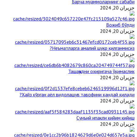
Барча муаммоларнинг сабаби
حزيران 20, 2024
Вожиб бўлди
حزيران 20, 2024
Неъматларга амалий шукр қилганмисиз?
حزيران 20, 2024
Ташаҳҳудни охиригача ўқимаслик
حزيران 20, 2024
Ҳайз кўрган аёл видолашув тавофини қандай қилади?
حزيران 20, 2024
Сунъий ипакли кийим кийиш
حزيران 20, 2024