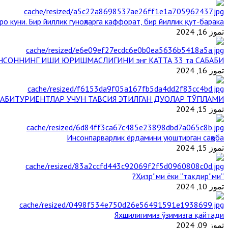
о куни. Бир йиллик гуноҳларга каффорат, бир йиллик қут-барака
تموز 16, 2024
НСОННИНГ ИШИ ЮРИШМАСЛИГИНИ энг КАТТА 33 та САБАБИ
تموز 16, 2024
АБИТУРИЕНТЛАР УЧУН ТАВСИЯ ЭТИЛГАН ДУОЛАР ТЎПЛАМИ
تموز 15, 2024
Инсонпарварлик ёрдамини уюштирган саҳоба
تموز 15, 2024
“Ҳизр”ми ёки “тақдир”ми?
تموز 10, 2024
Яхшилигимиз ўзимизга қайтади
تموز 09, 2024