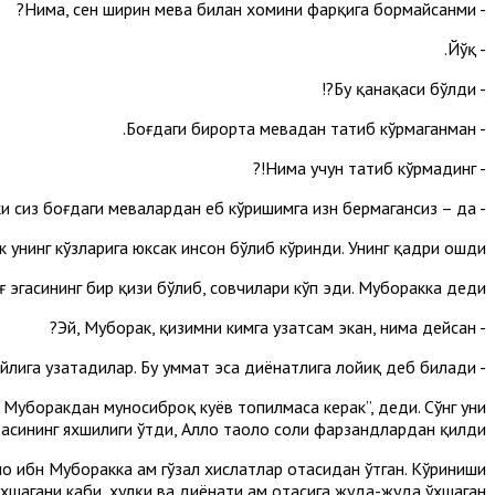
- Нима, сен ширин мева билан хомини фарқига бормайсанми?
- Йўқ.
- Бу қанақаси бўлди?!
- Боғдаги бирорта мевадан татиб кўрмаганман.
- Нима учун татиб кўрмадинг!?
- Чунки сиз боғдаги мевалардан еб кўришимга изн бермагансиз – да...
унинг кўзларига юксак инсон бўлиб кўринди. Унинг қадри ошди.
ғ эгасининг бир қизи бўлиб, совчилари кўп эди. Муборакка деди:
- Эй, Муборак, қизимни кимга узатсам экан, нима дейсан?
- Жоҳилият аҳли обрўлига, яҳудийлар пулдорга, насронийлар чиройлига узатадилар. Бу уммат эса диёнатлига лойиқ деб билади.
н Муборакдан муносиброқ куёв топилмаса керак”, деди. Сўнг уни
асининг яхшилиги ўтди, Аллоҳ таоло солиҳ фарзандлардан қилди.
оҳ ибн Муборакка ҳам гўзал хислатлар отасидан ўтган. Кўриниши
хшагани каби, хулқи ва диёнати ҳам отасига жуда-жуда ўхшаган.