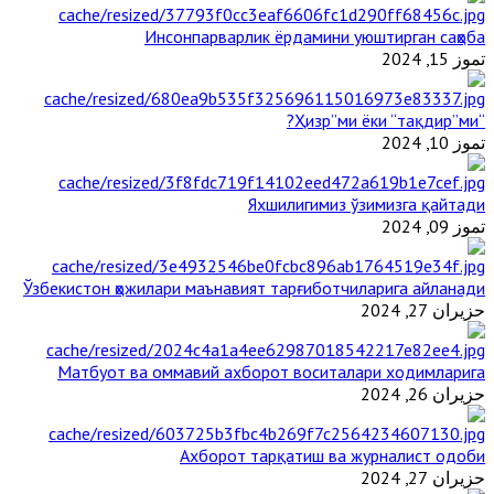
Инсонпарварлик ёрдамини уюштирган саҳоба
تموز 15, 2024
“Ҳизр”ми ёки “тақдир”ми?
تموز 10, 2024
Яхшилигимиз ўзимизга қайтади
تموز 09, 2024
Ўзбекистон ҳожилари маънавият тарғиботчиларига айланади
حزيران 27, 2024
Матбуот ва оммавий ахборот воситалари ходимларига
حزيران 26, 2024
Ахборот тарқатиш ва журналист одоби
حزيران 27, 2024