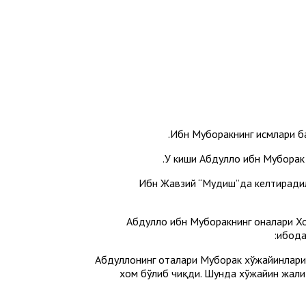
Ибн Муборакнинг исмлари б
У киши Абдуллоҳ ибн Муборак
Ибн Жавзий “Мудҳиш”да келтирадил
Абдуллоҳ ибн Муборакнинг оналари Хо
ибодат
Абдуллоҳнинг оталари Муборак хўжайинларин
хом бўлиб чиқди. Шунда хўжайин жаҳли