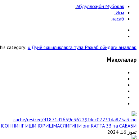
,
Абдуллоҳ ибн Муборак
,
Исм
,
насаб
his category:
« Дунё яхшиликларга тўла
Ражаб ойидаги амаллар »
Мақолалар
НСОННИНГ ИШИ ЮРИШМАСЛИГИНИ энг КАТТА 33 та САБАБИ
تموز 16, 2024