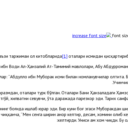
font siz
аъзи таржимаи ҳол китобларида
[1]
оталари исмидан қисқартириб
 ибн Водиҳ Ал-Ҳанзалий Ат-Тамимий мавлолари, Абу Абдурроҳман
ар: “Абдуллоҳ ибн Муборак исми билан номланувчилар олтита. Б
.
Учинчис
размдан, оталари турк бўлган. Оталари Бани Ҳанзаладаги Ҳамзон
гўй, хилватни севувчи, ўта даражада парҳезкор эди. Тарих саҳиф
инг боғида ишлаб юрар эди. Бир куни боғ эгаси Муборакдан ши
 чиққанча, “Мен сенга ширин анор келтир, десам, хомини олиб к
келтирди. Униси ҳам хом чиқди. Бу 