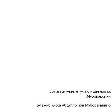
Боғ эгаси унинг етук ақлидан лол қ
Муборакка ник
Бу ажиб қисса Абдуллоҳ ибн Муборакнинг ои