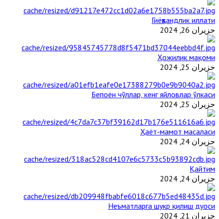
Гиёҳвандлик иллати
حزيران 26, 2024
Ҳожилик мақоми
حزيران 25, 2024
Бепоён чўллар, кенг яйловлар ўлкаси
حزيران 25, 2024
Ҳаёт-мамот масаласи
حزيران 24, 2024
Қайтим
حزيران 24, 2024
Неъматларга шукр қилиш дуоси
حزيران 21, 2024