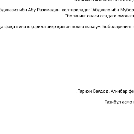
бдулазиз ибн Абу Разимадан келтирилади: “Абдуллоҳ ибн Мубора
боланинг онаси сендаги омонатин
ида фақатгина юқорида зикр қилган воқеа маълум. Боболарининг