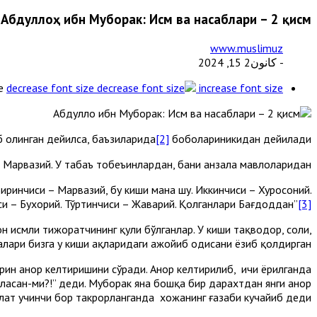
Абдуллоҳ ибн Муборак: Исм ва насаблари – 2 қисм
www.muslimuz
- كانون2 15, 2024
e
decrease font size
increase font size
 олинган дейилса, баъзиларида
[2]
боболариникидан дейилади.
 Марвазий. У табаъ тобеъинлардан, бани ҳанзала мавлоларидан.
иринчиси – Марвазий, бу киши мана шу. Иккинчиси – Хуросоний.
и – Бухорий. Тўртинчиси – Жавҳарий. Қолганлари Бағдоддан”
[3]
 исмли тижоратчининг қули бўлганлар. У киши тақводор, солиҳ,
алари бизга у киши ҳақларидаги ажойиб ҳодисани ёзиб қолдирган:
рин анор келтиришини сўради. Анор келтирилиб, ичи ёрилганда
еласан-ми?!” деди. Муборак яна бошқа бир дарахтдан янги анор
ҳолат учинчи бор такрорланганда хожанинг ғазаби кучайиб деди: