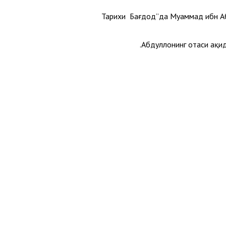
“Тарихи Бағдод”да Муҳаммад ибн А
Абдуллоҳнинг отаси ҳақ