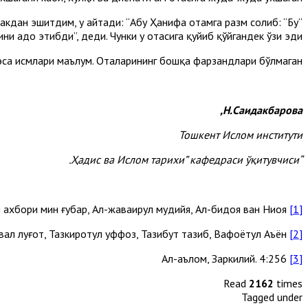
кдан эшитдим, у айтади: “Абу Ҳанифа отамга разм солиб: “Бу
и адо этибди”, деди. Чунки у отасига қуйиб қўйгандек ўзи эди”.
 эса исмлари маълум. Оталарининг бошқа фарзандлари бўлмаган.
Н.Саидакбарова,
Тошкент Ислом институти
“Ҳадис ва Ислом тарихи” кафедраси ўқитувчиси.
Тарихи Бағдод, Ал-ибар фи ахбори мин ғубар, Ал-жаваҳирул мудийя, Ал-бидоя ван Ниҳоя.
[1]
Таҳзибул асмо вал луғот, Тазкиротул ҳуффоз, Таҳзибут таҳзиб, Вафоётул Аъён
[2]
Ал-аълом, Заркилий. 4:256
[3]
Read
2162
times
Tagged under