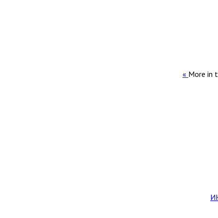
More in t
И