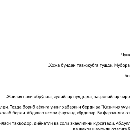
Хожа бундан таажжубга тушди. Муборак 
Бо
олди. Тезда бориб аёлига унинг хабарини берди ва “Қизимиз учу
оҳлаб берди. Абдуллоҳ исмли фарзанд кўрдилар. Бу фарзандга от
ласи тақводор, диёнатли ва солиҳ эканлигини кўрсатади. Абдулл
ва шакли шамоили отасига ў