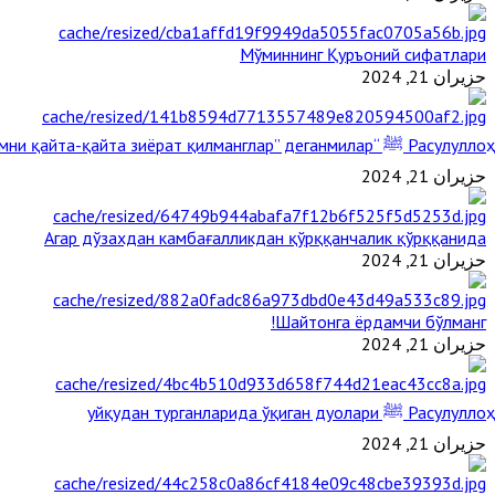
Мўминнинг Қуръоний сифатлари
حزيران 21, 2024
Расулуллоҳ ﷺ “Қабримни қайта-қайта зиёрат қилманглар” деганмилар?
حزيران 21, 2024
Агар дўзахдан камбағалликдан қўрққанчалик қўрққанида
حزيران 21, 2024
Шайтонга ёрдамчи бўлманг!
حزيران 21, 2024
Расулуллоҳ ﷺ уйқудан турганларида ўқиган дуолари
حزيران 21, 2024